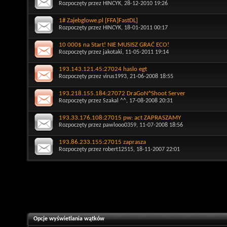
Rozpoczęty przez
HINCYK
, 28-12-2010 19:26
1# Zajebglowe.pl [FFA]FastDL]
Rozpoczęty przez
HINCYK
, 18-01-2011 00:17
10 000$ na Start! NIE MUSISZ GRAĆ ECO!
Rozpoczęty przez
jakotaki
, 11-05-2011 19:14
193.143.121.45:27024 haslo egt
Rozpoczęty przez
virus1993
, 21-06-2008 18:55
193.218.155.184:27072 DraGoN^Shoot Server
Rozpoczęty przez
Szakal ^^
, 17-08-2008 20:31
193.33.176.108:27015 pw: act ZAPRASZAMY
Rozpoczęty przez
pawlooo0359
, 11-07-2008 18:56
193.86.233.155:27015 zaprasza
Rozpoczęty przez
robert12515
, 18-11-2007 22:01
Opcje wyświetlania wątków