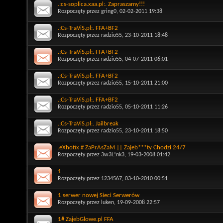
.:cs-soplica.xaa.pl:. Zapraszamy!!!
Rozpoczęty przez
gring0
, 02-02-2011 19:38
.:Cs-TraViS.pl:. FFA+BF2
Rozpoczęty przez
radzio55
, 23-10-2011 18:48
.:Cs-TraViS.pl:. FFA+BF2
Rozpoczęty przez
radzio55
, 04-07-2011 06:01
.:Cs-TraViS.pl:. FFA+BF2
Rozpoczęty przez
radzio55
, 15-10-2011 21:00
.:Cs-TraViS.pl:. FFA+BF2
Rozpoczęty przez
radzio55
, 05-10-2011 11:26
.:Cs-TraViS.pl:. Jailbreak
Rozpoczęty przez
radzio55
, 23-10-2011 18:50
.eXhotix # ZaPrAsZaM || Zajeb***ty Chodzi 24/7
Rozpoczęty przez
3w3L!nk3
, 19-03-2008 01:42
1
Rozpoczęty przez
1234567
, 03-10-2010 00:51
1 serwer nowej Sieci Serwerów
Rozpoczęty przez
luken
, 19-09-2008 22:57
1# ZajebGlowe.pl FFA