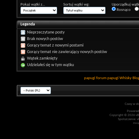
Pokaż wątki z...
Sortuj wątki wg:
Uporządkuj wątk
Rosnąco
Legenda
Nieprzeczytane posty
Brak nowych postów
Gorący temat z nowymi postami
Gorący temat nie zawierający nowych postów
Wątek zamknięty
Udzielałeś się w tym wątku
papugi
forum papugi
Whisky
Blo
Czasy w st
Powered
Copyright © 2026 vBul
Spolszczenie: v
Desi