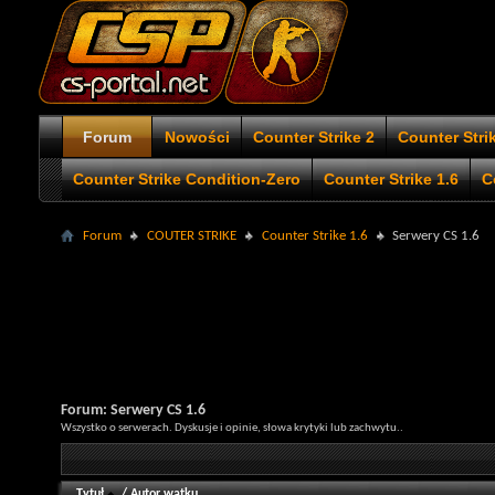
Forum
Nowości
Counter Strike 2
Counter Stri
Counter Strike Condition-Zero
Counter Strike 1.6
C
Forum
COUTER STRIKE
Counter Strike 1.6
Serwery CS 1.6
Forum:
Serwery CS 1.6
Wszystko o serwerach. Dyskusje i opinie, słowa krytyki lub zachwytu..
Tytuł
/
Autor wątku