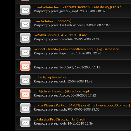
---==D=3=4=D==--- Zaprasza. Konto STEAM do wygrania !
Rozpoczęty przez
groszek_mp1
, 23-08-2008 10:02
--==D=3=4==-- (pomocy)
Rozpoczęty przez
AssAssINWineer
, 03-03-2008 16:07
-=Polski Server[FFA]=- NON STEAM
Rozpoczęty przez
torcik944
, 25-06-2008 22:24
-=SpeeD-TeaM=-|www.speedteam.boo.pl| @ Gameserv
Rozpoczęty przez
Papajziom
, 13-02-2008 22:26
.
Rozpoczęty przez
3w3L!nk3
, 19-03-2008 11:11
..:: LeDsplej TeamPlay ::..
Rozpoczęty przez
orok
, 12-07-2008 13:42
..::[A]ctive-[T]eam::..@Gradobicie.pl
Rozpoczęty przez
Azotox
, 03-08-2008 17:22
.:: Pro Players Party ::.. [4FUN] sXe @ [url]www.ppp.80.pl[/url]
Rozpoczęty przez
suchy990
, 09-05-2008 23:35
.::Fabryka[Pro]GraczY::. [JailBreak]
Rozpoczęty przez
vbvb
, 14-11-2010 13:36