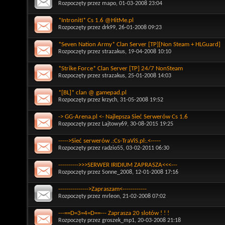
Rozpoczęty przez
mapo
, 01-03-2008 23:04
*IntronitI* Cs 1.6 @HitMe.pl
Rozpoczęty przez
drk99
, 26-01-2008 09:23
*Seven Nation Army* Clan Server [TP][Non Steam + HLGuard]
Rozpoczęty przez
strazakus
, 19-04-2008 10:10
*Strike Force* Clan Server [TP] 24/7 NonSteam
Rozpoczęty przez
strazakus
, 25-01-2008 14:03
*[BL]* clan @ gamepad.pl
Rozpoczęty przez
krzych
, 31-05-2008 19:52
-> GG-Arena.pl <- Najlepsza Sieć Serwerów Cs 1.6
Rozpoczęty przez
Lajtowy69
, 30-08-2015 19:25
----->Sieć serwerów .:Cs-TraViS.pl:.<-----
Rozpoczęty przez
radzio55
, 03-02-2011 06:30
---------->>>SERWER IRIDIUM ZAPRASZA<<<---
Rozpoczęty przez
Sonne_2008
, 12-01-2008 17:16
--------------->Zapraszam<------------
Rozpoczęty przez
mrleon
, 21-02-2008 07:02
---==D=3=4=D==--- Zaprasza 20 slotów ! ! !
Rozpoczęty przez
groszek_mp1
, 20-03-2008 21:18