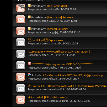
Przyklejony:
Regulamin działu .
Rozpoczęty przez
baku
, 07-11-2008 22:02
Przyklejony:
[Nonsteam] Serwery
Rozpoczęty przez
LukaS
, 04-07-2007 13:01
Przyklejony:
[Steam] Serwery
Rozpoczęty przez
range[r]
, 23-01-2008 11:10
 CatSkill.pl  Zapraszamy
Rozpoczęty przez
jaharu
, 28-11-2012 13:24
! Zapraszam >>www.Cstrikearena.pl<<Zapraszam !
Rozpoczęty przez
Ligo
, 02-01-2011 22:36
!!!!!!!!!!!!!Najlepszy serwer COD MOD !!!!!!!!!!!!!!!
Rozpoczęty przez
cinek007
, 05-01-2011 17:16
Ankieta:
# EvilGods.pl # War3FT [SaveXP] # @pukawka.pl
Rozpoczęty przez
Ashcan
, 15-05-2008 15:09
🎯 FFA CS 1.6 – Klasyczna Rozgrywka z Opcjonalnymi Wyzwani
Rozpoczęty przez
macetaw663
, 14-03-2025 09:34
>Mocny-Full [FFA][NS/S]cs-mf.pl
Rozpoczęty przez
Opalam Se Lufke
, 26-12-2010 23:29