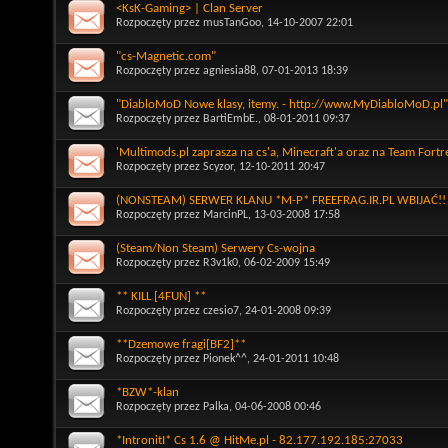
<KsK-Gaming> | Clan Server
Rozpoczęty przez
musTanGoo
, 14-10-2007 22:01
"cs-Magnetic.com"
Rozpoczęty przez
agniesia88
, 07-01-2013 18:39
"DiabloMoD Nowe klasy, itemy. - http://www.MyDiabloMoD.pl"
Rozpoczęty przez
BartiEmbE.
, 08-01-2011 09:37
'Multimods.pl zaprasza na cs'a, Minecraft'a oraz na Team Fortr
Rozpoczęty przez
Scyzor
, 12-10-2011 20:47
(NONSTEAM) SERWER KLANU *M-P* FREEFRAG.IR.PL WBIJAĆ!!
Rozpoczęty przez
MarcinPL
, 13-03-2008 17:58
(Steam/Non Steam) Serwery Cs-wojna
Rozpoczęty przez
R3v1k0
, 06-02-2009 15:49
** KILL [4FUN] **
Rozpoczęty przez
czesio7
, 24-01-2008 09:39
**Dzemowe fragi[BF2]**
Rozpoczęty przez
Pionek^^
, 24-01-2011 10:48
*BZW*-klan
Rozpoczęty przez
Palka
, 04-06-2008 00:46
*IntronitI* Cs 1.6 @ HitMe.pl - 82.177.192.185:27033