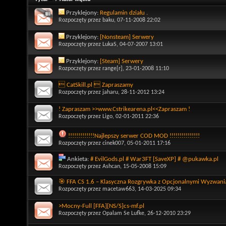
Przyklejony:
Regulamin działu .
Rozpoczęty przez
baku
, 07-11-2008 22:02
Przyklejony:
[Nonsteam] Serwery
Rozpoczęty przez
LukaS
, 04-07-2007 13:01
Przyklejony:
[Steam] Serwery
Rozpoczęty przez
range[r]
, 23-01-2008 11:10
 CatSkill.pl  Zapraszamy
Rozpoczęty przez
jaharu
, 28-11-2012 13:24
! Zapraszam >>www.Cstrikearena.pl<<Zapraszam !
Rozpoczęty przez
Ligo
, 02-01-2011 22:36
!!!!!!!!!!!!!Najlepszy serwer COD MOD !!!!!!!!!!!!!!!
Rozpoczęty przez
cinek007
, 05-01-2011 17:16
Ankieta:
# EvilGods.pl # War3FT [SaveXP] # @pukawka.pl
Rozpoczęty przez
Ashcan
, 15-05-2008 15:09
🎯 FFA CS 1.6 – Klasyczna Rozgrywka z Opcjonalnymi Wyzwani
Rozpoczęty przez
macetaw663
, 14-03-2025 09:34
>Mocny-Full [FFA][NS/S]cs-mf.pl
Rozpoczęty przez
Opalam Se Lufke
, 26-12-2010 23:29