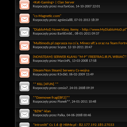
<KsK-Gaming> | Clan Server
Rozpoczęty przez
musTanGoo
, 14-10-2007 22:01
"cs-Magnetic.com"
Rozpoczęty przez
agniesia88
, 07-01-2013 18:39
"DiabloMoD Nowe klasy, itemy. - http://www.MyDiabloMoD.pl"
Rozpoczęty przez
BartiEmbE.
, 08-01-2011 09:37
'Multimods.pl zaprasza na cs'a, Minecraft'a oraz na Team Fortr
Rozpoczęty przez
Scyzor
, 12-10-2011 20:47
(NONSTEAM) SERWER KLANU *M-P* FREEFRAG.IR.PL WBIJAĆ!!
Rozpoczęty przez
MarcinPL
, 13-03-2008 17:58
(Steam/Non Steam) Serwery Cs-wojna
Rozpoczęty przez
R3v1k0
, 06-02-2009 15:49
** KILL [4FUN] **
Rozpoczęty przez
czesio7
, 24-01-2008 09:39
**Dzemowe fragi[BF2]**
Rozpoczęty przez
Pionek^^
, 24-01-2011 10:48
*BZW*-klan
Rozpoczęty przez
Palka
, 04-06-2008 00:46
*IntronitI* Cs 1.6 @ HitMe.pl - 82.177.192.185:27033