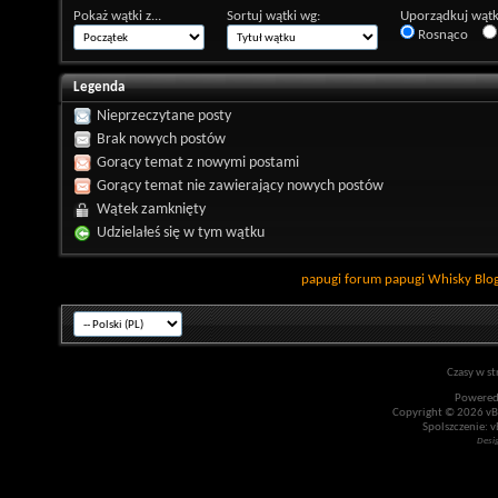
Pokaż wątki z...
Sortuj wątki wg:
Uporządkuj wątk
Rosnąco
Legenda
Nieprzeczytane posty
Brak nowych postów
Gorący temat z nowymi postami
Gorący temat nie zawierający nowych postów
Wątek zamknięty
Udzielałeś się w tym wątku
papugi
forum papugi
Whisky
Blo
Czasy w st
Powered
Copyright © 2026 vBul
Spolszczenie: v
Desi