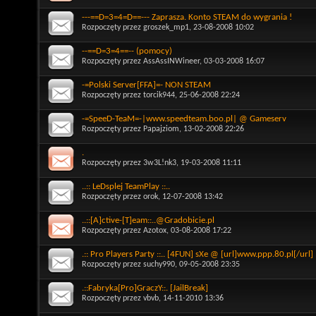
---==D=3=4=D==--- Zaprasza. Konto STEAM do wygrania !
Rozpoczęty przez
groszek_mp1
, 23-08-2008 10:02
--==D=3=4==-- (pomocy)
Rozpoczęty przez
AssAssINWineer
, 03-03-2008 16:07
-=Polski Server[FFA]=- NON STEAM
Rozpoczęty przez
torcik944
, 25-06-2008 22:24
-=SpeeD-TeaM=-|www.speedteam.boo.pl| @ Gameserv
Rozpoczęty przez
Papajziom
, 13-02-2008 22:26
.
Rozpoczęty przez
3w3L!nk3
, 19-03-2008 11:11
..:: LeDsplej TeamPlay ::..
Rozpoczęty przez
orok
, 12-07-2008 13:42
..::[A]ctive-[T]eam::..@Gradobicie.pl
Rozpoczęty przez
Azotox
, 03-08-2008 17:22
.:: Pro Players Party ::.. [4FUN] sXe @ [url]www.ppp.80.pl[/url]
Rozpoczęty przez
suchy990
, 09-05-2008 23:35
.::Fabryka[Pro]GraczY::. [JailBreak]
Rozpoczęty przez
vbvb
, 14-11-2010 13:36