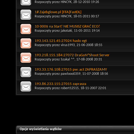
Rozpoczęty przez
HINCYK
, 28-12-2010 19:26
1# Zajebglowe.pl [FFA]FastDL]
Rozpoczęty przez
HINCYK
, 18-01-2011 00:17
10 000$ na Start! NIE MUSISZ GRAĆ ECO!
Rozpoczęty przez
jakotaki
, 11-05-2011 19:14
193.143.121.45:27024 haslo egt
Rozpoczęty przez
virus1993
, 21-06-2008 18:55
193.218.155.184:27072 DraGoN^Shoot Server
Rozpoczęty przez
Szakal ^^
, 17-08-2008 20:31
193.33.176.108:27015 pw: act ZAPRASZAMY
Rozpoczęty przez
pawlooo0359
, 11-07-2008 18:56
193.86.233.155:27015 zaprasza
Rozpoczęty przez
robert12515
, 18-11-2007 22:01
Opcje wyświetlania wątków