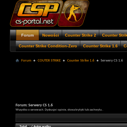
Forum
Nowości
Counter Strike 2
Counter Stri
Counter Strike Condition-Zero
Counter Strike 1.6
C
Forum
COUTER STRIKE
Counter Strike 1.6
Serwery CS 1.6
Forum:
Serwery CS 1.6
Wszystko o serwerach. Dyskusje i opinie, słowa krytyki lub zachwytu..
Tytuł
/
Autor wątku