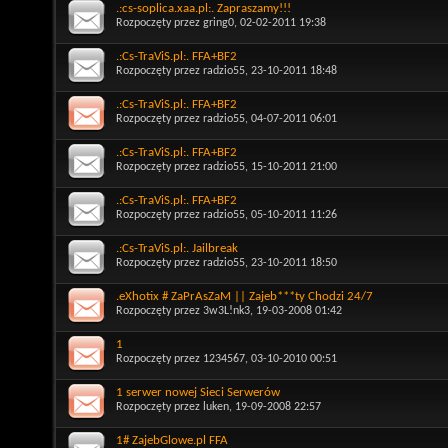
.:cs-soplica.xaa.pl:. Zapraszamy!!!
Rozpoczęty przez
gring0
, 02-02-2011 19:38
.:Cs-TraViS.pl:. FFA+BF2
Rozpoczęty przez
radzio55
, 23-10-2011 18:48
.:Cs-TraViS.pl:. FFA+BF2
Rozpoczęty przez
radzio55
, 04-07-2011 06:01
.:Cs-TraViS.pl:. FFA+BF2
Rozpoczęty przez
radzio55
, 15-10-2011 21:00
.:Cs-TraViS.pl:. FFA+BF2
Rozpoczęty przez
radzio55
, 05-10-2011 11:26
.:Cs-TraViS.pl:. Jailbreak
Rozpoczęty przez
radzio55
, 23-10-2011 18:50
.eXhotix # ZaPrAsZaM || Zajeb***ty Chodzi 24/7
Rozpoczęty przez
3w3L!nk3
, 19-03-2008 01:42
1
Rozpoczęty przez
1234567
, 03-10-2010 00:51
1 serwer nowej Sieci Serwerów
Rozpoczęty przez
luken
, 19-09-2008 22:57
1# ZajebGlowe.pl FFA