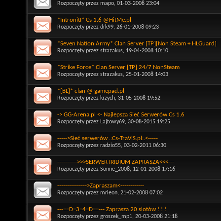
Rozpoczęty przez
mapo
, 01-03-2008 23:04
*IntronitI* Cs 1.6 @HitMe.pl
Rozpoczęty przez
drk99
, 26-01-2008 09:23
*Seven Nation Army* Clan Server [TP][Non Steam + HLGuard]
Rozpoczęty przez
strazakus
, 19-04-2008 10:10
*Strike Force* Clan Server [TP] 24/7 NonSteam
Rozpoczęty przez
strazakus
, 25-01-2008 14:03
*[BL]* clan @ gamepad.pl
Rozpoczęty przez
krzych
, 31-05-2008 19:52
-> GG-Arena.pl <- Najlepsza Sieć Serwerów Cs 1.6
Rozpoczęty przez
Lajtowy69
, 30-08-2015 19:25
----->Sieć serwerów .:Cs-TraViS.pl:.<-----
Rozpoczęty przez
radzio55
, 03-02-2011 06:30
---------->>>SERWER IRIDIUM ZAPRASZA<<<---
Rozpoczęty przez
Sonne_2008
, 12-01-2008 17:16
--------------->Zapraszam<------------
Rozpoczęty przez
mrleon
, 21-02-2008 07:02
---==D=3=4=D==--- Zaprasza 20 slotów ! ! !
Rozpoczęty przez
groszek_mp1
, 20-03-2008 21:18