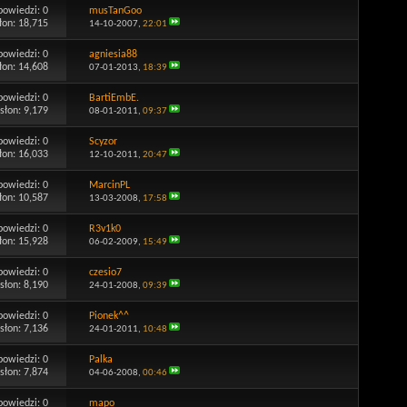
powiedzi:
0
musTanGoo
łon: 18,715
14-10-2007,
22:01
powiedzi:
0
agniesia88
łon: 14,608
07-01-2013,
18:39
powiedzi:
0
BartiEmbE.
słon: 9,179
08-01-2011,
09:37
powiedzi:
0
Scyzor
łon: 16,033
12-10-2011,
20:47
powiedzi:
0
MarcinPL
łon: 10,587
13-03-2008,
17:58
powiedzi:
0
R3v1k0
łon: 15,928
06-02-2009,
15:49
powiedzi:
0
czesio7
słon: 8,190
24-01-2008,
09:39
powiedzi:
0
Pionek^^
słon: 7,136
24-01-2011,
10:48
powiedzi:
0
Palka
słon: 7,874
04-06-2008,
00:46
powiedzi:
0
mapo