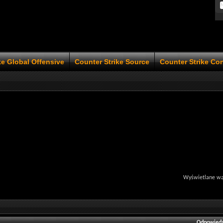
ke Global Offensive
Counter Strike Source
Counter Strike Co
Wyświetlane wąt
Odpowiedz