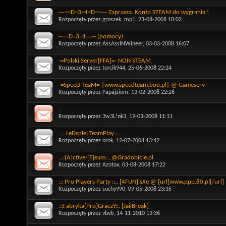
---==D=3=4=D==--- Zaprasza. Konto STEAM do wygrania !
Rozpoczęty przez
groszek_mp1
, 23-08-2008 10:02
--==D=3=4==-- (pomocy)
Rozpoczęty przez
AssAssINWineer
, 03-03-2008 16:07
-=Polski Server[FFA]=- NON STEAM
Rozpoczęty przez
torcik944
, 25-06-2008 22:24
-=SpeeD-TeaM=-|www.speedteam.boo.pl| @ Gameserv
Rozpoczęty przez
Papajziom
, 13-02-2008 22:26
.
Rozpoczęty przez
3w3L!nk3
, 19-03-2008 11:11
..:: LeDsplej TeamPlay ::..
Rozpoczęty przez
orok
, 12-07-2008 13:42
..::[A]ctive-[T]eam::..@Gradobicie.pl
Rozpoczęty przez
Azotox
, 03-08-2008 17:22
.:: Pro Players Party ::.. [4FUN] sXe @ [url]www.ppp.80.pl[/url]
Rozpoczęty przez
suchy990
, 09-05-2008 23:35
.::Fabryka[Pro]GraczY::. [JailBreak]
Rozpoczęty przez
vbvb
, 14-11-2010 13:36