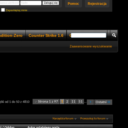
Pomoc
Rejestracja
Zapamiętaj mnie
ndition-Zero
Counter Strike 1.6
Counter Strike 1.5
Zaawansowane wyszukiwanie
Strona 1 z 97
1
2
11
51
...
ki od 1 do 50 z 4810
Ostatni
Narzędzia forum
Przeszukaj to forum
i
/
Odsłon
Autor ostatniego posta