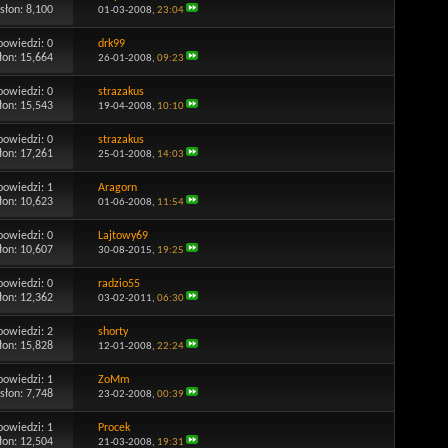
słon: 8,100
01-03-2008,
23:04
powiedzi:
0
drk99
łon: 15,664
26-01-2008,
09:23
powiedzi:
0
strazakus
łon: 15,543
19-04-2008,
10:10
powiedzi:
0
strazakus
łon: 17,261
25-01-2008,
14:03
powiedzi:
1
Aragorn
łon: 10,623
01-06-2008,
11:54
powiedzi:
0
Lajtowy69
łon: 10,607
30-08-2015,
19:25
powiedzi:
0
radzio55
łon: 12,362
03-02-2011,
06:30
powiedzi:
2
shorty
łon: 15,828
12-01-2008,
22:24
powiedzi:
1
ZoMm
słon: 7,748
23-02-2008,
00:39
powiedzi:
1
Procek
łon: 12,504
21-03-2008,
19:31