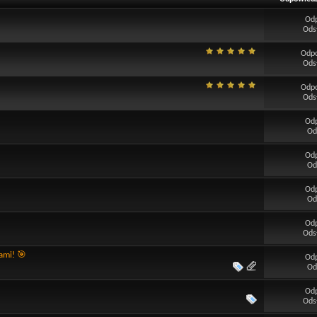
Od
Ods
Odp
Ods
Odp
Ods
Od
Od
Od
Od
Od
Od
Od
Ods
ami! 🎯
Od
Od
Od
Ods