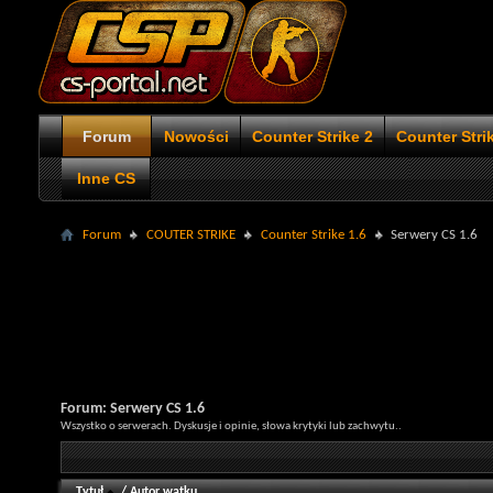
Forum
Nowości
Counter Strike 2
Counter Stri
Inne CS
Forum
COUTER STRIKE
Counter Strike 1.6
Serwery CS 1.6
Forum:
Serwery CS 1.6
Wszystko o serwerach. Dyskusje i opinie, słowa krytyki lub zachwytu..
Tytuł
/
Autor wątku