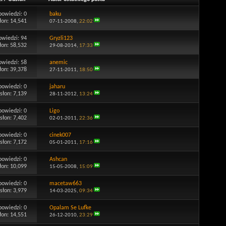
powiedzi:
0
baku
łon: 14,541
07-11-2008,
22:02
owiedzi:
94
Gryzli123
łon: 58,532
29-08-2014,
17:33
owiedzi:
58
anemic
łon: 39,378
27-11-2011,
18:50
powiedzi:
0
jaharu
słon: 7,139
28-11-2012,
13:24
powiedzi:
0
Ligo
słon: 7,402
02-01-2011,
22:36
powiedzi:
0
cinek007
słon: 7,172
05-01-2011,
17:16
powiedzi:
0
Ashcan
łon: 10,099
15-05-2008,
15:09
powiedzi:
0
macetaw663
słon: 3,979
14-03-2025,
09:34
powiedzi:
0
Opalam Se Lufke
łon: 14,551
26-12-2010,
23:29