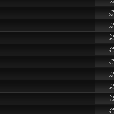
Od
Od
Ods
Od
Ods
Od
Ods
Od
Ods
Od
Ods
Od
Ods
Od
Ods
Od
Od
Od
Ods