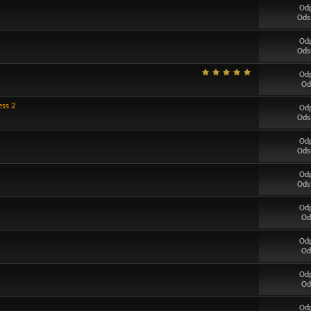
Od
Ods
Od
Ods
Od
Od
ess 2
Od
Ods
Od
Ods
Od
Ods
Od
Od
Od
Od
Od
Od
Od