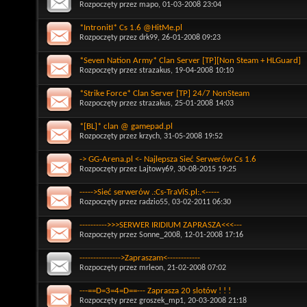
Rozpoczęty przez
mapo
, 01-03-2008 23:04
*IntronitI* Cs 1.6 @HitMe.pl
Rozpoczęty przez
drk99
, 26-01-2008 09:23
*Seven Nation Army* Clan Server [TP][Non Steam + HLGuard]
Rozpoczęty przez
strazakus
, 19-04-2008 10:10
*Strike Force* Clan Server [TP] 24/7 NonSteam
Rozpoczęty przez
strazakus
, 25-01-2008 14:03
*[BL]* clan @ gamepad.pl
Rozpoczęty przez
krzych
, 31-05-2008 19:52
-> GG-Arena.pl <- Najlepsza Sieć Serwerów Cs 1.6
Rozpoczęty przez
Lajtowy69
, 30-08-2015 19:25
----->Sieć serwerów .:Cs-TraViS.pl:.<-----
Rozpoczęty przez
radzio55
, 03-02-2011 06:30
---------->>>SERWER IRIDIUM ZAPRASZA<<<---
Rozpoczęty przez
Sonne_2008
, 12-01-2008 17:16
--------------->Zapraszam<------------
Rozpoczęty przez
mrleon
, 21-02-2008 07:02
---==D=3=4=D==--- Zaprasza 20 slotów ! ! !
Rozpoczęty przez
groszek_mp1
, 20-03-2008 21:18