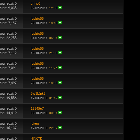
powiedzi:
0
gring0
słon: 9,038
02-02-2011,
19:38
powiedzi:
0
radzio55
słon: 7,157
23-10-2011,
18:48
powiedzi:
0
radzio55
łon: 22,788
04-07-2011,
06:01
powiedzi:
0
radzio55
słon: 7,112
15-10-2011,
21:00
powiedzi:
0
radzio55
słon: 7,091
05-10-2011,
11:26
powiedzi:
0
radzio55
słon: 7,497
23-10-2011,
18:50
powiedzi:
0
3w3L!nk3
łon: 15,886
19-03-2008,
01:42
powiedzi:
0
1234567
łon: 14,419
03-10-2010,
00:51
powiedzi:
0
luken
łon: 16,137
19-09-2008,
22:57
powiedzi:
0
HINCYK