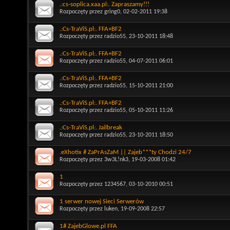
.:cs-soplica.xaa.pl:. Zapraszamy!!!
Rozpoczęty przez
gring0
, 02-02-2011 19:38
.:Cs-TraViS.pl:. FFA+BF2
Rozpoczęty przez
radzio55
, 23-10-2011 18:48
.:Cs-TraViS.pl:. FFA+BF2
Rozpoczęty przez
radzio55
, 04-07-2011 06:01
.:Cs-TraViS.pl:. FFA+BF2
Rozpoczęty przez
radzio55
, 15-10-2011 21:00
.:Cs-TraViS.pl:. FFA+BF2
Rozpoczęty przez
radzio55
, 05-10-2011 11:26
.:Cs-TraViS.pl:. Jailbreak
Rozpoczęty przez
radzio55
, 23-10-2011 18:50
.eXhotix # ZaPrAsZaM || Zajeb***ty Chodzi 24/7
Rozpoczęty przez
3w3L!nk3
, 19-03-2008 01:42
1
Rozpoczęty przez
1234567
, 03-10-2010 00:51
1 serwer nowej Sieci Serwerów
Rozpoczęty przez
luken
, 19-09-2008 22:57
1# ZajebGlowe.pl FFA