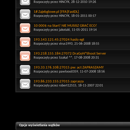
Rozpoczęty przez
HINCYK
, 28-12-2010 19:26
1# Zajebglowe.pl [FFA]FastDL]
Rozpoczęty przez
HINCYK
, 18-01-2011 00:17
10 000$ na Start! NIE MUSISZ GRAĆ ECO!
Rozpoczęty przez
jakotaki
, 11-05-2011 19:14
193.143.121.45:27024 haslo egt
Rozpoczęty przez
virus1993
, 21-06-2008 18:55
193.218.155.184:27072 DraGoN^Shoot Server
Rozpoczęty przez
Szakal ^^
, 17-08-2008 20:31
193.33.176.108:27015 pw: act ZAPRASZAMY
Rozpoczęty przez
pawlooo0359
, 11-07-2008 18:56
193.86.233.155:27015 zaprasza
Rozpoczęty przez
robert12515
, 18-11-2007 22:01
Opcje wyświetlania wątków