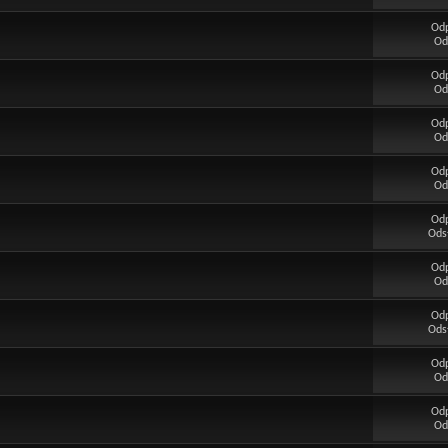
Od
Od
Od
Od
Od
Od
Od
Od
Od
Ods
Od
Od
Od
Ods
Od
Od
Od
Od