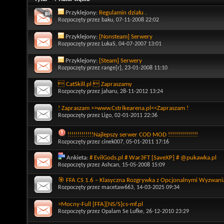
Przyklejony:
Regulamin działu .
Rozpoczęty przez
baku
, 07-11-2008 22:02
Przyklejony:
[Nonsteam] Serwery
Rozpoczęty przez
LukaS
, 04-07-2007 13:01
Przyklejony:
[Steam] Serwery
Rozpoczęty przez
range[r]
, 23-01-2008 11:10
 CatSkill.pl  Zapraszamy
Rozpoczęty przez
jaharu
, 28-11-2012 13:24
! Zapraszam >>www.Cstrikearena.pl<<Zapraszam !
Rozpoczęty przez
Ligo
, 02-01-2011 22:36
!!!!!!!!!!!!!Najlepszy serwer COD MOD !!!!!!!!!!!!!!!
Rozpoczęty przez
cinek007
, 05-01-2011 17:16
Ankieta:
# EvilGods.pl # War3FT [SaveXP] # @pukawka.pl
Rozpoczęty przez
Ashcan
, 15-05-2008 15:09
🎯 FFA CS 1.6 – Klasyczna Rozgrywka z Opcjonalnymi Wyzwani
Rozpoczęty przez
macetaw663
, 14-03-2025 09:34
>Mocny-Full [FFA][NS/S]cs-mf.pl
Rozpoczęty przez
Opalam Se Lufke
, 26-12-2010 23:29