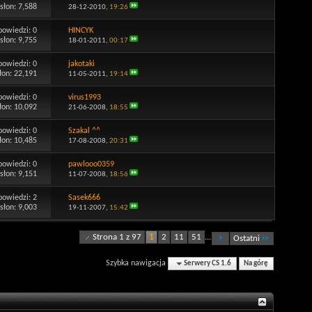
słon: 7,588
28-12-2010,
19:26
powiedzi:
0
HINCYK
słon: 9,755
18-01-2011,
00:17
powiedzi:
0
jakotaki
łon: 22,191
11-05-2011,
19:14
powiedzi:
0
virus1993
łon: 10,092
21-06-2008,
18:55
powiedzi:
0
Szakal ^^
łon: 10,485
17-08-2008,
20:31
powiedzi:
0
pawlooo0359
słon: 9,151
11-07-2008,
18:56
powiedzi:
2
Sasek666
słon: 9,003
19-11-2007,
15:42
Strona 1 z 97
1
2
11
51
...
Ostatni
Szybka nawigacja
Serwery CS 1.6
Na górę