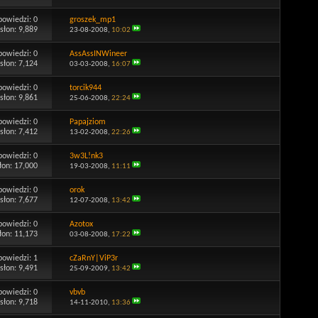
powiedzi:
0
groszek_mp1
słon: 9,889
23-08-2008,
10:02
powiedzi:
0
AssAssINWineer
słon: 7,124
03-03-2008,
16:07
powiedzi:
0
torcik944
słon: 9,861
25-06-2008,
22:24
powiedzi:
0
Papajziom
słon: 7,412
13-02-2008,
22:26
powiedzi:
0
3w3L!nk3
łon: 17,000
19-03-2008,
11:11
powiedzi:
0
orok
słon: 7,677
12-07-2008,
13:42
powiedzi:
0
Azotox
łon: 11,173
03-08-2008,
17:22
powiedzi:
1
cZaRnY|ViP3r
słon: 9,491
25-09-2009,
13:42
powiedzi:
0
vbvb
słon: 9,718
14-11-2010,
13:36