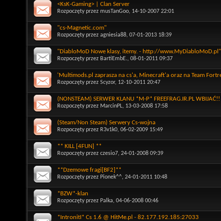
<KsK-Gaming> | Clan Server
Rozpoczęty przez
musTanGoo
, 14-10-2007 22:01
"cs-Magnetic.com"
Rozpoczęty przez
agniesia88
, 07-01-2013 18:39
"DiabloMoD Nowe klasy, itemy. - http://www.MyDiabloMoD.pl"
Rozpoczęty przez
BartiEmbE.
, 08-01-2011 09:37
'Multimods.pl zaprasza na cs'a, Minecraft'a oraz na Team Fortr
Rozpoczęty przez
Scyzor
, 12-10-2011 20:47
(NONSTEAM) SERWER KLANU *M-P* FREEFRAG.IR.PL WBIJAĆ!!
Rozpoczęty przez
MarcinPL
, 13-03-2008 17:58
(Steam/Non Steam) Serwery Cs-wojna
Rozpoczęty przez
R3v1k0
, 06-02-2009 15:49
** KILL [4FUN] **
Rozpoczęty przez
czesio7
, 24-01-2008 09:39
**Dzemowe fragi[BF2]**
Rozpoczęty przez
Pionek^^
, 24-01-2011 10:48
*BZW*-klan
Rozpoczęty przez
Palka
, 04-06-2008 00:46
*IntronitI* Cs 1.6 @ HitMe.pl - 82.177.192.185:27033