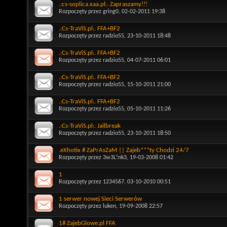
.:cs-soplica.xaa.pl:. Zapraszamy!!!
Rozpoczęty przez
gring0
, 02-02-2011 19:38
.:Cs-TraViS.pl:. FFA+BF2
Rozpoczęty przez
radzio55
, 23-10-2011 18:48
.:Cs-TraViS.pl:. FFA+BF2
Rozpoczęty przez
radzio55
, 04-07-2011 06:01
.:Cs-TraViS.pl:. FFA+BF2
Rozpoczęty przez
radzio55
, 15-10-2011 21:00
.:Cs-TraViS.pl:. FFA+BF2
Rozpoczęty przez
radzio55
, 05-10-2011 11:26
.:Cs-TraViS.pl:. Jailbreak
Rozpoczęty przez
radzio55
, 23-10-2011 18:50
.eXhotix # ZaPrAsZaM || Zajeb***ty Chodzi 24/7
Rozpoczęty przez
3w3L!nk3
, 19-03-2008 01:42
1
Rozpoczęty przez
1234567
, 03-10-2010 00:51
1 serwer nowej Sieci Serwerów
Rozpoczęty przez
luken
, 19-09-2008 22:57
1# ZajebGlowe.pl FFA