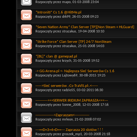
Rozpoczęty przez
mapo
, 01-03-2008 23:04
*IntronitI* Cs 1.6 @HitMe.pl
Rozpoczęty przez
drk99
, 26-01-2008 09:23
*Seven Nation Army* Clan Server [TP][Non Steam + HLGuard]
Rozpoczęty przez
strazakus
, 19-04-2008 10:10
*Strike Force* Clan Server [TP] 24/7 NonSteam
Rozpoczęty przez
strazakus
, 25-01-2008 14:03
*[BL]* clan @ gamepad.pl
Rozpoczęty przez
krzych
, 31-05-2008 19:52
-> GG-Arena.pl <- Najlepsza Sieć Serwerów Cs 1.6
Rozpoczęty przez
Lajtowy69
, 30-08-2015 19:25
----->Sieć serwerów .:Cs-TraViS.pl:.<-----
Rozpoczęty przez
radzio55
, 03-02-2011 06:30
---------->>>SERWER IRIDIUM ZAPRASZA<<<---
Rozpoczęty przez
Sonne_2008
, 12-01-2008 17:16
--------------->Zapraszam<------------
Rozpoczęty przez
mrleon
, 21-02-2008 07:02
---==D=3=4=D==--- Zaprasza 20 slotów ! ! !
Rozpoczęty przez
groszek_mp1
, 20-03-2008 21:18