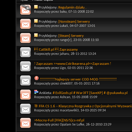
Przyklejony:
Regulamin działu .
Rozpoczęty przez
baku
, 07-11-2008 22:02
Przyklejony:
[Nonsteam] Serwery
Rozpoczęty przez
LukaS
, 04-07-2007 13:01
Przyklejony:
[Steam] Serwery
Rozpoczęty przez
range[r]
, 23-01-2008 11:10
 CatSkill.pl  Zapraszamy
Rozpoczęty przez
jaharu
, 28-11-2012 13:24
! Zapraszam >>www.Cstrikearena.pl<<Zapraszam !
Rozpoczęty przez
Ligo
, 02-01-2011 22:36
!!!!!!!!!!!!!Najlepszy serwer COD MOD !!!!!!!!!!!!!!!
Rozpoczęty przez
cinek007
, 05-01-2011 17:16
Ankieta:
# EvilGods.pl # War3FT [SaveXP] # @pukawka.pl
Rozpoczęty przez
Ashcan
, 15-05-2008 15:09
🎯 FFA CS 1.6 – Klasyczna Rozgrywka z Opcjonalnymi Wyzwani
Rozpoczęty przez
macetaw663
, 14-03-2025 09:34
>Mocny-Full [FFA][NS/S]cs-mf.pl
Rozpoczęty przez
Opalam Se Lufke
, 26-12-2010 23:29