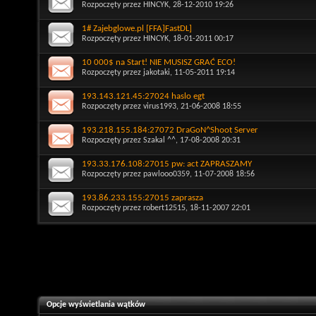
Rozpoczęty przez
HINCYK
, 28-12-2010 19:26
1# Zajebglowe.pl [FFA]FastDL]
Rozpoczęty przez
HINCYK
, 18-01-2011 00:17
10 000$ na Start! NIE MUSISZ GRAĆ ECO!
Rozpoczęty przez
jakotaki
, 11-05-2011 19:14
193.143.121.45:27024 haslo egt
Rozpoczęty przez
virus1993
, 21-06-2008 18:55
193.218.155.184:27072 DraGoN^Shoot Server
Rozpoczęty przez
Szakal ^^
, 17-08-2008 20:31
193.33.176.108:27015 pw: act ZAPRASZAMY
Rozpoczęty przez
pawlooo0359
, 11-07-2008 18:56
193.86.233.155:27015 zaprasza
Rozpoczęty przez
robert12515
, 18-11-2007 22:01
Opcje wyświetlania wątków