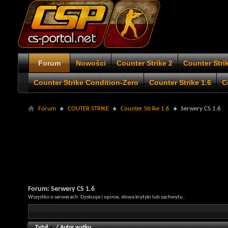
Forum
Nowości
Counter Strike 2
Counter Stri
Counter Strike Condition-Zero
Counter Strike 1.6
C
Forum
COUTER STRIKE
Counter Strike 1.6
Serwery CS 1.6
Forum:
Serwery CS 1.6
Wszystko o serwerach. Dyskusje i opinie, słowa krytyki lub zachwytu..
Tytuł
/
Autor wątku