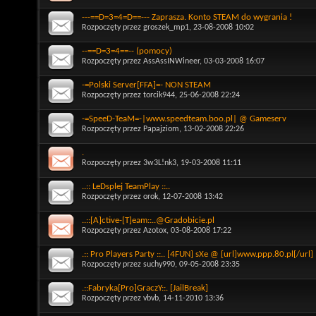
---==D=3=4=D==--- Zaprasza. Konto STEAM do wygrania !
Rozpoczęty przez
groszek_mp1
, 23-08-2008 10:02
--==D=3=4==-- (pomocy)
Rozpoczęty przez
AssAssINWineer
, 03-03-2008 16:07
-=Polski Server[FFA]=- NON STEAM
Rozpoczęty przez
torcik944
, 25-06-2008 22:24
-=SpeeD-TeaM=-|www.speedteam.boo.pl| @ Gameserv
Rozpoczęty przez
Papajziom
, 13-02-2008 22:26
.
Rozpoczęty przez
3w3L!nk3
, 19-03-2008 11:11
..:: LeDsplej TeamPlay ::..
Rozpoczęty przez
orok
, 12-07-2008 13:42
..::[A]ctive-[T]eam::..@Gradobicie.pl
Rozpoczęty przez
Azotox
, 03-08-2008 17:22
.:: Pro Players Party ::.. [4FUN] sXe @ [url]www.ppp.80.pl[/url]
Rozpoczęty przez
suchy990
, 09-05-2008 23:35
.::Fabryka[Pro]GraczY::. [JailBreak]
Rozpoczęty przez
vbvb
, 14-11-2010 13:36