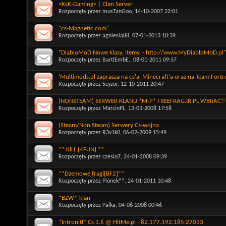
<KsK-Gaming> | Clan Server
Rozpoczęty przez
musTanGoo
, 14-10-2007 22:01
"cs-Magnetic.com"
Rozpoczęty przez
agniesia88
, 07-01-2013 18:39
"DiabloMoD Nowe klasy, itemy. - http://www.MyDiabloMoD.pl"
Rozpoczęty przez
BartiEmbE.
, 08-01-2011 09:37
'Multimods.pl zaprasza na cs'a, Minecraft'a oraz na Team Fortr
Rozpoczęty przez
Scyzor
, 12-10-2011 20:47
(NONSTEAM) SERWER KLANU *M-P* FREEFRAG.IR.PL WBIJAĆ!!
Rozpoczęty przez
MarcinPL
, 13-03-2008 17:58
(Steam/Non Steam) Serwery Cs-wojna
Rozpoczęty przez
R3v1k0
, 06-02-2009 15:49
** KILL [4FUN] **
Rozpoczęty przez
czesio7
, 24-01-2008 09:39
**Dzemowe fragi[BF2]**
Rozpoczęty przez
Pionek^^
, 24-01-2011 10:48
*BZW*-klan
Rozpoczęty przez
Palka
, 04-06-2008 00:46
*IntronitI* Cs 1.6 @ HitMe.pl - 82.177.192.185:27033