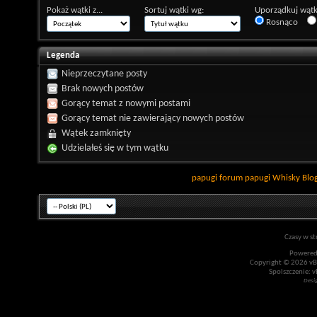
Pokaż wątki z...
Sortuj wątki wg:
Uporządkuj wątk
Rosnąco
Legenda
Nieprzeczytane posty
Brak nowych postów
Gorący temat z nowymi postami
Gorący temat nie zawierający nowych postów
Wątek zamknięty
Udzielałeś się w tym wątku
papugi
forum papugi
Whisky
Blo
Czasy w st
Powered
Copyright © 2026 vBul
Spolszczenie: v
Desi