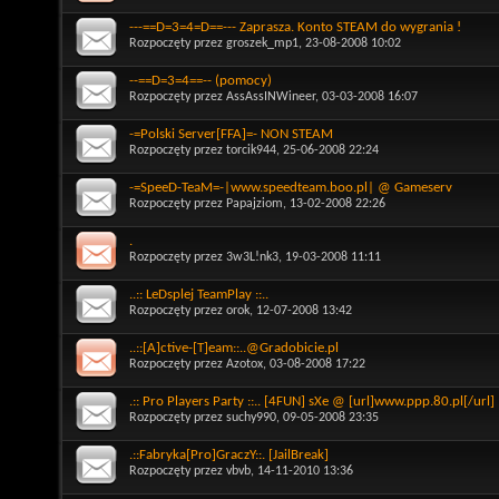
---==D=3=4=D==--- Zaprasza. Konto STEAM do wygrania !
Rozpoczęty przez
groszek_mp1
, 23-08-2008 10:02
--==D=3=4==-- (pomocy)
Rozpoczęty przez
AssAssINWineer
, 03-03-2008 16:07
-=Polski Server[FFA]=- NON STEAM
Rozpoczęty przez
torcik944
, 25-06-2008 22:24
-=SpeeD-TeaM=-|www.speedteam.boo.pl| @ Gameserv
Rozpoczęty przez
Papajziom
, 13-02-2008 22:26
.
Rozpoczęty przez
3w3L!nk3
, 19-03-2008 11:11
..:: LeDsplej TeamPlay ::..
Rozpoczęty przez
orok
, 12-07-2008 13:42
..::[A]ctive-[T]eam::..@Gradobicie.pl
Rozpoczęty przez
Azotox
, 03-08-2008 17:22
.:: Pro Players Party ::.. [4FUN] sXe @ [url]www.ppp.80.pl[/url]
Rozpoczęty przez
suchy990
, 09-05-2008 23:35
.::Fabryka[Pro]GraczY::. [JailBreak]
Rozpoczęty przez
vbvb
, 14-11-2010 13:36