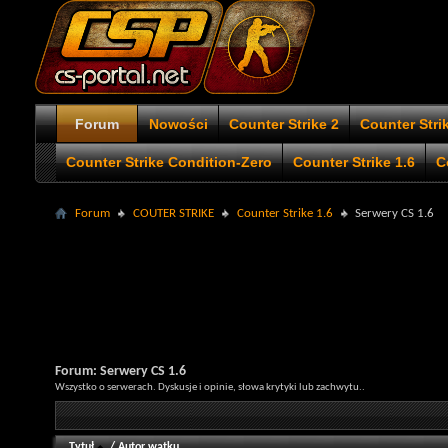
Forum
Nowości
Counter Strike 2
Counter Stri
Counter Strike Condition-Zero
Counter Strike 1.6
C
Forum
COUTER STRIKE
Counter Strike 1.6
Serwery CS 1.6
Forum:
Serwery CS 1.6
Wszystko o serwerach. Dyskusje i opinie, słowa krytyki lub zachwytu..
Tytuł
/
Autor wątku