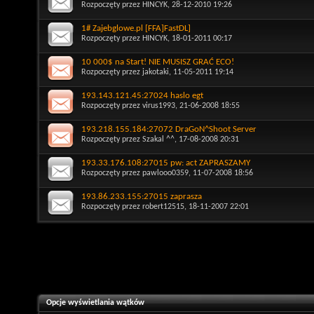
Rozpoczęty przez
HINCYK
, 28-12-2010 19:26
1# Zajebglowe.pl [FFA]FastDL]
Rozpoczęty przez
HINCYK
, 18-01-2011 00:17
10 000$ na Start! NIE MUSISZ GRAĆ ECO!
Rozpoczęty przez
jakotaki
, 11-05-2011 19:14
193.143.121.45:27024 haslo egt
Rozpoczęty przez
virus1993
, 21-06-2008 18:55
193.218.155.184:27072 DraGoN^Shoot Server
Rozpoczęty przez
Szakal ^^
, 17-08-2008 20:31
193.33.176.108:27015 pw: act ZAPRASZAMY
Rozpoczęty przez
pawlooo0359
, 11-07-2008 18:56
193.86.233.155:27015 zaprasza
Rozpoczęty przez
robert12515
, 18-11-2007 22:01
Opcje wyświetlania wątków