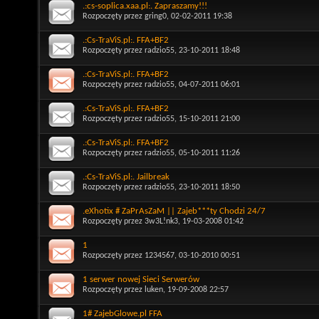
.:cs-soplica.xaa.pl:. Zapraszamy!!!
Rozpoczęty przez
gring0
, 02-02-2011 19:38
.:Cs-TraViS.pl:. FFA+BF2
Rozpoczęty przez
radzio55
, 23-10-2011 18:48
.:Cs-TraViS.pl:. FFA+BF2
Rozpoczęty przez
radzio55
, 04-07-2011 06:01
.:Cs-TraViS.pl:. FFA+BF2
Rozpoczęty przez
radzio55
, 15-10-2011 21:00
.:Cs-TraViS.pl:. FFA+BF2
Rozpoczęty przez
radzio55
, 05-10-2011 11:26
.:Cs-TraViS.pl:. Jailbreak
Rozpoczęty przez
radzio55
, 23-10-2011 18:50
.eXhotix # ZaPrAsZaM || Zajeb***ty Chodzi 24/7
Rozpoczęty przez
3w3L!nk3
, 19-03-2008 01:42
1
Rozpoczęty przez
1234567
, 03-10-2010 00:51
1 serwer nowej Sieci Serwerów
Rozpoczęty przez
luken
, 19-09-2008 22:57
1# ZajebGlowe.pl FFA