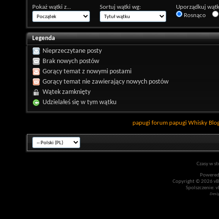
Pokaż wątki z...
Sortuj wątki wg:
Uporządkuj wątk
Rosnąco
Legenda
Nieprzeczytane posty
Brak nowych postów
Gorący temat z nowymi postami
Gorący temat nie zawierający nowych postów
Wątek zamknięty
Udzielałeś się w tym wątku
papugi
forum papugi
Whisky
Blo
Czasy w st
Powered
Copyright © 2026 vBul
Spolszczenie: v
Desi