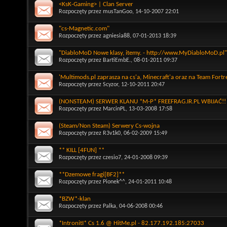
<KsK-Gaming> | Clan Server
Rozpoczęty przez
musTanGoo
, 14-10-2007 22:01
"cs-Magnetic.com"
Rozpoczęty przez
agniesia88
, 07-01-2013 18:39
"DiabloMoD Nowe klasy, itemy. - http://www.MyDiabloMoD.pl"
Rozpoczęty przez
BartiEmbE.
, 08-01-2011 09:37
'Multimods.pl zaprasza na cs'a, Minecraft'a oraz na Team Fortr
Rozpoczęty przez
Scyzor
, 12-10-2011 20:47
(NONSTEAM) SERWER KLANU *M-P* FREEFRAG.IR.PL WBIJAĆ!!
Rozpoczęty przez
MarcinPL
, 13-03-2008 17:58
(Steam/Non Steam) Serwery Cs-wojna
Rozpoczęty przez
R3v1k0
, 06-02-2009 15:49
** KILL [4FUN] **
Rozpoczęty przez
czesio7
, 24-01-2008 09:39
**Dzemowe fragi[BF2]**
Rozpoczęty przez
Pionek^^
, 24-01-2011 10:48
*BZW*-klan
Rozpoczęty przez
Palka
, 04-06-2008 00:46
*IntronitI* Cs 1.6 @ HitMe.pl - 82.177.192.185:27033