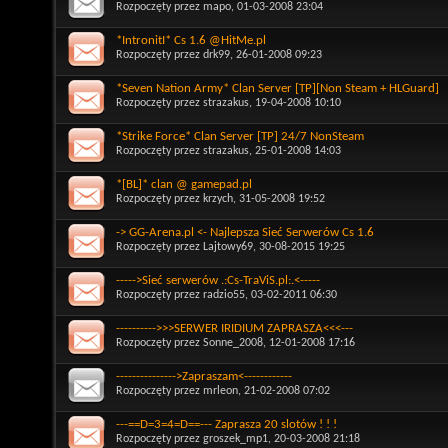
Rozpoczęty przez
mapo
, 01-03-2008 23:04
*IntronitI* Cs 1.6 @HitMe.pl
Rozpoczęty przez
drk99
, 26-01-2008 09:23
*Seven Nation Army* Clan Server [TP][Non Steam + HLGuard]
Rozpoczęty przez
strazakus
, 19-04-2008 10:10
*Strike Force* Clan Server [TP] 24/7 NonSteam
Rozpoczęty przez
strazakus
, 25-01-2008 14:03
*[BL]* clan @ gamepad.pl
Rozpoczęty przez
krzych
, 31-05-2008 19:52
-> GG-Arena.pl <- Najlepsza Sieć Serwerów Cs 1.6
Rozpoczęty przez
Lajtowy69
, 30-08-2015 19:25
----->Sieć serwerów .:Cs-TraViS.pl:.<-----
Rozpoczęty przez
radzio55
, 03-02-2011 06:30
---------->>>SERWER IRIDIUM ZAPRASZA<<<---
Rozpoczęty przez
Sonne_2008
, 12-01-2008 17:16
--------------->Zapraszam<------------
Rozpoczęty przez
mrleon
, 21-02-2008 07:02
---==D=3=4=D==--- Zaprasza 20 slotów ! ! !
Rozpoczęty przez
groszek_mp1
, 20-03-2008 21:18