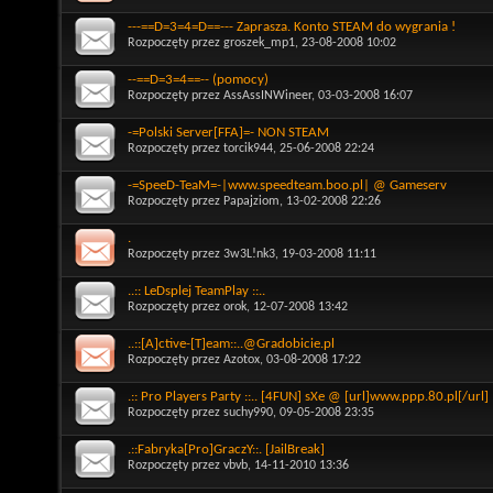
---==D=3=4=D==--- Zaprasza. Konto STEAM do wygrania !
Rozpoczęty przez
groszek_mp1
, 23-08-2008 10:02
--==D=3=4==-- (pomocy)
Rozpoczęty przez
AssAssINWineer
, 03-03-2008 16:07
-=Polski Server[FFA]=- NON STEAM
Rozpoczęty przez
torcik944
, 25-06-2008 22:24
-=SpeeD-TeaM=-|www.speedteam.boo.pl| @ Gameserv
Rozpoczęty przez
Papajziom
, 13-02-2008 22:26
.
Rozpoczęty przez
3w3L!nk3
, 19-03-2008 11:11
..:: LeDsplej TeamPlay ::..
Rozpoczęty przez
orok
, 12-07-2008 13:42
..::[A]ctive-[T]eam::..@Gradobicie.pl
Rozpoczęty przez
Azotox
, 03-08-2008 17:22
.:: Pro Players Party ::.. [4FUN] sXe @ [url]www.ppp.80.pl[/url]
Rozpoczęty przez
suchy990
, 09-05-2008 23:35
.::Fabryka[Pro]GraczY::. [JailBreak]
Rozpoczęty przez
vbvb
, 14-11-2010 13:36