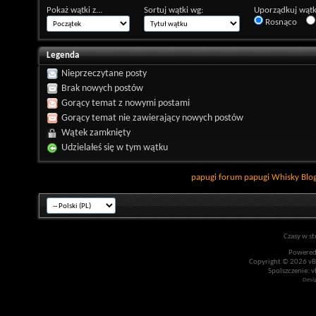
Pokaż wątki z...
Sortuj wątki wg:
Uporządkuj wątk
Rosnąco
Legenda
Nieprzeczytane posty
Brak nowych postów
Gorący temat z nowymi postami
Gorący temat nie zawierający nowych postów
Wątek zamknięty
Udzielałeś się w tym wątku
papugi
forum papugi
Whisky
Blo
Czasy w st
Powered
Copyright © 2026 vBul
Spolszczenie: v
Desi