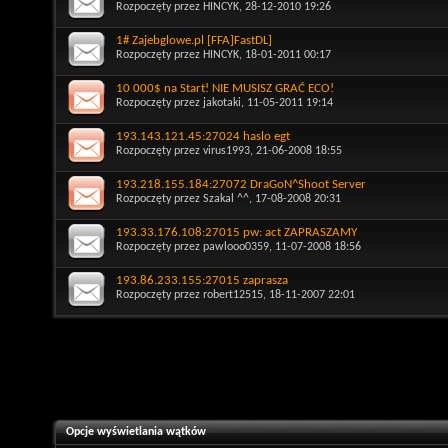
Rozpoczęty przez
HINCYK
, 28-12-2010 19:26
1# Zajebglowe.pl [FFA]FastDL]
Rozpoczęty przez
HINCYK
, 18-01-2011 00:17
10 000$ na Start! NIE MUSISZ GRAĆ ECO!
Rozpoczęty przez
jakotaki
, 11-05-2011 19:14
193.143.121.45:27024 haslo egt
Rozpoczęty przez
virus1993
, 21-06-2008 18:55
193.218.155.184:27072 DraGoN^Shoot Server
Rozpoczęty przez
Szakal ^^
, 17-08-2008 20:31
193.33.176.108:27015 pw: act ZAPRASZAMY
Rozpoczęty przez
pawlooo0359
, 11-07-2008 18:56
193.86.233.155:27015 zaprasza
Rozpoczęty przez
robert12515
, 18-11-2007 22:01
Opcje wyświetlania wątków