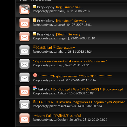
Przyklejony:
Regulamin działu .
Rozpoczęty przez
baku
, 07-11-2008 22:02
Przyklejony:
[Nonsteam] Serwery
Rozpoczęty przez
LukaS
, 04-07-2007 13:01
Przyklejony:
[Steam] Serwery
Rozpoczęty przez
range[r]
, 23-01-2008 11:10
 CatSkill.pl  Zapraszamy
Rozpoczęty przez
jaharu
, 28-11-2012 13:24
! Zapraszam >>www.Cstrikearena.pl<<Zapraszam !
Rozpoczęty przez
Ligo
, 02-01-2011 22:36
!!!!!!!!!!!!!Najlepszy serwer COD MOD !!!!!!!!!!!!!!!
Rozpoczęty przez
cinek007
, 05-01-2011 17:16
Ankieta:
# EvilGods.pl # War3FT [SaveXP] # @pukawka.pl
Rozpoczęty przez
Ashcan
, 15-05-2008 15:09
🎯 FFA CS 1.6 – Klasyczna Rozgrywka z Opcjonalnymi Wyzwani
Rozpoczęty przez
macetaw663
, 14-03-2025 09:34
>Mocny-Full [FFA][NS/S]cs-mf.pl
Rozpoczęty przez
Opalam Se Lufke
, 26-12-2010 23:29