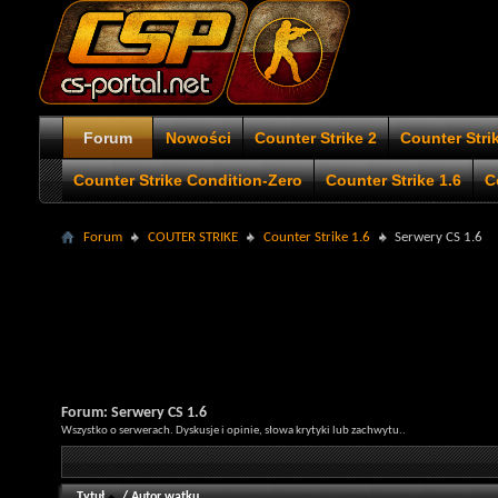
Forum
Nowości
Counter Strike 2
Counter Stri
Counter Strike Condition-Zero
Counter Strike 1.6
C
Forum
COUTER STRIKE
Counter Strike 1.6
Serwery CS 1.6
Forum:
Serwery CS 1.6
Wszystko o serwerach. Dyskusje i opinie, słowa krytyki lub zachwytu..
Tytuł
/
Autor wątku