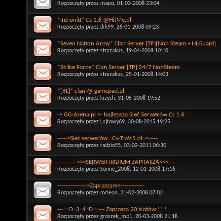
Rozpoczęty przez
mapo
, 01-03-2008 23:04
*IntronitI* Cs 1.6 @HitMe.pl
Rozpoczęty przez
drk99
, 26-01-2008 09:23
*Seven Nation Army* Clan Server [TP][Non Steam + HLGuard]
Rozpoczęty przez
strazakus
, 19-04-2008 10:10
*Strike Force* Clan Server [TP] 24/7 NonSteam
Rozpoczęty przez
strazakus
, 25-01-2008 14:03
*[BL]* clan @ gamepad.pl
Rozpoczęty przez
krzych
, 31-05-2008 19:52
-> GG-Arena.pl <- Najlepsza Sieć Serwerów Cs 1.6
Rozpoczęty przez
Lajtowy69
, 30-08-2015 19:25
----->Sieć serwerów .:Cs-TraViS.pl:.<-----
Rozpoczęty przez
radzio55
, 03-02-2011 06:30
---------->>>SERWER IRIDIUM ZAPRASZA<<<---
Rozpoczęty przez
Sonne_2008
, 12-01-2008 17:16
--------------->Zapraszam<------------
Rozpoczęty przez
mrleon
, 21-02-2008 07:02
---==D=3=4=D==--- Zaprasza 20 slotów ! ! !
Rozpoczęty przez
groszek_mp1
, 20-03-2008 21:18