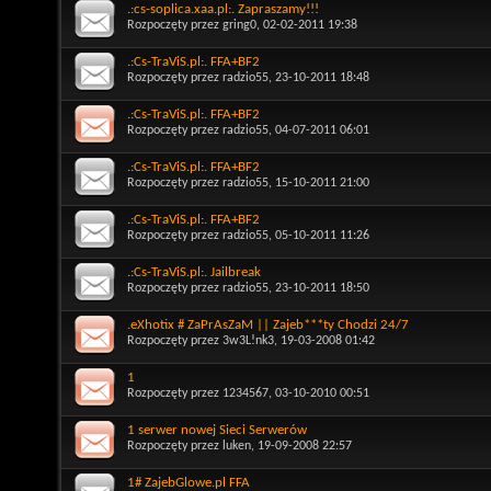
.:cs-soplica.xaa.pl:. Zapraszamy!!!
Rozpoczęty przez
gring0
, 02-02-2011 19:38
.:Cs-TraViS.pl:. FFA+BF2
Rozpoczęty przez
radzio55
, 23-10-2011 18:48
.:Cs-TraViS.pl:. FFA+BF2
Rozpoczęty przez
radzio55
, 04-07-2011 06:01
.:Cs-TraViS.pl:. FFA+BF2
Rozpoczęty przez
radzio55
, 15-10-2011 21:00
.:Cs-TraViS.pl:. FFA+BF2
Rozpoczęty przez
radzio55
, 05-10-2011 11:26
.:Cs-TraViS.pl:. Jailbreak
Rozpoczęty przez
radzio55
, 23-10-2011 18:50
.eXhotix # ZaPrAsZaM || Zajeb***ty Chodzi 24/7
Rozpoczęty przez
3w3L!nk3
, 19-03-2008 01:42
1
Rozpoczęty przez
1234567
, 03-10-2010 00:51
1 serwer nowej Sieci Serwerów
Rozpoczęty przez
luken
, 19-09-2008 22:57
1# ZajebGlowe.pl FFA