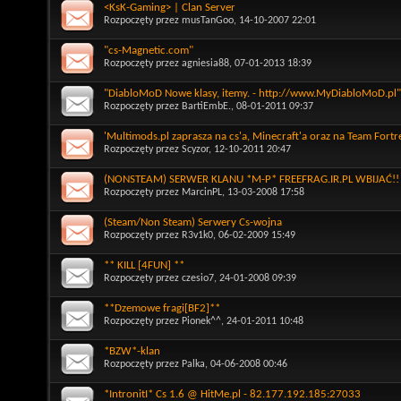
<KsK-Gaming> | Clan Server
Rozpoczęty przez
musTanGoo
, 14-10-2007 22:01
"cs-Magnetic.com"
Rozpoczęty przez
agniesia88
, 07-01-2013 18:39
"DiabloMoD Nowe klasy, itemy. - http://www.MyDiabloMoD.pl"
Rozpoczęty przez
BartiEmbE.
, 08-01-2011 09:37
'Multimods.pl zaprasza na cs'a, Minecraft'a oraz na Team Fortr
Rozpoczęty przez
Scyzor
, 12-10-2011 20:47
(NONSTEAM) SERWER KLANU *M-P* FREEFRAG.IR.PL WBIJAĆ!!
Rozpoczęty przez
MarcinPL
, 13-03-2008 17:58
(Steam/Non Steam) Serwery Cs-wojna
Rozpoczęty przez
R3v1k0
, 06-02-2009 15:49
** KILL [4FUN] **
Rozpoczęty przez
czesio7
, 24-01-2008 09:39
**Dzemowe fragi[BF2]**
Rozpoczęty przez
Pionek^^
, 24-01-2011 10:48
*BZW*-klan
Rozpoczęty przez
Palka
, 04-06-2008 00:46
*IntronitI* Cs 1.6 @ HitMe.pl - 82.177.192.185:27033