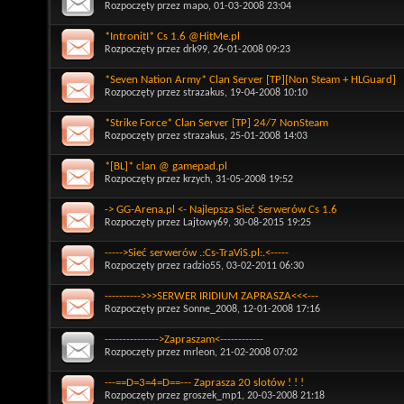
Rozpoczęty przez
mapo
, 01-03-2008 23:04
*IntronitI* Cs 1.6 @HitMe.pl
Rozpoczęty przez
drk99
, 26-01-2008 09:23
*Seven Nation Army* Clan Server [TP][Non Steam + HLGuard]
Rozpoczęty przez
strazakus
, 19-04-2008 10:10
*Strike Force* Clan Server [TP] 24/7 NonSteam
Rozpoczęty przez
strazakus
, 25-01-2008 14:03
*[BL]* clan @ gamepad.pl
Rozpoczęty przez
krzych
, 31-05-2008 19:52
-> GG-Arena.pl <- Najlepsza Sieć Serwerów Cs 1.6
Rozpoczęty przez
Lajtowy69
, 30-08-2015 19:25
----->Sieć serwerów .:Cs-TraViS.pl:.<-----
Rozpoczęty przez
radzio55
, 03-02-2011 06:30
---------->>>SERWER IRIDIUM ZAPRASZA<<<---
Rozpoczęty przez
Sonne_2008
, 12-01-2008 17:16
--------------->Zapraszam<------------
Rozpoczęty przez
mrleon
, 21-02-2008 07:02
---==D=3=4=D==--- Zaprasza 20 slotów ! ! !
Rozpoczęty przez
groszek_mp1
, 20-03-2008 21:18