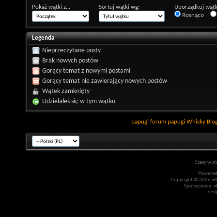
Pokaż wątki z...
Sortuj wątki wg:
Uporządkuj wątk
Rosnąco
Legenda
Nieprzeczytane posty
Brak nowych postów
Gorący temat z nowymi postami
Gorący temat nie zawierający nowych postów
Wątek zamknięty
Udzielałeś się w tym wątku
papugi
forum papugi
Whisky
Blo
Czasy w st
Powered
Copyright © 2026 vBul
Spolszczenie: v
Desi