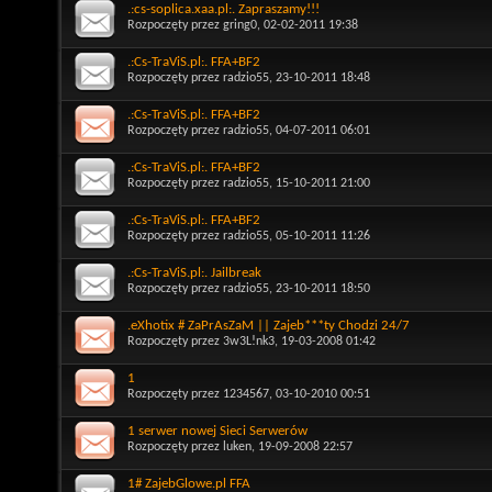
.:cs-soplica.xaa.pl:. Zapraszamy!!!
Rozpoczęty przez
gring0
, 02-02-2011 19:38
.:Cs-TraViS.pl:. FFA+BF2
Rozpoczęty przez
radzio55
, 23-10-2011 18:48
.:Cs-TraViS.pl:. FFA+BF2
Rozpoczęty przez
radzio55
, 04-07-2011 06:01
.:Cs-TraViS.pl:. FFA+BF2
Rozpoczęty przez
radzio55
, 15-10-2011 21:00
.:Cs-TraViS.pl:. FFA+BF2
Rozpoczęty przez
radzio55
, 05-10-2011 11:26
.:Cs-TraViS.pl:. Jailbreak
Rozpoczęty przez
radzio55
, 23-10-2011 18:50
.eXhotix # ZaPrAsZaM || Zajeb***ty Chodzi 24/7
Rozpoczęty przez
3w3L!nk3
, 19-03-2008 01:42
1
Rozpoczęty przez
1234567
, 03-10-2010 00:51
1 serwer nowej Sieci Serwerów
Rozpoczęty przez
luken
, 19-09-2008 22:57
1# ZajebGlowe.pl FFA