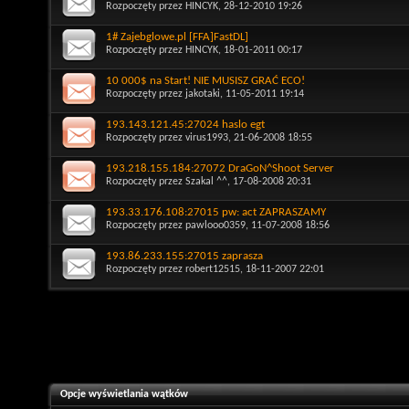
Rozpoczęty przez
HINCYK
, 28-12-2010 19:26
1# Zajebglowe.pl [FFA]FastDL]
Rozpoczęty przez
HINCYK
, 18-01-2011 00:17
10 000$ na Start! NIE MUSISZ GRAĆ ECO!
Rozpoczęty przez
jakotaki
, 11-05-2011 19:14
193.143.121.45:27024 haslo egt
Rozpoczęty przez
virus1993
, 21-06-2008 18:55
193.218.155.184:27072 DraGoN^Shoot Server
Rozpoczęty przez
Szakal ^^
, 17-08-2008 20:31
193.33.176.108:27015 pw: act ZAPRASZAMY
Rozpoczęty przez
pawlooo0359
, 11-07-2008 18:56
193.86.233.155:27015 zaprasza
Rozpoczęty przez
robert12515
, 18-11-2007 22:01
Opcje wyświetlania wątków