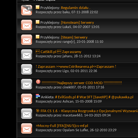
Przyklejony:
Regulamin działu .
Rozpoczęty przez
baku
, 07-11-2008 22:02
Przyklejony:
[Nonsteam] Serwery
Rozpoczęty przez
LukaS
, 04-07-2007 13:01
Przyklejony:
[Steam] Serwery
Rozpoczęty przez
range[r]
, 23-01-2008 11:10
 CatSkill.pl  Zapraszamy
Rozpoczęty przez
jaharu
, 28-11-2012 13:24
! Zapraszam >>www.Cstrikearena.pl<<Zapraszam !
Rozpoczęty przez
Ligo
, 02-01-2011 22:36
!!!!!!!!!!!!!Najlepszy serwer COD MOD !!!!!!!!!!!!!!!
Rozpoczęty przez
cinek007
, 05-01-2011 17:16
Ankieta:
# EvilGods.pl # War3FT [SaveXP] # @pukawka.pl
Rozpoczęty przez
Ashcan
, 15-05-2008 15:09
🎯 FFA CS 1.6 – Klasyczna Rozgrywka z Opcjonalnymi Wyzwani
Rozpoczęty przez
macetaw663
, 14-03-2025 09:34
>Mocny-Full [FFA][NS/S]cs-mf.pl
Rozpoczęty przez
Opalam Se Lufke
, 26-12-2010 23:29