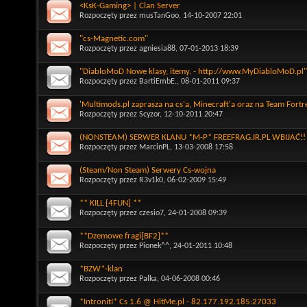
<KsK-Gaming> | Clan Server
Rozpoczęty przez
musTanGoo
, 14-10-2007 22:01
"cs-Magnetic.com"
Rozpoczęty przez
agniesia88
, 07-01-2013 18:39
"DiabloMoD Nowe klasy, itemy. - http://www.MyDiabloMoD.pl"
Rozpoczęty przez
BartiEmbE.
, 08-01-2011 09:37
'Multimods.pl zaprasza na cs'a, Minecraft'a oraz na Team Fortr
Rozpoczęty przez
Scyzor
, 12-10-2011 20:47
(NONSTEAM) SERWER KLANU *M-P* FREEFRAG.IR.PL WBIJAĆ!!
Rozpoczęty przez
MarcinPL
, 13-03-2008 17:58
(Steam/Non Steam) Serwery Cs-wojna
Rozpoczęty przez
R3v1k0
, 06-02-2009 15:49
** KILL [4FUN] **
Rozpoczęty przez
czesio7
, 24-01-2008 09:39
**Dzemowe fragi[BF2]**
Rozpoczęty przez
Pionek^^
, 24-01-2011 10:48
*BZW*-klan
Rozpoczęty przez
Palka
, 04-06-2008 00:46
*IntronitI* Cs 1.6 @ HitMe.pl - 82.177.192.185:27033