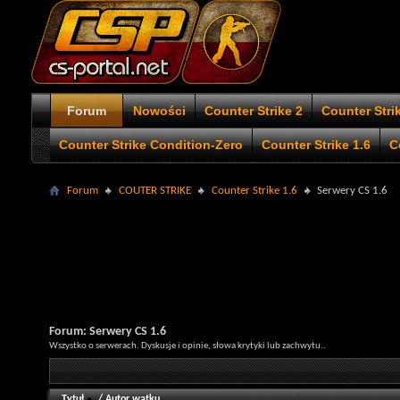
Forum
Nowości
Counter Strike 2
Counter Stri
Counter Strike Condition-Zero
Counter Strike 1.6
C
Forum
COUTER STRIKE
Counter Strike 1.6
Serwery CS 1.6
Forum:
Serwery CS 1.6
Wszystko o serwerach. Dyskusje i opinie, słowa krytyki lub zachwytu..
Tytuł
/
Autor wątku