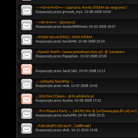
---==D=3=4=D==--- Zaprasza. Konto STEAM do wygrania !
Rozpoczęty przez
groszek_mp1
, 23-08-2008 10:02
--==D=3=4==-- (pomocy)
Rozpoczęty przez
AssAssINWineer
, 03-03-2008 16:07
-=Polski Server[FFA]=- NON STEAM
Rozpoczęty przez
torcik944
, 25-06-2008 22:24
-=SpeeD-TeaM=-|www.speedteam.boo.pl| @ Gameserv
Rozpoczęty przez
Papajziom
, 13-02-2008 22:26
.
Rozpoczęty przez
3w3L!nk3
, 19-03-2008 11:11
..:: LeDsplej TeamPlay ::..
Rozpoczęty przez
orok
, 12-07-2008 13:42
..::[A]ctive-[T]eam::..@Gradobicie.pl
Rozpoczęty przez
Azotox
, 03-08-2008 17:22
.:: Pro Players Party ::.. [4FUN] sXe @ [url]www.ppp.80.pl[/url]
Rozpoczęty przez
suchy990
, 09-05-2008 23:35
.::Fabryka[Pro]GraczY::. [JailBreak]
Rozpoczęty przez
vbvb
, 14-11-2010 13:36