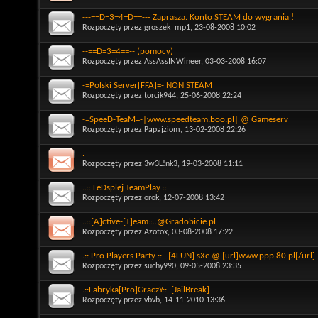
---==D=3=4=D==--- Zaprasza. Konto STEAM do wygrania !
Rozpoczęty przez
groszek_mp1
, 23-08-2008 10:02
--==D=3=4==-- (pomocy)
Rozpoczęty przez
AssAssINWineer
, 03-03-2008 16:07
-=Polski Server[FFA]=- NON STEAM
Rozpoczęty przez
torcik944
, 25-06-2008 22:24
-=SpeeD-TeaM=-|www.speedteam.boo.pl| @ Gameserv
Rozpoczęty przez
Papajziom
, 13-02-2008 22:26
.
Rozpoczęty przez
3w3L!nk3
, 19-03-2008 11:11
..:: LeDsplej TeamPlay ::..
Rozpoczęty przez
orok
, 12-07-2008 13:42
..::[A]ctive-[T]eam::..@Gradobicie.pl
Rozpoczęty przez
Azotox
, 03-08-2008 17:22
.:: Pro Players Party ::.. [4FUN] sXe @ [url]www.ppp.80.pl[/url]
Rozpoczęty przez
suchy990
, 09-05-2008 23:35
.::Fabryka[Pro]GraczY::. [JailBreak]
Rozpoczęty przez
vbvb
, 14-11-2010 13:36