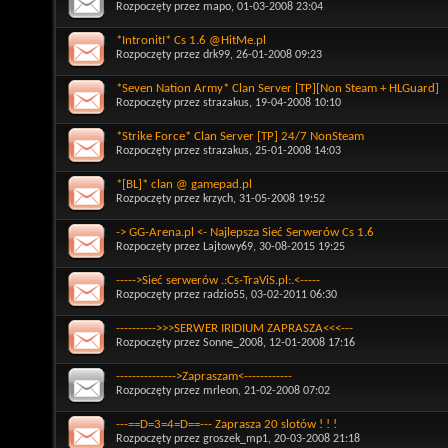
Rozpoczęty przez
mapo
, 01-03-2008 23:04
*IntronitI* Cs 1.6 @HitMe.pl
Rozpoczęty przez
drk99
, 26-01-2008 09:23
*Seven Nation Army* Clan Server [TP][Non Steam + HLGuard]
Rozpoczęty przez
strazakus
, 19-04-2008 10:10
*Strike Force* Clan Server [TP] 24/7 NonSteam
Rozpoczęty przez
strazakus
, 25-01-2008 14:03
*[BL]* clan @ gamepad.pl
Rozpoczęty przez
krzych
, 31-05-2008 19:52
-> GG-Arena.pl <- Najlepsza Sieć Serwerów Cs 1.6
Rozpoczęty przez
Lajtowy69
, 30-08-2015 19:25
----->Sieć serwerów .:Cs-TraViS.pl:.<-----
Rozpoczęty przez
radzio55
, 03-02-2011 06:30
---------->>>SERWER IRIDIUM ZAPRASZA<<<---
Rozpoczęty przez
Sonne_2008
, 12-01-2008 17:16
--------------->Zapraszam<------------
Rozpoczęty przez
mrleon
, 21-02-2008 07:02
---==D=3=4=D==--- Zaprasza 20 slotów ! ! !
Rozpoczęty przez
groszek_mp1
, 20-03-2008 21:18