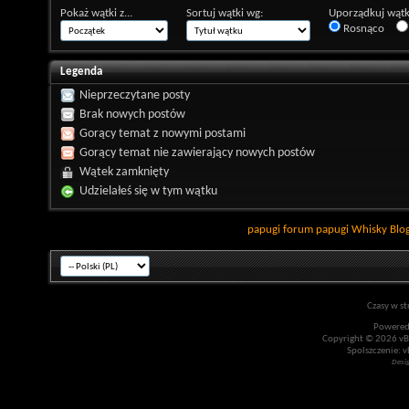
Pokaż wątki z...
Sortuj wątki wg:
Uporządkuj wątk
Rosnąco
Legenda
Nieprzeczytane posty
Brak nowych postów
Gorący temat z nowymi postami
Gorący temat nie zawierający nowych postów
Wątek zamknięty
Udzielałeś się w tym wątku
papugi
forum papugi
Whisky
Blo
Czasy w st
Powered
Copyright © 2026 vBul
Spolszczenie: v
Desi