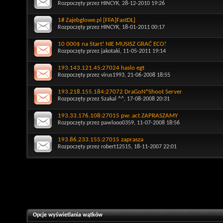
Rozpoczęty przez
HINCYK
, 28-12-2010 19:26
1# Zajebglowe.pl [FFA]FastDL]
Rozpoczęty przez
HINCYK
, 18-01-2011 00:17
10 000$ na Start! NIE MUSISZ GRAĆ ECO!
Rozpoczęty przez
jakotaki
, 11-05-2011 19:14
193.143.121.45:27024 haslo egt
Rozpoczęty przez
virus1993
, 21-06-2008 18:55
193.218.155.184:27072 DraGoN^Shoot Server
Rozpoczęty przez
Szakal ^^
, 17-08-2008 20:31
193.33.176.108:27015 pw: act ZAPRASZAMY
Rozpoczęty przez
pawlooo0359
, 11-07-2008 18:56
193.86.233.155:27015 zaprasza
Rozpoczęty przez
robert12515
, 18-11-2007 22:01
Opcje wyświetlania wątków