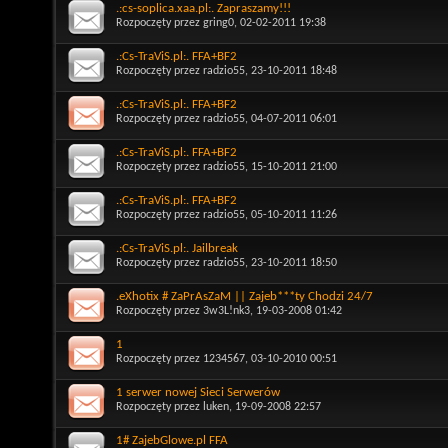
.:cs-soplica.xaa.pl:. Zapraszamy!!!
Rozpoczęty przez
gring0
, 02-02-2011 19:38
.:Cs-TraViS.pl:. FFA+BF2
Rozpoczęty przez
radzio55
, 23-10-2011 18:48
.:Cs-TraViS.pl:. FFA+BF2
Rozpoczęty przez
radzio55
, 04-07-2011 06:01
.:Cs-TraViS.pl:. FFA+BF2
Rozpoczęty przez
radzio55
, 15-10-2011 21:00
.:Cs-TraViS.pl:. FFA+BF2
Rozpoczęty przez
radzio55
, 05-10-2011 11:26
.:Cs-TraViS.pl:. Jailbreak
Rozpoczęty przez
radzio55
, 23-10-2011 18:50
.eXhotix # ZaPrAsZaM || Zajeb***ty Chodzi 24/7
Rozpoczęty przez
3w3L!nk3
, 19-03-2008 01:42
1
Rozpoczęty przez
1234567
, 03-10-2010 00:51
1 serwer nowej Sieci Serwerów
Rozpoczęty przez
luken
, 19-09-2008 22:57
1# ZajebGlowe.pl FFA