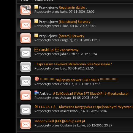
Przyklejony:
Regulamin działu .
Rozpoczęty przez
baku
, 07-11-2008 22:02
Przyklejony:
[Nonsteam] Serwery
Rozpoczęty przez
LukaS
, 04-07-2007 13:01
Przyklejony:
[Steam] Serwery
Rozpoczęty przez
range[r]
, 23-01-2008 11:10
 CatSkill.pl  Zapraszamy
Rozpoczęty przez
jaharu
, 28-11-2012 13:24
! Zapraszam >>www.Cstrikearena.pl<<Zapraszam !
Rozpoczęty przez
Ligo
, 02-01-2011 22:36
!!!!!!!!!!!!!Najlepszy serwer COD MOD !!!!!!!!!!!!!!!
Rozpoczęty przez
cinek007
, 05-01-2011 17:16
Ankieta:
# EvilGods.pl # War3FT [SaveXP] # @pukawka.pl
Rozpoczęty przez
Ashcan
, 15-05-2008 15:09
🎯 FFA CS 1.6 – Klasyczna Rozgrywka z Opcjonalnymi Wyzwani
Rozpoczęty przez
macetaw663
, 14-03-2025 09:34
>Mocny-Full [FFA][NS/S]cs-mf.pl
Rozpoczęty przez
Opalam Se Lufke
, 26-12-2010 23:29