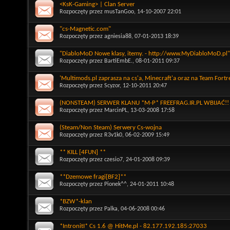
<KsK-Gaming> | Clan Server
Rozpoczęty przez
musTanGoo
, 14-10-2007 22:01
"cs-Magnetic.com"
Rozpoczęty przez
agniesia88
, 07-01-2013 18:39
"DiabloMoD Nowe klasy, itemy. - http://www.MyDiabloMoD.pl"
Rozpoczęty przez
BartiEmbE.
, 08-01-2011 09:37
'Multimods.pl zaprasza na cs'a, Minecraft'a oraz na Team Fortr
Rozpoczęty przez
Scyzor
, 12-10-2011 20:47
(NONSTEAM) SERWER KLANU *M-P* FREEFRAG.IR.PL WBIJAĆ!!
Rozpoczęty przez
MarcinPL
, 13-03-2008 17:58
(Steam/Non Steam) Serwery Cs-wojna
Rozpoczęty przez
R3v1k0
, 06-02-2009 15:49
** KILL [4FUN] **
Rozpoczęty przez
czesio7
, 24-01-2008 09:39
**Dzemowe fragi[BF2]**
Rozpoczęty przez
Pionek^^
, 24-01-2011 10:48
*BZW*-klan
Rozpoczęty przez
Palka
, 04-06-2008 00:46
*IntronitI* Cs 1.6 @ HitMe.pl - 82.177.192.185:27033