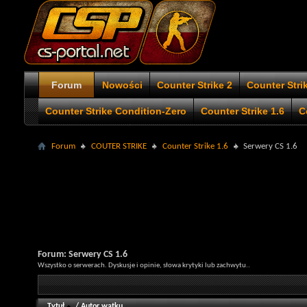
Forum
Nowości
Counter Strike 2
Counter Stri
Counter Strike Condition-Zero
Counter Strike 1.6
C
Forum
COUTER STRIKE
Counter Strike 1.6
Serwery CS 1.6
Forum:
Serwery CS 1.6
Wszystko o serwerach. Dyskusje i opinie, słowa krytyki lub zachwytu..
Tytuł
/
Autor wątku