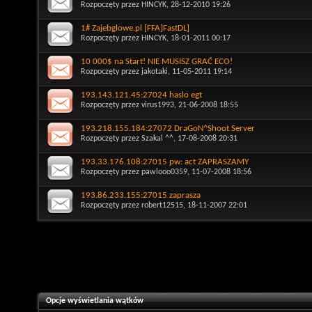
Rozpoczęty przez
HINCYK
, 28-12-2010 19:26
1# Zajebglowe.pl [FFA]FastDL]
Rozpoczęty przez
HINCYK
, 18-01-2011 00:17
10 000$ na Start! NIE MUSISZ GRAĆ ECO!
Rozpoczęty przez
jakotaki
, 11-05-2011 19:14
193.143.121.45:27024 haslo egt
Rozpoczęty przez
virus1993
, 21-06-2008 18:55
193.218.155.184:27072 DraGoN^Shoot Server
Rozpoczęty przez
Szakal ^^
, 17-08-2008 20:31
193.33.176.108:27015 pw: act ZAPRASZAMY
Rozpoczęty przez
pawlooo0359
, 11-07-2008 18:56
193.86.233.155:27015 zaprasza
Rozpoczęty przez
robert12515
, 18-11-2007 22:01
Opcje wyświetlania wątków