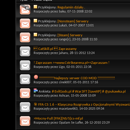
Przyklejony:
Regulamin działu .
Rozpoczęty przez
baku
, 07-11-2008 22:02
Przyklejony:
[Nonsteam] Serwery
Rozpoczęty przez
LukaS
, 04-07-2007 13:01
Przyklejony:
[Steam] Serwery
Rozpoczęty przez
range[r]
, 23-01-2008 11:10
 CatSkill.pl  Zapraszamy
Rozpoczęty przez
jaharu
, 28-11-2012 13:24
! Zapraszam >>www.Cstrikearena.pl<<Zapraszam !
Rozpoczęty przez
Ligo
, 02-01-2011 22:36
!!!!!!!!!!!!!Najlepszy serwer COD MOD !!!!!!!!!!!!!!!
Rozpoczęty przez
cinek007
, 05-01-2011 17:16
Ankieta:
# EvilGods.pl # War3FT [SaveXP] # @pukawka.pl
Rozpoczęty przez
Ashcan
, 15-05-2008 15:09
🎯 FFA CS 1.6 – Klasyczna Rozgrywka z Opcjonalnymi Wyzwani
Rozpoczęty przez
macetaw663
, 14-03-2025 09:34
>Mocny-Full [FFA][NS/S]cs-mf.pl
Rozpoczęty przez
Opalam Se Lufke
, 26-12-2010 23:29