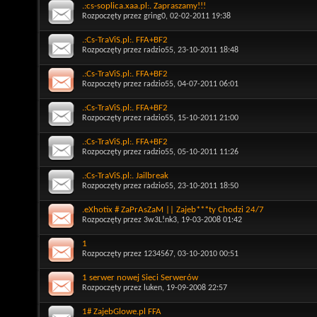
.:cs-soplica.xaa.pl:. Zapraszamy!!!
Rozpoczęty przez
gring0
, 02-02-2011 19:38
.:Cs-TraViS.pl:. FFA+BF2
Rozpoczęty przez
radzio55
, 23-10-2011 18:48
.:Cs-TraViS.pl:. FFA+BF2
Rozpoczęty przez
radzio55
, 04-07-2011 06:01
.:Cs-TraViS.pl:. FFA+BF2
Rozpoczęty przez
radzio55
, 15-10-2011 21:00
.:Cs-TraViS.pl:. FFA+BF2
Rozpoczęty przez
radzio55
, 05-10-2011 11:26
.:Cs-TraViS.pl:. Jailbreak
Rozpoczęty przez
radzio55
, 23-10-2011 18:50
.eXhotix # ZaPrAsZaM || Zajeb***ty Chodzi 24/7
Rozpoczęty przez
3w3L!nk3
, 19-03-2008 01:42
1
Rozpoczęty przez
1234567
, 03-10-2010 00:51
1 serwer nowej Sieci Serwerów
Rozpoczęty przez
luken
, 19-09-2008 22:57
1# ZajebGlowe.pl FFA