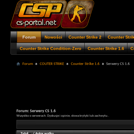
Forum
Nowości
Counter Strike 2
Counter Stri
Counter Strike Condition-Zero
Counter Strike 1.6
C
Forum
COUTER STRIKE
Counter Strike 1.6
Serwery CS 1.6
Forum:
Serwery CS 1.6
Wszystko o serwerach. Dyskusje i opinie, słowa krytyki lub zachwytu..
Tytuł
/
Autor wątku