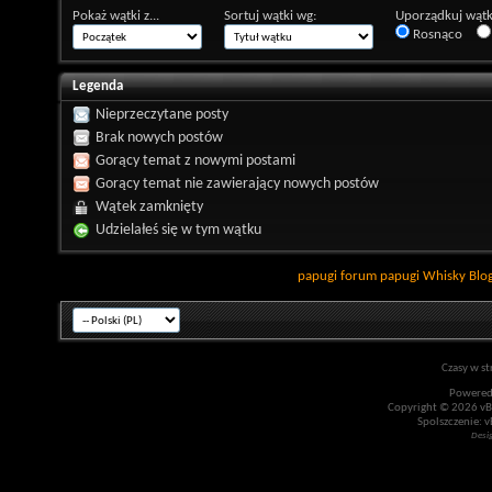
Pokaż wątki z...
Sortuj wątki wg:
Uporządkuj wątk
Rosnąco
Legenda
Nieprzeczytane posty
Brak nowych postów
Gorący temat z nowymi postami
Gorący temat nie zawierający nowych postów
Wątek zamknięty
Udzielałeś się w tym wątku
papugi
forum papugi
Whisky
Blo
Czasy w st
Powered
Copyright © 2026 vBul
Spolszczenie: v
Desi