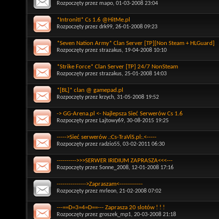
Rozpoczęty przez
mapo
, 01-03-2008 23:04
*IntronitI* Cs 1.6 @HitMe.pl
Rozpoczęty przez
drk99
, 26-01-2008 09:23
*Seven Nation Army* Clan Server [TP][Non Steam + HLGuard]
Rozpoczęty przez
strazakus
, 19-04-2008 10:10
*Strike Force* Clan Server [TP] 24/7 NonSteam
Rozpoczęty przez
strazakus
, 25-01-2008 14:03
*[BL]* clan @ gamepad.pl
Rozpoczęty przez
krzych
, 31-05-2008 19:52
-> GG-Arena.pl <- Najlepsza Sieć Serwerów Cs 1.6
Rozpoczęty przez
Lajtowy69
, 30-08-2015 19:25
----->Sieć serwerów .:Cs-TraViS.pl:.<-----
Rozpoczęty przez
radzio55
, 03-02-2011 06:30
---------->>>SERWER IRIDIUM ZAPRASZA<<<---
Rozpoczęty przez
Sonne_2008
, 12-01-2008 17:16
--------------->Zapraszam<------------
Rozpoczęty przez
mrleon
, 21-02-2008 07:02
---==D=3=4=D==--- Zaprasza 20 slotów ! ! !
Rozpoczęty przez
groszek_mp1
, 20-03-2008 21:18