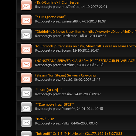
<KsK-Gaming> | Clan Server
Rozpoczęty przez
musTanGoo
, 14-10-2007 22:01
"cs-Magnetic.com"
Rozpoczęty przez
agniesia88
, 07-01-2013 18:39
"DiabloMoD Nowe klasy, itemy. - http://www.MyDiabloMoD.pl"
Rozpoczęty przez
BartiEmbE.
, 08-01-2011 09:37
'Multimods.pl zaprasza na cs'a, Minecraft'a oraz na Team Fortr
Rozpoczęty przez
Scyzor
, 12-10-2011 20:47
(NONSTEAM) SERWER KLANU *M-P* FREEFRAG.IR.PL WBIJAĆ!!
Rozpoczęty przez
MarcinPL
, 13-03-2008 17:58
(Steam/Non Steam) Serwery Cs-wojna
Rozpoczęty przez
R3v1k0
, 06-02-2009 15:49
** KILL [4FUN] **
Rozpoczęty przez
czesio7
, 24-01-2008 09:39
**Dzemowe fragi[BF2]**
Rozpoczęty przez
Pionek^^
, 24-01-2011 10:48
*BZW*-klan
Rozpoczęty przez
Palka
, 04-06-2008 00:46
*IntronitI* Cs 1.6 @ HitMe.pl - 82.177.192.185:27033