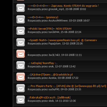
---==D=3=4=D==--- Zaprasza. Konto STEAM do wygrania !
Rozpoczęty przez
groszek_mp1
, 23-08-2008 10:02
--==D=3=4==-- (pomocy)
Rozpoczęty przez
AssAssINWineer
, 03-03-2008 16:07
-=Polski Server[FFA]=- NON STEAM
Rozpoczęty przez
torcik944
, 25-06-2008 22:24
-=SpeeD-TeaM=-|www.speedteam.boo.pl| @ Gameserv
Rozpoczęty przez
Papajziom
, 13-02-2008 22:26
.
Rozpoczęty przez
3w3L!nk3
, 19-03-2008 11:11
..:: LeDsplej TeamPlay ::..
Rozpoczęty przez
orok
, 12-07-2008 13:42
..::[A]ctive-[T]eam::..@Gradobicie.pl
Rozpoczęty przez
Azotox
, 03-08-2008 17:22
.:: Pro Players Party ::.. [4FUN] sXe @ [url]www.ppp.80.pl[/url]
Rozpoczęty przez
suchy990
, 09-05-2008 23:35
.::Fabryka[Pro]GraczY::. [JailBreak]
Rozpoczęty przez
vbvb
, 14-11-2010 13:36