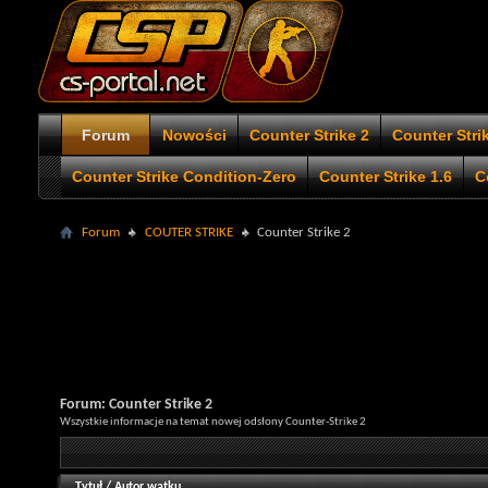
Forum
Nowości
Counter Strike 2
Counter Stri
Counter Strike Condition-Zero
Counter Strike 1.6
C
Forum
COUTER STRIKE
Counter Strike 2
Forum:
Counter Strike 2
Wszystkie informacje na temat nowej odsłony Counter-Strike 2
Tytuł
/
Autor wątku