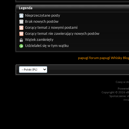
Legenda
Nieprzeczytane posty
Brak nowych postów
Gorący temat z nowymi postami
Gorący temat nie zawierający nowych postów
Wątek zamknięty
Udzielałeś się w tym wątku
papugi
forum papugi
Whisky
Blo
Czasy w st
Powered
Copyright © 2026 vBul
Spolszczenie: v
Desi