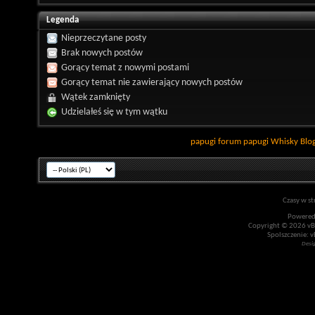
Legenda
Nieprzeczytane posty
Brak nowych postów
Gorący temat z nowymi postami
Gorący temat nie zawierający nowych postów
Wątek zamknięty
Udzielałeś się w tym wątku
papugi
forum papugi
Whisky
Blo
Czasy w st
Powered
Copyright © 2026 vBul
Spolszczenie: v
Desi