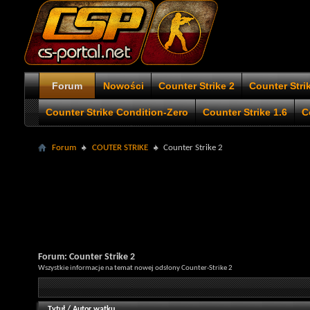
Forum
Nowości
Counter Strike 2
Counter Stri
Counter Strike Condition-Zero
Counter Strike 1.6
C
Forum
COUTER STRIKE
Counter Strike 2
Forum:
Counter Strike 2
Wszystkie informacje na temat nowej odsłony Counter-Strike 2
Tytuł
/
Autor wątku