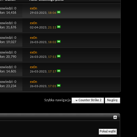
powiedzi:
0
ex0n
łon: 14,416
29-03-2023,
18:06
powiedzi:
0
ex0n
łon: 31,676
02-04-2023,
21:11
powiedzi:
0
ex0n
łon: 19,027
26-03-2023,
18:02
powiedzi:
0
ex0n
łon: 20,790
26-03-2023,
17:51
powiedzi:
0
ex0n
łon: 14,605
26-03-2023,
17:17
powiedzi:
0
ex0n
łon: 23,234
26-03-2023,
17:01
Szybka nawigacja
Counter Strike 2
Na górę