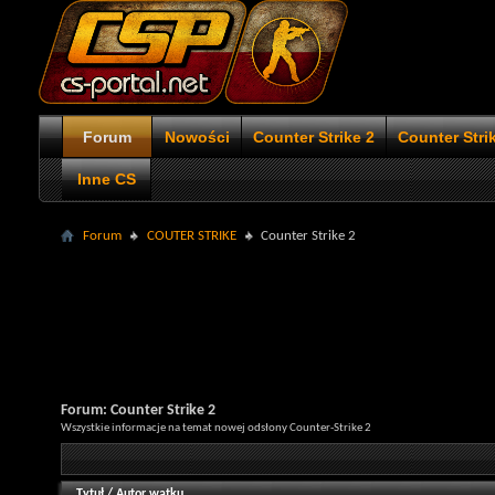
Forum
Nowości
Counter Strike 2
Counter Stri
Inne CS
Forum
COUTER STRIKE
Counter Strike 2
Forum:
Counter Strike 2
Wszystkie informacje na temat nowej odsłony Counter-Strike 2
Tytuł
/
Autor wątku