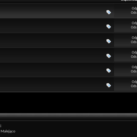
Od
Ods
Od
Ods
Od
Ods
Od
Ods
Od
Ods
Od
Ods
i
Malejąco