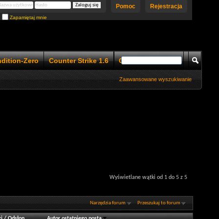
Pomoc
Rejestracja
Zapamiętaj mnie
ndition-Zero
Counter Strike 1.6
Counter Strike 1.5
Zaawansowane wyszukiwanie
Wyświetlane wątki od 1 do 5 z 5
Narzędzia forum
Przeszukaj to forum
i
/
Odsłon
Autor ostatniego posta