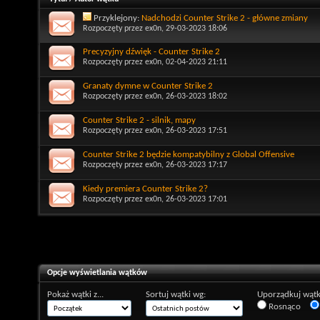
Przyklejony:
Nadchodzi Counter Strike 2 - główne zmiany
Rozpoczęty przez
ex0n
, 29-03-2023 18:06
Precyzyjny dźwięk - Counter Strike 2
Rozpoczęty przez
ex0n
, 02-04-2023 21:11
Granaty dymne w Counter Strike 2
Rozpoczęty przez
ex0n
, 26-03-2023 18:02
Counter Strike 2 - silnik, mapy
Rozpoczęty przez
ex0n
, 26-03-2023 17:51
Counter Strike 2 będzie kompatybilny z Global Offensive
Rozpoczęty przez
ex0n
, 26-03-2023 17:17
Kiedy premiera Counter Strike 2?
Rozpoczęty przez
ex0n
, 26-03-2023 17:01
Opcje wyświetlania wątków
Pokaż wątki z...
Sortuj wątki wg:
Uporządkuj wątk
Rosnąco