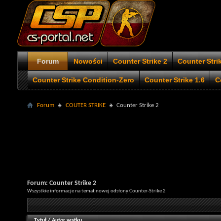
Forum
Nowości
Counter Strike 2
Counter Stri
Counter Strike Condition-Zero
Counter Strike 1.6
C
Forum
COUTER STRIKE
Counter Strike 2
Forum:
Counter Strike 2
Wszystkie informacje na temat nowej odsłony Counter-Strike 2
Tytuł
/
Autor wątku