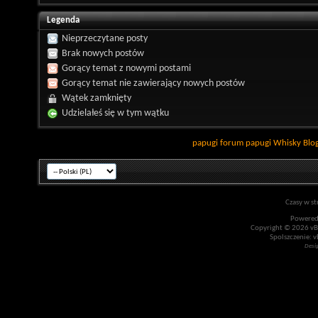
Legenda
Nieprzeczytane posty
Brak nowych postów
Gorący temat z nowymi postami
Gorący temat nie zawierający nowych postów
Wątek zamknięty
Udzielałeś się w tym wątku
papugi
forum papugi
Whisky
Blo
Czasy w st
Powered
Copyright © 2026 vBul
Spolszczenie: v
Desi