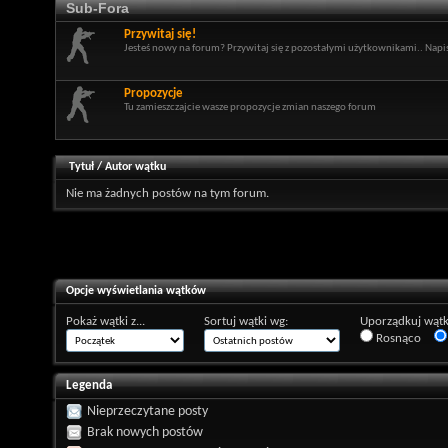
Sub-Fora
Przywitaj się!
Jesteś nowy na forum? Przywitaj się z pozostałymi użytkownikami.. Napisz
Propozycje
Tu zamieszczajcie wasze propozycje zmian naszego forum
Tytuł
/
Autor wątku
Nie ma żadnych postów na tym forum.
Opcje wyświetlania wątków
Pokaż wątki z...
Sortuj wątki wg:
Uporządkuj wątk
Rosnąco
Legenda
Nieprzeczytane posty
Brak nowych postów