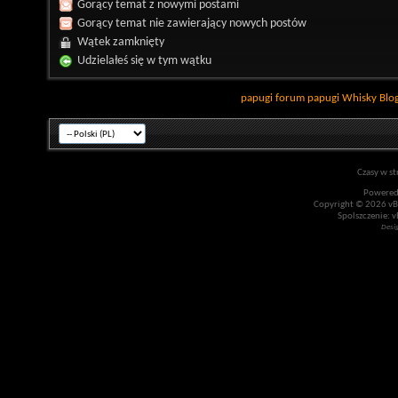
Gorący temat z nowymi postami
Gorący temat nie zawierający nowych postów
Wątek zamknięty
Udzielałeś się w tym wątku
papugi
forum papugi
Whisky
Blo
Czasy w st
Powered
Copyright © 2026 vBul
Spolszczenie: v
Desi