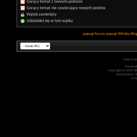
Gorący temat z nowymi postami
Gorący temat nie zawierający nowych postów
Wątek zamknięty
Udzielałeś się w tym wątku
papugi
forum papugi
Whisky
Blo
Czasy w st
Powered
Copyright © 2026 vBul
Spolszczenie: v
Desi