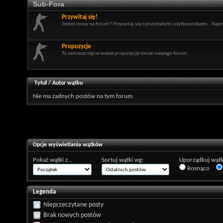
Sub-Fora
Przywitaj się!
Jesteś nowy na forum? Przywitaj się z pozostałymi użytkownikami.. Napisz
Propozycje
Tu zamieszczajcie wasze propozycje zmian naszego forum
Tytuł
/
Autor wątku
Nie ma żadnych postów na tym forum.
Opcje wyświetlania wątków
Pokaż wątki z...
Sortuj wątki wg:
Uporządkuj wątk
Rosnąco
Legenda
Nieprzeczytane posty
Brak nowych postów