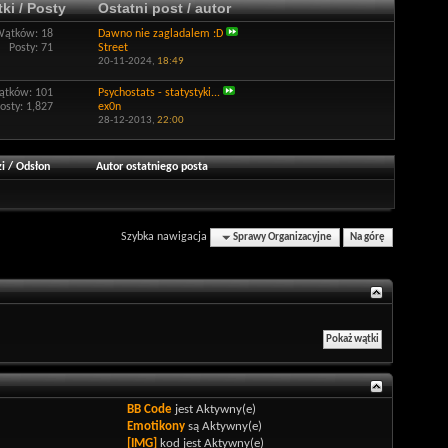
ki / Posty
Ostatni post / autor
Wątków: 18
Dawno nie zagladalem :D
Posty: 71
Street
20-11-2024,
18:49
tków: 101
Psychostats - statystyki...
osty: 1,827
ex0n
28-12-2013,
22:00
i
/
Odsłon
Autor ostatniego posta
Szybka nawigacja
Sprawy Organizacyjne
Na górę
BB Code
jest
Aktywny(e)
Emotikony
są
Aktywny(e)
[IMG]
kod jest
Aktywny(e)