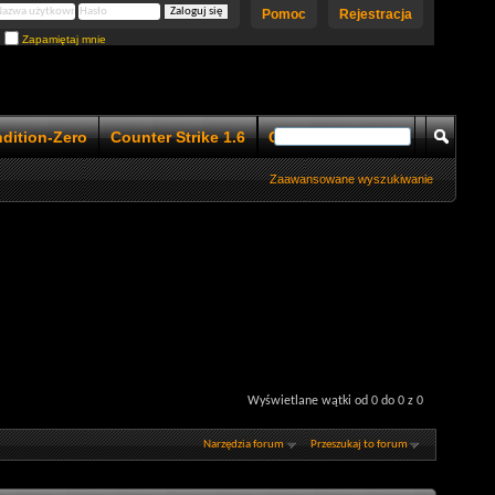
Pomoc
Rejestracja
Zapamiętaj mnie
ndition-Zero
Counter Strike 1.6
Counter Strike 1.5
Zaawansowane wyszukiwanie
Wyświetlane wątki od 0 do 0 z 0
Narzędzia forum
Przeszukaj to forum