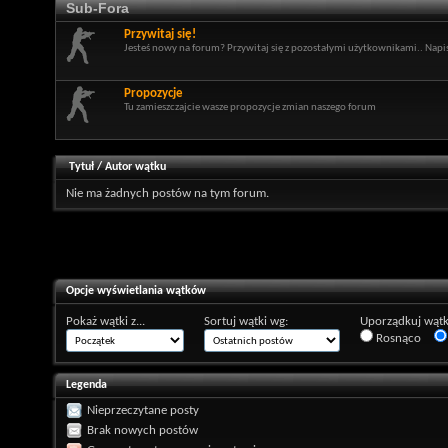
Sub-Fora
Przywitaj się!
Jesteś nowy na forum? Przywitaj się z pozostałymi użytkownikami.. Napisz
Propozycje
Tu zamieszczajcie wasze propozycje zmian naszego forum
Tytuł
/
Autor wątku
Nie ma żadnych postów na tym forum.
Opcje wyświetlania wątków
Pokaż wątki z...
Sortuj wątki wg:
Uporządkuj wątk
Rosnąco
Legenda
Nieprzeczytane posty
Brak nowych postów