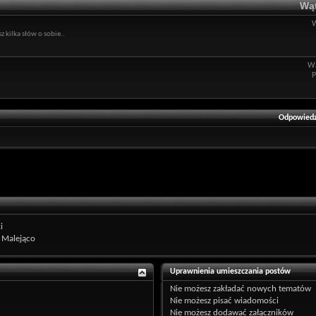
Wąt
 kilka słów o sobie..
Wą
P
Odpowiedz
i
Malejąco
Uprawnienia umieszczania postów
Nie możesz
zakładać nowych tematów
Nie możesz
pisać wiadomości
Nie możesz
dodawać załączników