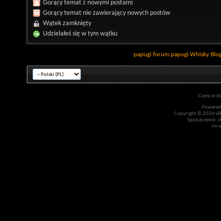
Gorący temat z nowymi postami
Gorący temat nie zawierający nowych postów
Wątek zamknięty
Udzielałeś się w tym wątku
papugi
forum papugi
Whisky
Blo
Czasy w st
Powered
Copyright © 2026 vBul
Spolszczenie: v
Desi