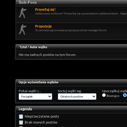
Sub-Fora
Przywitaj się!
Jesteś nowy na forum? Przywitaj się z pozostałymi użytkownikami.. Napisz
Propozycje
Tu zamieszczajcie wasze propozycje zmian naszego forum
Tytuł
/
Autor wątku
Nie ma żadnych postów na tym forum.
Opcje wyświetlania wątków
Pokaż wątki z...
Sortuj wątki wg:
Uporządkuj wątk
Rosnąco
Legenda
Nieprzeczytane posty
Brak nowych postów