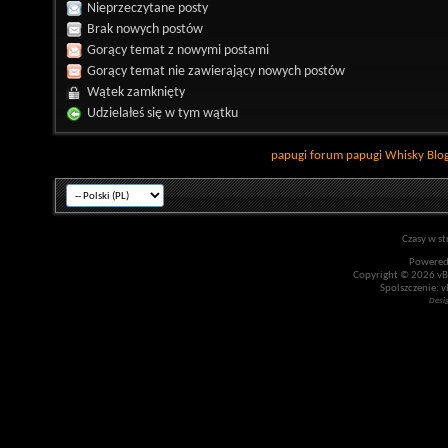
Nieprzeczytane posty
Brak nowych postów
Gorący temat z nowymi postami
Gorący temat nie zawierający nowych postów
Wątek zamknięty
Udzielałeś się w tym wątku
papugi
forum papugi
Whisky
Blo
Czasy w st
Powered
Copyright © 2026 vBul
Spolszczenie: v
Desi