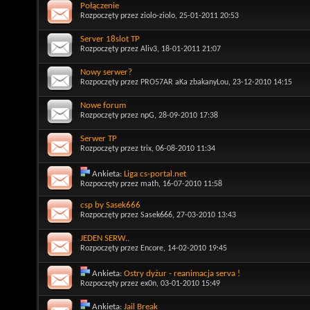
Połączenie
Rozpoczęty przez
ziolo-ziolo
, 25-01-2011 20:53
Server 18slot TP
Rozpoczęty przez
Aliv3
, 18-01-2011 21:07
Nowy serwer?
Rozpoczęty przez
PRO57AR aKa zbakanyLou
, 23-12-2010 14:15
Nowe forum
Rozpoczęty przez
npG
, 28-09-2010 17:38
Serwer TP
Rozpoczęty przez
trix
, 06-08-2010 11:34
Ankieta:
Liga cs-portal.net
Rozpoczęty przez
math
, 16-07-2010 11:58
csp by Sasek666
Rozpoczęty przez
Sasek666
, 27-03-2010 13:43
JEDEN SERW..
Rozpoczęty przez
Encore
, 14-02-2010 19:45
Ankieta:
Ostry dyżur - reanimacja serva !
Rozpoczęty przez
ex0n
, 03-01-2010 15:49
Ankieta:
Jail Break