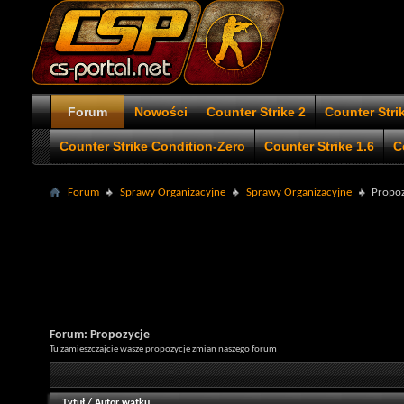
Forum
Nowości
Counter Strike 2
Counter Stri
Counter Strike Condition-Zero
Counter Strike 1.6
C
Forum
Sprawy Organizacyjne
Sprawy Organizacyjne
Propoz
Forum:
Propozycje
Tu zamieszczajcie wasze propozycje zmian naszego forum
Tytuł
/
Autor wątku