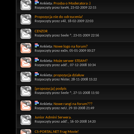
Ankieta:
Prosba o Moderatora :)
Rozpoczęty przez
loreN
, 23-02-2009 22:15
Propozycja nie do odrzucenia!
Rozpoczęty przez
s4il
, 18-02-2009 22:03
CENZOR
Rozpoczęty przez
Seele ^
, 23-01-2009 22:56
Ankieta:
Nowe logo na forum?
Rozpoczęty przez
ex0n
, 05-01-2009 00:27
Ankieta:
Może serwer STEAM?
Rozpoczęty przez
add!.
, 07-12-2008 10:34
Ankieta:
propozycja działuw
Rozpoczęty przez
Nister
, 28-11-2008 15:22
[propozycja] podpis
Rozpoczęty przez
Seele ^
, 27-11-2008 11:50
Ankieta:
Nowe rangi na forum???
Rozpoczęty przez
neU
, 29-10-2008 21:49
Junior Admini Serwera.
Rozpoczęty przez
add!.
, 16-10-2008 14:20
CS-PORTAL.NET Frag Movie!