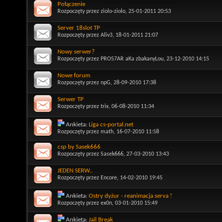
Połączenie
Rozpoczęty przez
ziolo-ziolo
, 25-01-2011 20:53
Server 18slot TP
Rozpoczęty przez
Aliv3
, 18-01-2011 21:07
Nowy serwer?
Rozpoczęty przez
PRO57AR aKa zbakanyLou
, 23-12-2010 14:15
Nowe forum
Rozpoczęty przez
npG
, 28-09-2010 17:38
Serwer TP
Rozpoczęty przez
trix
, 06-08-2010 11:34
Ankieta:
Liga cs-portal.net
Rozpoczęty przez
math
, 16-07-2010 11:58
csp by Sasek666
Rozpoczęty przez
Sasek666
, 27-03-2010 13:43
JEDEN SERW..
Rozpoczęty przez
Encore
, 14-02-2010 19:45
Ankieta:
Ostry dyżur - reanimacja serva !
Rozpoczęty przez
ex0n
, 03-01-2010 15:49
Ankieta:
Jail Break