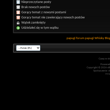
Nieprzeczytane posty
Brak nowych postów
Gorący temat z nowymi postami
Gorący temat nie zawierający nowych postów
Wątek zamknięty
Udzielałeś się w tym wątku
papugi
forum papugi
Whisky
Blo
Czasy w st
Powered
Copyright © 2026 vBul
Spolszczenie: v
Desi