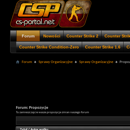
Forum
Nowości
Counter Strike 2
Counter Stri
Counter Strike Condition-Zero
Counter Strike 1.6
C
Forum
Sprawy Organizacyjne
Sprawy Organizacyjne
Propoz
Forum:
Propozycje
Tu zamieszczajcie wasze propozycje zmian naszego forum
Tytuł
/
Autor wątku