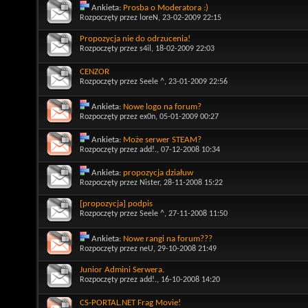
Ankieta:
Prosba o Moderatora :)
Rozpoczęty przez
loreN
, 23-02-2009 22:15
Propozycja nie do odrzucenia!
Rozpoczęty przez
s4il
, 18-02-2009 22:03
CENZOR
Rozpoczęty przez
Seele ^
, 23-01-2009 22:56
Ankieta:
Nowe logo na forum?
Rozpoczęty przez
ex0n
, 05-01-2009 00:27
Ankieta:
Może serwer STEAM?
Rozpoczęty przez
add!.
, 07-12-2008 10:34
Ankieta:
propozycja działuw
Rozpoczęty przez
Nister
, 28-11-2008 15:22
[propozycja] podpis
Rozpoczęty przez
Seele ^
, 27-11-2008 11:50
Ankieta:
Nowe rangi na forum???
Rozpoczęty przez
neU
, 29-10-2008 21:49
Junior Admini Serwera.
Rozpoczęty przez
add!.
, 16-10-2008 14:20
CS-PORTAL.NET Frag Movie!