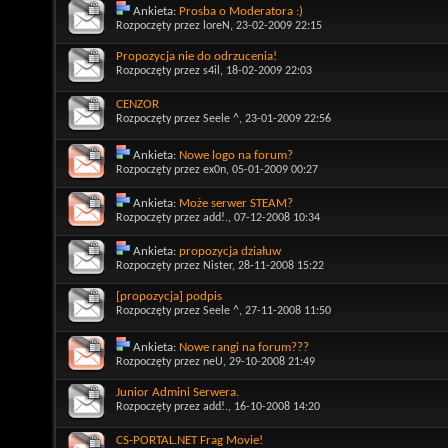
Ankieta:
Prosba o Moderatora :)
Rozpoczęty przez
loreN
, 23-02-2009 22:15
Propozycja nie do odrzucenia!
Rozpoczęty przez
s4il
, 18-02-2009 22:03
CENZOR
Rozpoczęty przez
Seele ^
, 23-01-2009 22:56
Ankieta:
Nowe logo na forum?
Rozpoczęty przez
ex0n
, 05-01-2009 00:27
Ankieta:
Może serwer STEAM?
Rozpoczęty przez
add!.
, 07-12-2008 10:34
Ankieta:
propozycja działuw
Rozpoczęty przez
Nister
, 28-11-2008 15:22
[propozycja] podpis
Rozpoczęty przez
Seele ^
, 27-11-2008 11:50
Ankieta:
Nowe rangi na forum???
Rozpoczęty przez
neU
, 29-10-2008 21:49
Junior Admini Serwera.
Rozpoczęty przez
add!.
, 16-10-2008 14:20
CS-PORTAL.NET Frag Movie!