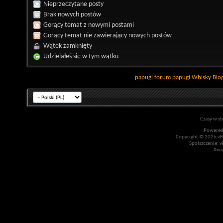
Nieprzeczytane posty
Brak nowych postów
Gorący temat z nowymi postami
Gorący temat nie zawierający nowych postów
Wątek zamknięty
Udzielałeś się w tym wątku
papugi
forum papugi
Whisky
Blo
Czasy w st
Powered
Copyright © 2026 vBul
Spolszczenie: v
Desi