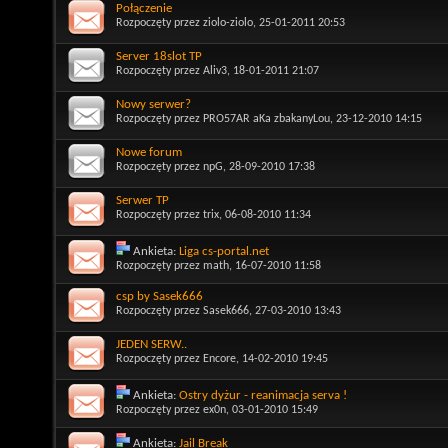
Połączenie
Rozpoczęty przez
ziolo-ziolo
, 25-01-2011 20:53
Server 18slot TP
Rozpoczęty przez
Aliv3
, 18-01-2011 21:07
Nowy serwer?
Rozpoczęty przez
PRO57AR aKa zbakanyLou
, 23-12-2010 14:15
Nowe forum
Rozpoczęty przez
npG
, 28-09-2010 17:38
Serwer TP
Rozpoczęty przez
trix
, 06-08-2010 11:34
Ankieta:
Liga cs-portal.net
Rozpoczęty przez
math
, 16-07-2010 11:58
csp by Sasek666
Rozpoczęty przez
Sasek666
, 27-03-2010 13:43
JEDEN SERW..
Rozpoczęty przez
Encore
, 14-02-2010 19:45
Ankieta:
Ostry dyżur - reanimacja serva !
Rozpoczęty przez
ex0n
, 03-01-2010 15:49
Ankieta:
Jail Break