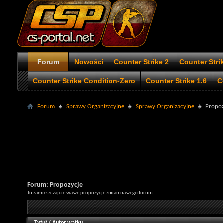
Forum
Nowości
Counter Strike 2
Counter Stri
Counter Strike Condition-Zero
Counter Strike 1.6
C
Forum
Sprawy Organizacyjne
Sprawy Organizacyjne
Propoz
Forum:
Propozycje
Tu zamieszczajcie wasze propozycje zmian naszego forum
Tytuł
/
Autor wątku