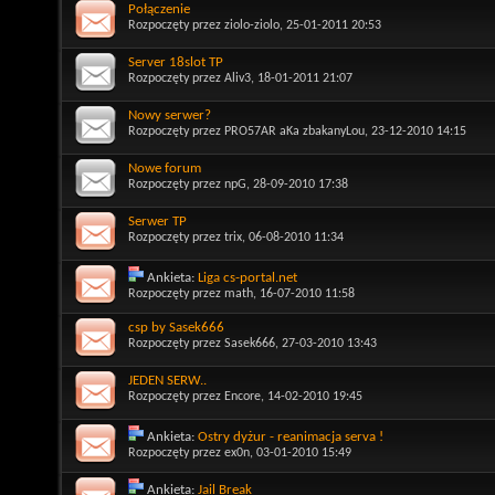
Połączenie
Rozpoczęty przez
ziolo-ziolo
, 25-01-2011 20:53
Server 18slot TP
Rozpoczęty przez
Aliv3
, 18-01-2011 21:07
Nowy serwer?
Rozpoczęty przez
PRO57AR aKa zbakanyLou
, 23-12-2010 14:15
Nowe forum
Rozpoczęty przez
npG
, 28-09-2010 17:38
Serwer TP
Rozpoczęty przez
trix
, 06-08-2010 11:34
Ankieta:
Liga cs-portal.net
Rozpoczęty przez
math
, 16-07-2010 11:58
csp by Sasek666
Rozpoczęty przez
Sasek666
, 27-03-2010 13:43
JEDEN SERW..
Rozpoczęty przez
Encore
, 14-02-2010 19:45
Ankieta:
Ostry dyżur - reanimacja serva !
Rozpoczęty przez
ex0n
, 03-01-2010 15:49
Ankieta:
Jail Break