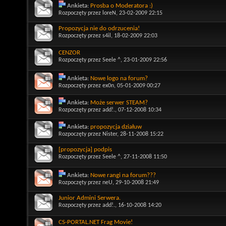
Ankieta:
Prosba o Moderatora :)
Rozpoczęty przez
loreN
, 23-02-2009 22:15
Propozycja nie do odrzucenia!
Rozpoczęty przez
s4il
, 18-02-2009 22:03
CENZOR
Rozpoczęty przez
Seele ^
, 23-01-2009 22:56
Ankieta:
Nowe logo na forum?
Rozpoczęty przez
ex0n
, 05-01-2009 00:27
Ankieta:
Może serwer STEAM?
Rozpoczęty przez
add!.
, 07-12-2008 10:34
Ankieta:
propozycja działuw
Rozpoczęty przez
Nister
, 28-11-2008 15:22
[propozycja] podpis
Rozpoczęty przez
Seele ^
, 27-11-2008 11:50
Ankieta:
Nowe rangi na forum???
Rozpoczęty przez
neU
, 29-10-2008 21:49
Junior Admini Serwera.
Rozpoczęty przez
add!.
, 16-10-2008 14:20
CS-PORTAL.NET Frag Movie!