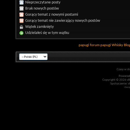
Nieprzeczytane posty
Brak nowych postów
Gorący temat z nowymi postami
Gorący temat nie zawierający nowych postów
Wątek zamknięty
Udzielałeś się w tym wątku
papugi
forum papugi
Whisky
Blo
Czasy w st
Powered
Copyright © 2026 vBul
Spolszczenie: v
Desi