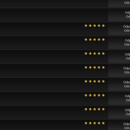
Ods
Od
Od
Odp
Ods
Od
Ods
Od
Od
Odp
Ods
Odp
Ods
Od
Od
Od
Od
Odp
Ods