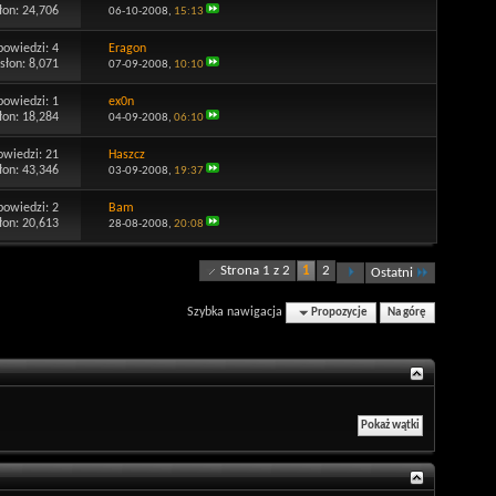
łon: 24,706
06-10-2008,
15:13
powiedzi:
4
Eragon
słon: 8,071
07-09-2008,
10:10
powiedzi:
1
ex0n
łon: 18,284
04-09-2008,
06:10
owiedzi:
21
Haszcz
łon: 43,346
03-09-2008,
19:37
powiedzi:
2
Bam
łon: 20,613
28-08-2008,
20:08
Strona 1 z 2
1
2
Ostatni
Szybka nawigacja
Propozycje
Na górę