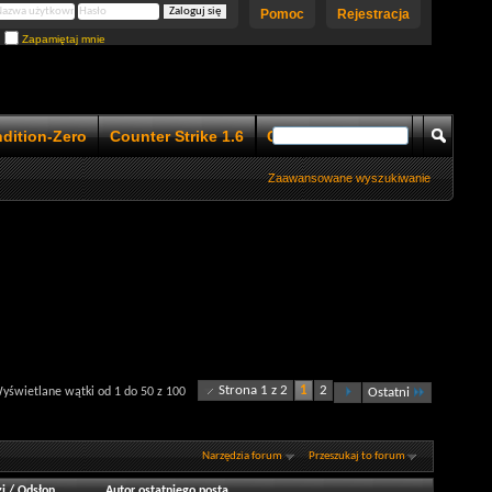
Pomoc
Rejestracja
Zapamiętaj mnie
ndition-Zero
Counter Strike 1.6
Counter Strike 1.5
Zaawansowane wyszukiwanie
Strona 1 z 2
1
2
yświetlane wątki od 1 do 50 z 100
Ostatni
Narzędzia forum
Przeszukaj to forum
i
/
Odsłon
Autor ostatniego posta