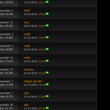
łon: 22,810
15-01-2010,
18:11
powiedzi:
0
WW^
słon: 8,036
02-01-2010,
20:10
owiedzi:
31
Seq
łon: 18,335
28-07-2010,
16:02
powiedzi:
2
norbi
łon: 20,481
01-01-2010,
19:09
powiedzi:
3
norbi
słon: 8,809
01-01-2010,
19:10
owiedzi:
15
norbi
łon: 17,633
01-01-2010,
19:08
owiedzi:
47
Mariosz
łon: 20,584
02-05-2010,
10:36
powiedzi:
7
MyguS aka tbC*
słon: 9,398
01-12-2009,
18:18
powiedzi:
7
npG
słon: 8,970
25-10-2010,
17:08
owiedzi:
30
diLL
łon: 21,751
11-11-2009,
01:30