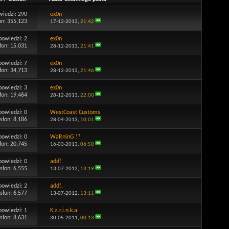
wiedzi:
290
ex0n
on: 355,123
17-12-2013,
21:42
powiedzi:
2
ex0n
łon: 15,031
28-12-2013,
21:41
powiedzi:
7
ex0n
łon: 34,713
28-12-2013,
21:46
powiedzi:
3
ex0n
łon: 19,464
28-12-2013,
22:00
powiedzi:
0
WestCoast Customs
słon: 8,186
28-04-2013,
10:01
powiedzi:
0
WaRninG !?
łon: 20,745
16-03-2013,
06:50
powiedzi:
0
add!.
słon: 6,555
13-07-2012,
13:19
powiedzi:
2
add!.
słon: 6,577
13-07-2012,
13:11
powiedzi:
1
K.a.r.i.n.k.a
słon: 8,631
30-05-2011,
00:13