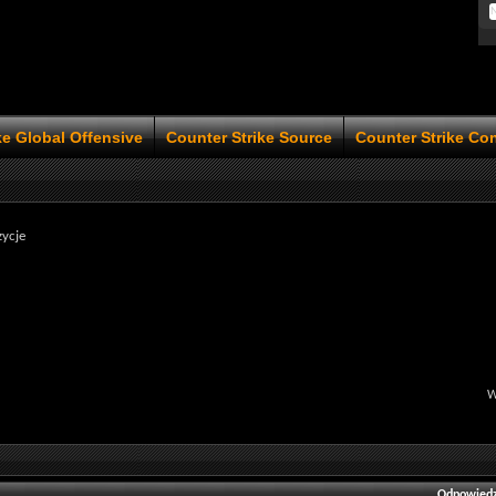
ke Global Offensive
Counter Strike Source
Counter Strike Co
ycje
W
Odpowiedz