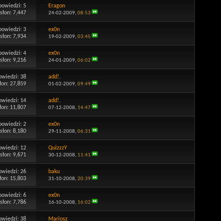
powiedzi:
5
Eragon
słon: 7,447
24-02-2009,
08:53
powiedzi:
3
ex0n
słon: 7,934
19-02-2009,
03:45
powiedzi:
4
ex0n
słon: 9,216
24-01-2009,
06:02
owiedzi:
38
add!.
łon: 27,859
01-02-2009,
09:49
owiedzi:
14
add!.
łon: 11,807
07-12-2008,
14:47
powiedzi:
2
ex0n
słon: 8,180
29-11-2008,
06:31
owiedzi:
12
QuizzzY
słon: 9,671
30-12-2008,
11:41
owiedzi:
26
baku
łon: 15,803
31-10-2008,
20:39
powiedzi:
6
ex0n
słon: 7,786
16-10-2008,
16:02
owiedzi:
38
Mariosz