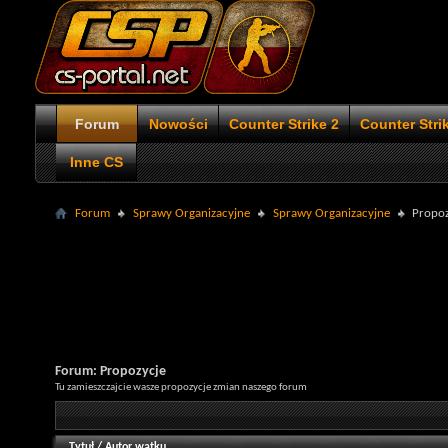
Forum
Nowości
Counter Strike 2
Counter Stri
Inne CS
Forum
Sprawy Organizacyjne
Sprawy Organizacyjne
Propoz
Forum:
Propozycje
Tu zamieszczajcie wasze propozycje zmian naszego forum
Tytuł
/
Autor wątku