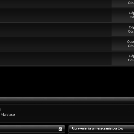
Ods
Od
Od
Od
Ods
Odp
Ods
Od
Ods
i
Malejąco
Uprawnienia umieszczania postów