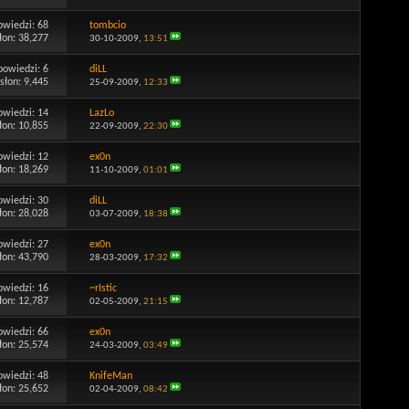
owiedzi:
68
tombcio
łon: 38,277
30-10-2009,
13:51
powiedzi:
6
diLL
słon: 9,445
25-09-2009,
12:33
owiedzi:
14
LazLo
łon: 10,855
22-09-2009,
22:30
owiedzi:
12
ex0n
łon: 18,269
11-10-2009,
01:01
owiedzi:
30
diLL
łon: 28,028
03-07-2009,
18:38
owiedzi:
27
ex0n
łon: 43,790
28-03-2009,
17:32
owiedzi:
16
~rIstic
łon: 12,787
02-05-2009,
21:15
owiedzi:
66
ex0n
łon: 25,574
24-03-2009,
03:49
owiedzi:
48
KnifeMan
łon: 25,652
02-04-2009,
08:42