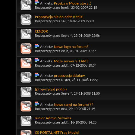
Ankieta:
Prosba o Moderatora :)
Rozpoczęty przez
loreN
, 23-02-2009 22:15
Propozycja nie do odrzucenia!
Rozpoczęty przez
s4il
, 18-02-2009 22:03
CENZOR
Rozpoczęty przez
Seele ^
, 23-01-2009 22:56
Ankieta:
Nowe logo na forum?
Rozpoczęty przez
ex0n
, 05-01-2009 00:27
Ankieta:
Może serwer STEAM?
Rozpoczęty przez
add!.
, 07-12-2008 10:34
Ankieta:
propozycja działuw
Rozpoczęty przez
Nister
, 28-11-2008 15:22
[propozycja] podpis
Rozpoczęty przez
Seele ^
, 27-11-2008 11:50
Ankieta:
Nowe rangi na forum???
Rozpoczęty przez
neU
, 29-10-2008 21:49
Junior Admini Serwera.
Rozpoczęty przez
add!.
, 16-10-2008 14:20
CS-PORTAL.NET Frag Movie!