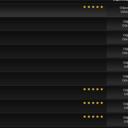
Odpo
Odsł
Od
Ods
Od
Ods
Od
Ods
Od
Od
Od
Ods
Od
Od
Od
Od
Od
Od