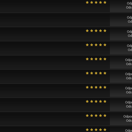
Od
Ods
Od
Od
Od
Od
Od
Od
Odp
Ods
Odp
Ods
Odp
Ods
Odp
Ods
Odpo
Ods
Odp