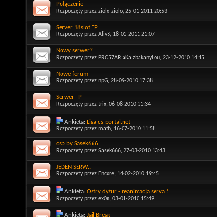
Połączenie
Rozpoczęty przez
ziolo-ziolo
, 25-01-2011 20:53
Server 18slot TP
Rozpoczęty przez
Aliv3
, 18-01-2011 21:07
Nowy serwer?
Rozpoczęty przez
PRO57AR aKa zbakanyLou
, 23-12-2010 14:15
Nowe forum
Rozpoczęty przez
npG
, 28-09-2010 17:38
Serwer TP
Rozpoczęty przez
trix
, 06-08-2010 11:34
Ankieta:
Liga cs-portal.net
Rozpoczęty przez
math
, 16-07-2010 11:58
csp by Sasek666
Rozpoczęty przez
Sasek666
, 27-03-2010 13:43
JEDEN SERW..
Rozpoczęty przez
Encore
, 14-02-2010 19:45
Ankieta:
Ostry dyżur - reanimacja serva !
Rozpoczęty przez
ex0n
, 03-01-2010 15:49
Ankieta:
Jail Break