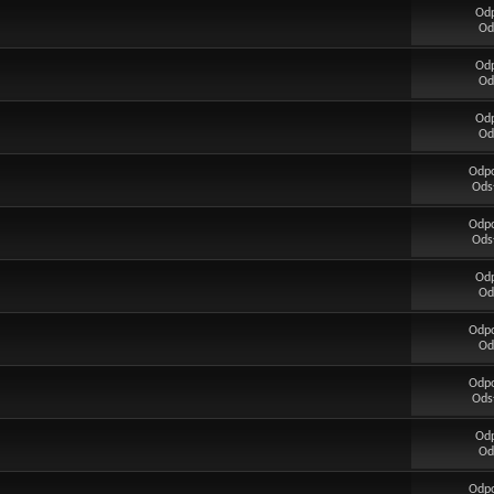
Od
Od
Od
Od
Od
Od
Odp
Ods
Odp
Ods
Od
Od
Odp
Od
Odp
Ods
Od
Od
Odp