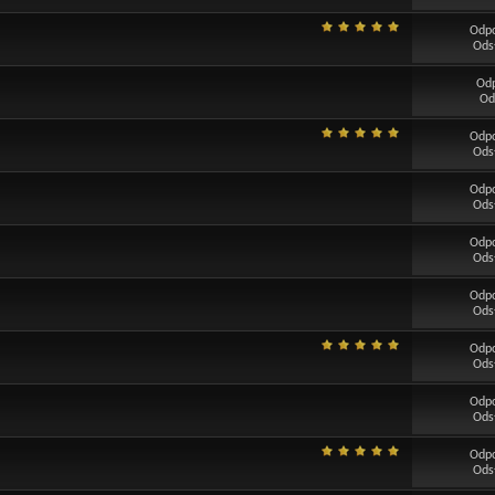
Odp
Ods
Od
Od
Odp
Ods
Odp
Ods
Odp
Ods
Odp
Ods
Odp
Ods
Odp
Ods
Odp
Ods