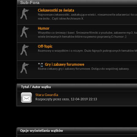
Sub-Fora
Ciekawostki ze świata
Najnowsze ciekawostki, zaskakujące wieści, niesamowite zdarzenia i to c
nie śniło.. Czyli istne Archiwum X.
Humor
Wszystko co śmieszy i bawi. Śmieszne filmiki z youtube, zabawne mp3, ka
wiele śmiesznych tematów które na pewno poprawią Ci humor ;)
Off-Topic
Rozmowy o wszystkim i o niczym. Dużo fajnych pokręconych tematów kt
Gry i zabawy forumowe
Różne ciekawy gry i zabawy forumowe. Dołącz do wspólnej zabawy.
Tytuł
/
Autor wątku
Stara Gwardia
Rozpoczęty przez
cezo
, 12-04-2019 22:13
Opcje wyświetlania wątków