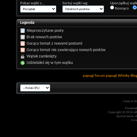
Pokaż wątki z...
Sortuj wątki wg:
Uporządkuj wątk
Rosnąco
Legenda
Nieprzeczytane posty
Brak nowych postów
Gorący temat z nowymi postami
Gorący temat nie zawierający nowych postów
Wątek zamknięty
Udzielałeś się w tym wątku
papugi
forum papugi
Whisky
Blo
Czasy w st
Powered
Copyright © 2026 vBul
Spolszczenie: v
Desi