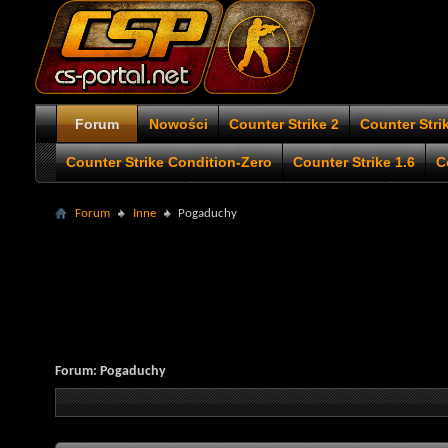
Forum
Nowości
Counter Strike 2
Counter Stri
Counter Strike Condition-Zero
Counter Strike 1.6
C
Forum
Inne
Pogaduchy
Forum:
Pogaduchy