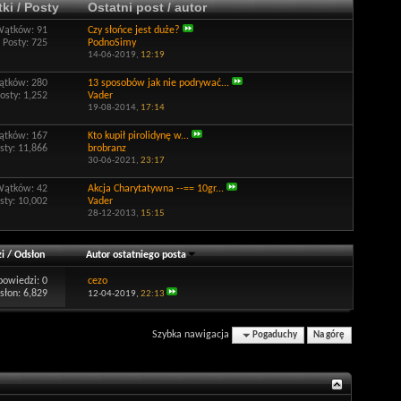
ki / Posty
Ostatni post / autor
Wątków: 91
Czy słońce jest duże?
Posty: 725
PodnoSimy
14-06-2019,
12:19
tków: 280
13 sposobów jak nie podrywać...
osty: 1,252
Vader
19-08-2014,
17:14
tków: 167
Kto kupił pirolidynę w...
sty: 11,866
brobranz
30-06-2021,
23:17
Wątków: 42
Akcja Charytatywna --== 10gr...
sty: 10,002
Vader
28-12-2013,
15:15
i
/
Odsłon
Autor ostatniego posta
powiedzi:
0
cezo
słon: 6,829
12-04-2019,
22:13
Szybka nawigacja
Pogaduchy
Na górę