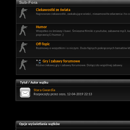
Sub-Fora
Ciekawostki ze świata
Najnowsze ciekawostki, zaskakujące wieści, niesamowite zdarzenia i to co
Humor
Wszystko co śmieszy i bawi. Śmieszne filmiki z youtube, zabawne mp3, 
poprawią Ci humor ;)
Off-Topic
Rozmowy o wszystkim i o niczym. Dużo fajnych pokręconych tematów kt
Gry i zabawy forumowe
Różne ciekawy gry i zabawy forumowe. Dołącz do wspólnej zabawy.
Tytuł
/
Autor wątku
Stara Gwardia
Rozpoczęty przez
cezo
, 12-04-2019 22:13
Opcje wyświetlania wątków