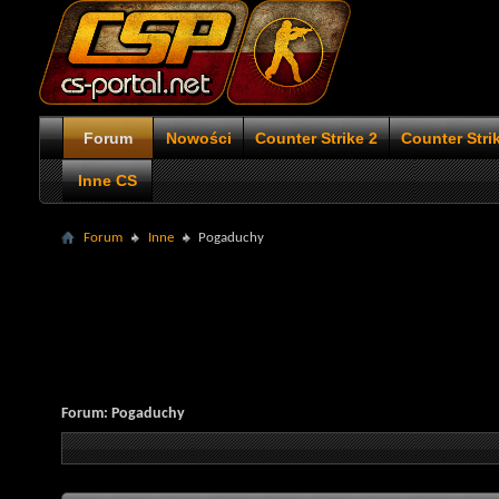
Forum
Nowości
Counter Strike 2
Counter Stri
Inne CS
Forum
Inne
Pogaduchy
Forum:
Pogaduchy