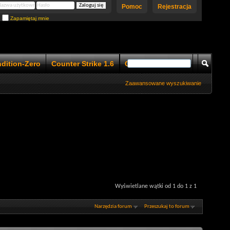
Pomoc
Rejestracja
Zapamiętaj mnie
ndition-Zero
Counter Strike 1.6
Counter Strike 1.5
Zaawansowane wyszukiwanie
Wyświetlane wątki od 1 do 1 z 1
Narzędzia forum
Przeszukaj to forum