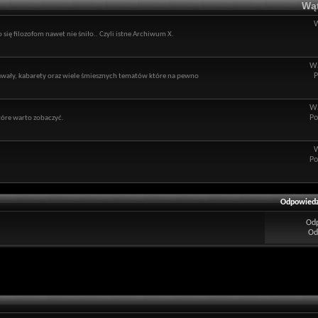
Wąt
 się filozofom nawet nie śniło.. Czyli istne Archiwum X.
Wą
P
kawały, kabarety oraz wiele śmiesznych tematów które na pewno
Wą
Po
óre warto zobaczyć.
Po
Odpowiedz
Od
Od