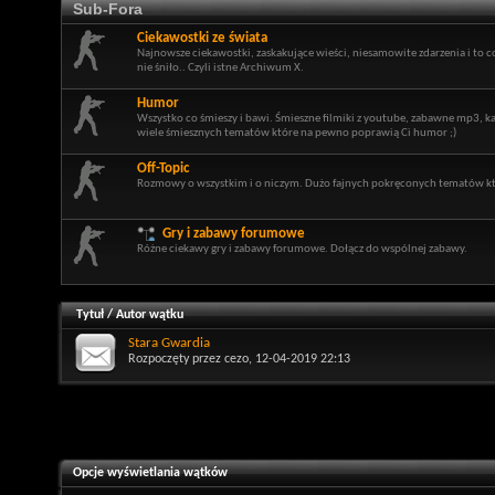
Sub-Fora
Ciekawostki ze świata
Najnowsze ciekawostki, zaskakujące wieści, niesamowite zdarzenia i to c
nie śniło.. Czyli istne Archiwum X.
Humor
Wszystko co śmieszy i bawi. Śmieszne filmiki z youtube, zabawne mp3, ka
wiele śmiesznych tematów które na pewno poprawią Ci humor ;)
Off-Topic
Rozmowy o wszystkim i o niczym. Dużo fajnych pokręconych tematów kt
Gry i zabawy forumowe
Różne ciekawy gry i zabawy forumowe. Dołącz do wspólnej zabawy.
Tytuł
/
Autor wątku
Stara Gwardia
Rozpoczęty przez
cezo
, 12-04-2019 22:13
Opcje wyświetlania wątków