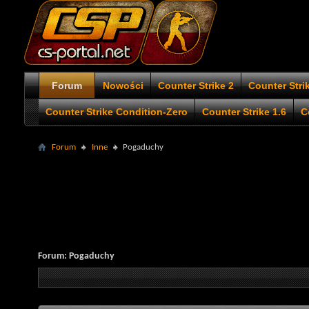
Forum
Nowości
Counter Strike 2
Counter Stri
Counter Strike Condition-Zero
Counter Strike 1.6
C
Forum
Inne
Pogaduchy
Forum:
Pogaduchy