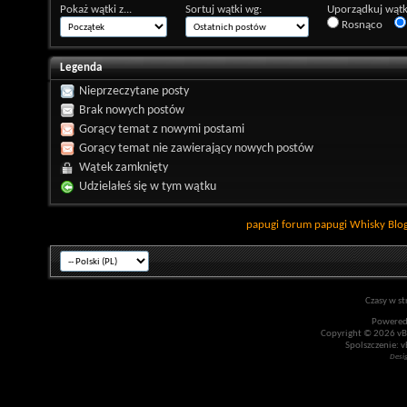
Pokaż wątki z...
Sortuj wątki wg:
Uporządkuj wątk
Rosnąco
Legenda
Nieprzeczytane posty
Brak nowych postów
Gorący temat z nowymi postami
Gorący temat nie zawierający nowych postów
Wątek zamknięty
Udzielałeś się w tym wątku
papugi
forum papugi
Whisky
Blo
Czasy w st
Powered
Copyright © 2026 vBul
Spolszczenie: v
Desi