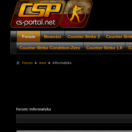
Forum
Nowości
Counter Strike 2
Counter Stri
Counter Strike Condition-Zero
Counter Strike 1.6
C
Forum
Inne
Informatyka
Forum:
Informatyka