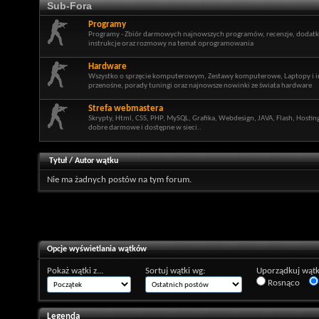
Sub-Fora
Programy
Programy - Zbiór darmowych najnowszych programów, recenzje, dodatki,
instrukcje oraz rozmowy na temat oprogramowania
Hardware
Wszystko o sprzęcie komputerowym, Zestawy komputerowe, Laptopy i i
przenośne, porady tuningi oraz najnowsze nowinki ze świata hardware
Strefa webmastera
Skrypty, Html, CSS, PHP, MySQL, Grafika, Webdesign, JAVA, Flash, Hosti
dobre darmowe i dostępne w sieci..
Tytuł
/
Autor wątku
Nie ma żadnych postów na tym forum.
Opcje wyświetlania wątków
Pokaż wątki z...
Sortuj wątki wg:
Uporządkuj wątk
Rosnąco
Legenda