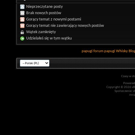
Nieprzeczytane posty
Brak nowych postów
Gorący temat z nowymi postami
Gorący temat nie zawierający nowych postów
Wątek zamknięty
Udzielałeś się w tym wątku
papugi
forum papugi
Whisky
Blo
Czasy w st
Powered
Copyright © 2026 vBul
Spolszczenie: v
Desi