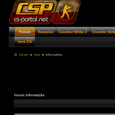
Forum
Nowości
Counter Strike 2
Counter Stri
Inne CS
Forum
Inne
Informatyka
Forum:
Informatyka