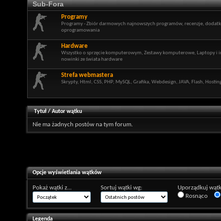
Sub-Fora
Programy
Programy - Zbiór darmowych najnowszych programów, recenzje, dodatki,
oprogramowania
Hardware
Wszystko o sprzęcie komputerowym, Zestawy komputerowe, Laptopy i in
nowinki ze świata hardware
Strefa webmastera
Skrypty, Html, CSS, PHP, MySQL, Grafika, Webdesign, JAVA, Flash, Hosti
Tytuł
/
Autor wątku
Nie ma żadnych postów na tym forum.
Opcje wyświetlania wątków
Pokaż wątki z...
Sortuj wątki wg:
Uporządkuj wątk
Rosnąco
Legenda