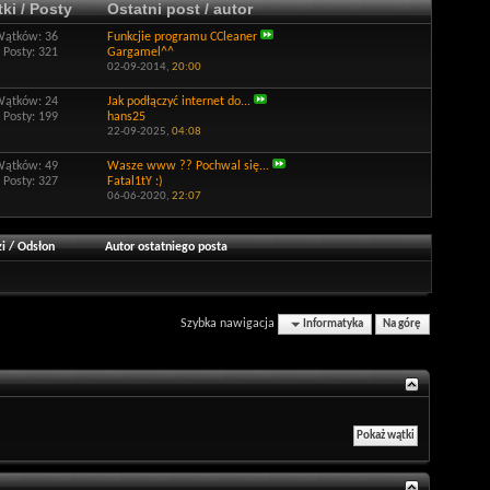
ki / Posty
Ostatni post / autor
Wątków: 36
Funkcjie programu CCleaner
Posty: 321
Gargamel^^
02-09-2014,
20:00
Wątków: 24
Jak podłączyć internet do...
Posty: 199
hans25
22-09-2025,
04:08
Wątków: 49
Wasze www ?? Pochwal się...
Posty: 327
Fatal1tY :)
06-06-2020,
22:07
i
/
Odsłon
Autor ostatniego posta
Szybka nawigacja
Informatyka
Na górę