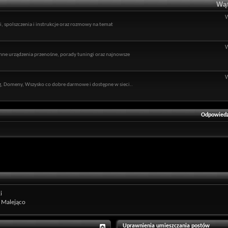
Wąt
 spolszczenia i instrukcje oraz rozmowy na temat
ne urządzenia przenośne, porady tuningi oraz najnowsze
ng, Domeny, Wszysko co dobre darmowe i dostępne w sieci..
Odpowiedz
i
Malejąco
Uprawnienia umieszczania postów