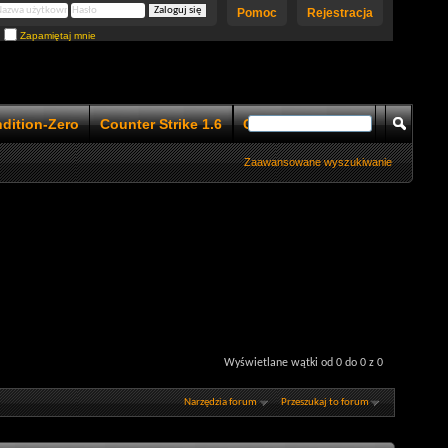
Pomoc
Rejestracja
Zapamiętaj mnie
ndition-Zero
Counter Strike 1.6
Counter Strike 1.5
Zaawansowane wyszukiwanie
Wyświetlane wątki od 0 do 0 z 0
Narzędzia forum
Przeszukaj to forum