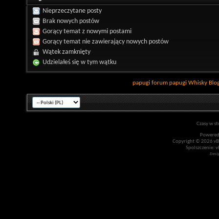
Nieprzeczytane posty
Brak nowych postów
Gorący temat z nowymi postami
Gorący temat nie zawierający nowych postów
Wątek zamknięty
Udzielałeś się w tym wątku
papugi
forum papugi
Whisky
Blo
Czasy w st
Powered
Copyright © 2026 vBul
Spolszczenie: v
Desi