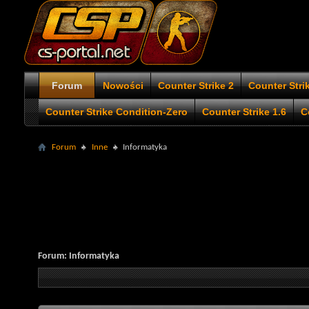
Forum
Nowości
Counter Strike 2
Counter Stri
Counter Strike Condition-Zero
Counter Strike 1.6
C
Forum
Inne
Informatyka
Forum:
Informatyka