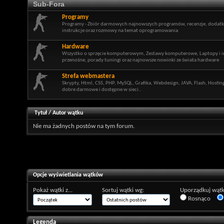
Sub-Fora
Programy
Programy - Zbiór darmowych najnowszych programów, recenzje, dodatki,
instrukcje oraz rozmowy na temat oprogramowania
Hardware
Wszystko o sprzęcie komputerowym, Zestawy komputerowe, Laptopy i i
przenośne, porady tuningi oraz najnowsze nowinki ze świata hardware
Strefa webmastera
Skrypty, Html, CSS, PHP, MySQL, Grafika, Webdesign, JAVA, Flash, Hosti
dobre darmowe i dostępne w sieci..
Tytuł
/
Autor wątku
Nie ma żadnych postów na tym forum.
Opcje wyświetlania wątków
Pokaż wątki z...
Sortuj wątki wg:
Uporządkuj wątk
Rosnąco
Legenda