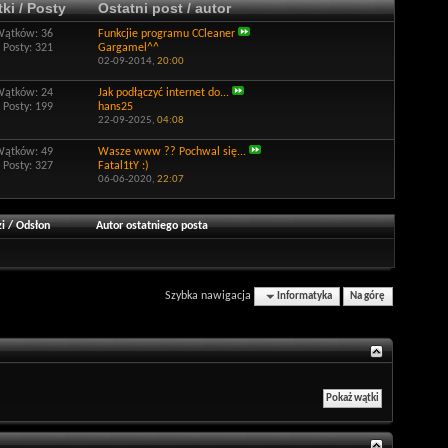
ki / Posty
Ostatni post / autor
Wątków: 36
Funkcjie programu CCleaner
Posty: 321
Gargamel^^
02-09-2014,
20:00
Wątków: 24
Jak podłączyć internet do...
Posty: 199
hans25
22-09-2025,
04:08
Wątków: 49
Wasze www ?? Pochwal się...
Posty: 327
Fatal1tY :)
06-06-2020,
22:07
i
/
Odsłon
Autor ostatniego posta
Szybka nawigacja
Informatyka
Na górę