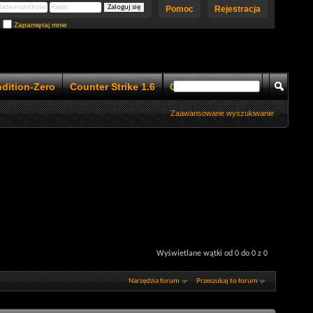
Pomoc
Rejestracja
Zapamiętaj mnie
ndition-Zero
Counter Strike 1.6
Counter Strike 1.5
Zaawansowane wyszukiwanie
Wyświetlane wątki od 0 do 0 z 0
Narzędzia forum
Przeszukaj to forum