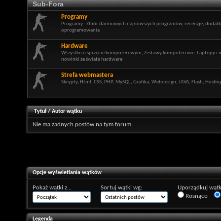
Sub-Fora
Programy
Programy - Zbiór darmowych najnowszych programów, recenzje, dodatki,
oprogramowania
Hardware
Wszystko o sprzęcie komputerowym, Zestawy komputerowe, Laptopy i in
nowinki ze świata hardware
Strefa webmastera
Skrypty, Html, CSS, PHP, MySQL, Grafika, Webdesign, JAVA, Flash, Hosti
Tytuł
/
Autor wątku
Nie ma żadnych postów na tym forum.
Opcje wyświetlania wątków
Pokaż wątki z...
Sortuj wątki wg:
Uporządkuj wątk
Rosnąco
Legenda