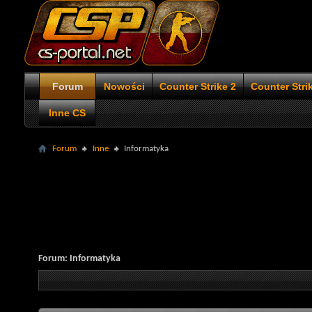
Forum
Nowości
Counter Strike 2
Counter Stri
Inne CS
Forum
Inne
Informatyka
Forum:
Informatyka