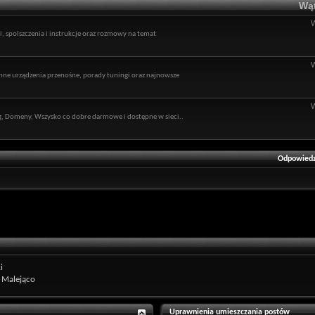
Wąt
 spolszczenia i instrukcje oraz rozmowy na temat
ne urządzenia przenośne, porady tuningi oraz najnowsze
ng, Domeny, Wszysko co dobre darmowe i dostępne w sieci..
Odpowiedz
i
Malejąco
Uprawnienia umieszczania postów