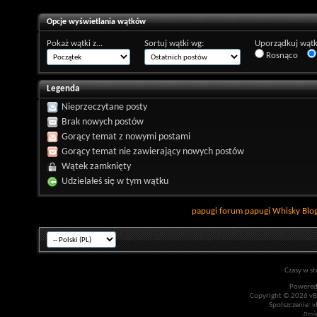
Opcje wyświetlania wątków
Pokaż wątki z...
Sortuj wątki wg:
Uporządkuj wątk
Rosnąco
Legenda
Nieprzeczytane posty
Brak nowych postów
Gorący temat z nowymi postami
Gorący temat nie zawierający nowych postów
Wątek zamknięty
Udzielałeś się w tym wątku
papugi
forum papugi
Whisky
Blo
Czasy w st
Powered
Copyright © 2026 vBul
Spolszczenie: v
Desi