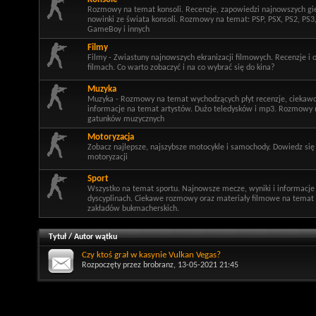
Rozmowy na temat konsoli. Recenzje, zapowiedzi najnowszych gi
nowinki ze świata konsoli. Rozmowy na temat: PSP, PSX, PS2, PS3
GameBoy i innych
Filmy
Filmy - Zwiastuny najnowszych ekranizacji filmowych. Recenzje i 
filmach. Co warto zobaczyć i na co wybrać się do kina?
Muzyka
Muzyka - Rozmowy na temat wychodzących płyt recenzje, ciekawo
informacje na temat artystów. Dużo teledysków i mp3. Rozmowy 
gatunków muzycznych
Motoryzacja
Zobacz najlepsze, najszybsze motocykle i samochody. Dowiedz się
motoryzacji
Sport
Wszystko na temat sportu. Najnowsze mecze, wyniki i informacje
dyscyplinach. Ciekawe rozmowy oraz materiały filmowe na temat 
zakładów bukmacherskich.
Tytuł
/
Autor wątku
Czy ktoś grał w kasynie Vulkan Vegas?
Rozpoczęty przez
brobranz
, 13-05-2021 21:45