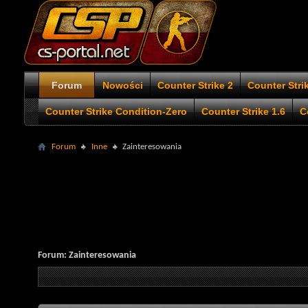
Forum
Nowości
Counter Strike 2
Counter Stri
Counter Strike Condition-Zero
Counter Strike 1.6
C
Forum
Inne
Zainteresowania
Forum:
Zainteresowania