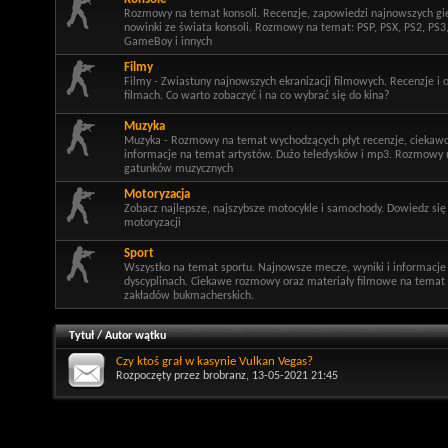
Rozmowy na temat konsoli. Recenzje, zapowiedzi najnowszych gi
nowinki ze świata konsoli. Rozmowy na temat: PSP, PSX, PS2, PS3
GameBoy i innych
Filmy
Filmy - Zwiastuny najnowszych ekranizacji filmowych. Recenzje i 
filmach. Co warto zobaczyć i na co wybrać się do kina?
Muzyka
Muzyka - Rozmowy na temat wychodzących płyt recenzje, ciekawo
informacje na temat artystów. Dużo teledysków i mp3. Rozmowy 
gatunków muzycznych
Motoryzacja
Zobacz najlepsze, najszybsze motocykle i samochody. Dowiedz się
motoryzacji
Sport
Wszystko na temat sportu. Najnowsze mecze, wyniki i informacje
dyscyplinach. Ciekawe rozmowy oraz materiały filmowe na temat 
zakładów bukmacherskich.
Tytuł
/
Autor wątku
Czy ktoś grał w kasynie Vulkan Vegas?
Rozpoczęty przez
brobranz
, 13-05-2021 21:45