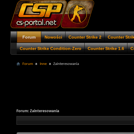
Forum
Nowości
Counter Strike 2
Counter Stri
Counter Strike Condition-Zero
Counter Strike 1.6
C
Forum
Inne
Zainteresowania
Forum:
Zainteresowania