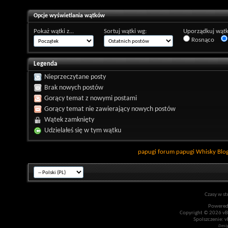
Opcje wyświetlania wątków
Pokaż wątki z...
Sortuj wątki wg:
Uporządkuj wątk
Rosnąco
Legenda
Nieprzeczytane posty
Brak nowych postów
Gorący temat z nowymi postami
Gorący temat nie zawierający nowych postów
Wątek zamknięty
Udzielałeś się w tym wątku
papugi
forum papugi
Whisky
Blo
Czasy w st
Powered
Copyright © 2026 vBul
Spolszczenie: v
Desi