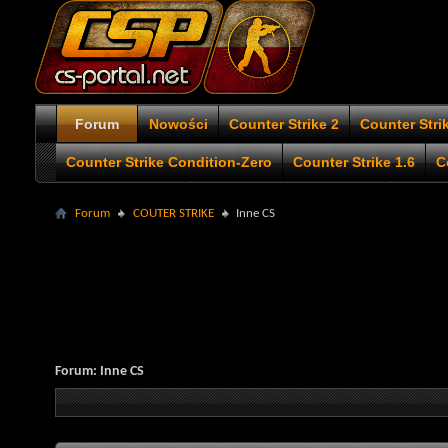
Forum
Nowości
Counter Strike 2
Counter Stri
Counter Strike Condition-Zero
Counter Strike 1.6
C
Forum
COUTER STRIKE
Inne CS
Forum:
Inne CS