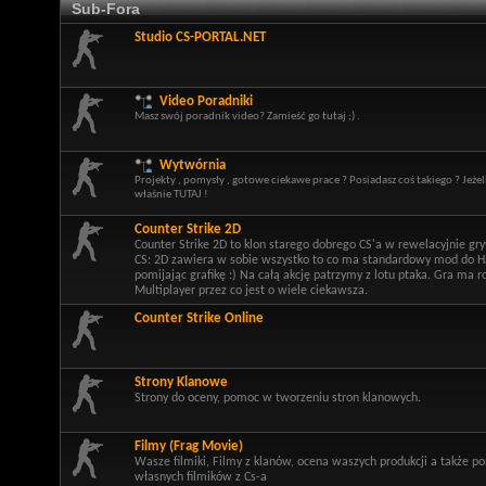
Sub-Fora
Studio CS-PORTAL.NET
Video Poradniki
Masz swój poradnik video? Zamieść go tutaj ;) .
Wytwórnia
Projekty , pomysły , gotowe ciekawe prace ? Posiadasz coś takiego ? Jeżel
właśnie TUTAJ !
Counter Strike 2D
Counter Strike 2D to klon starego dobrego CS'a w rewelacyjnie gr
CS: 2D zawiera w sobie wszystko to co ma standardowy mod do Hal
pomijając grafikę :) Na całą akcję patrzymy z lotu ptaka. Gra ma 
Multiplayer przez co jest o wiele ciekawsza.
Counter Strike Online
Strony Klanowe
Strony do oceny, pomoc w tworzeniu stron klanowych.
Filmy (Frag Movie)
Wasze filmiki, Filmy z klanów, ocena waszych produkcji a także 
własnych filmików z Cs-a