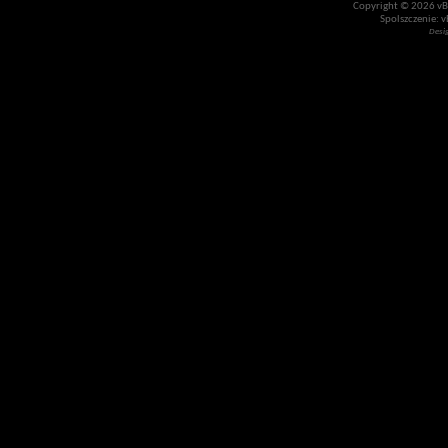
Copyright © 2026 vBul
Spolszczenie: v
Desi