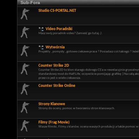
Sub-Fora
Studio CS-PORTAL.NET
Video Poradniki
Masz swój poradnik video? Zamieść go tutaj ;) .
Wytwórnia
Projekty , pomysły , gotowe ciekawe prace ? Posiadasz coś takiego ? Jeżel
Counter Strike 2D
Counter Strike 2D to klon starego dobrego CS'a w rewelacyjnie grywalny
standardowy mod do Half Life, oczywiście pomijając grafikę :) Na całą a
przez co jest o wiele ciekawsza.
Counter Strike Online
Strony Klanowe
Strony do oceny, pomoc w tworzeniu stron klanowych.
Filmy (Frag Movie)
Wasze filmiki, Filmy z klanów, ocena waszych produkcji a także pomoc w