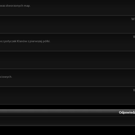
z was stworzonych map.
Wą
e z potyczek Klanów z pierwszej półki.
eciowych.
Odpowiedz