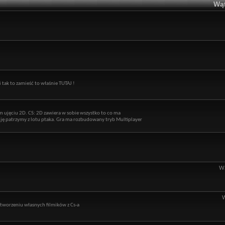
Wąt
i tak to zamieść to właśnie TUTAJ !
m ujęciu 2D. CS: 2D zawiera w sobie wszystko to co ma
kcję patrzymy z lotu ptaka. Gra ma rozbudowany tryb Multiplayer
Wą
 tworzeniu własnych filmików z Cs-a