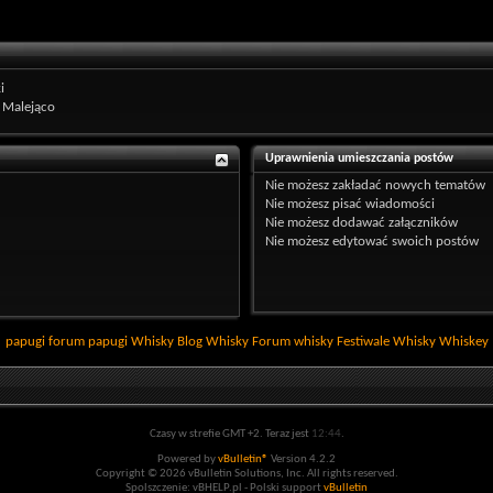
i
Malejąco
Uprawnienia umieszczania postów
Nie możesz
zakładać nowych tematów
Nie możesz
pisać wiadomości
Nie możesz
dodawać załączników
Nie możesz
edytować swoich postów
papugi
forum papugi
Whisky
Blog Whisky
Forum whisky
Festiwale Whisky
Whiskey
Czasy w strefie GMT +2. Teraz jest
12:44
.
Powered by
vBulletin®
Version 4.2.2
Copyright © 2026 vBulletin Solutions, Inc. All rights reserved.
Spolszczenie: vBHELP.pl - Polski support
vBulletin