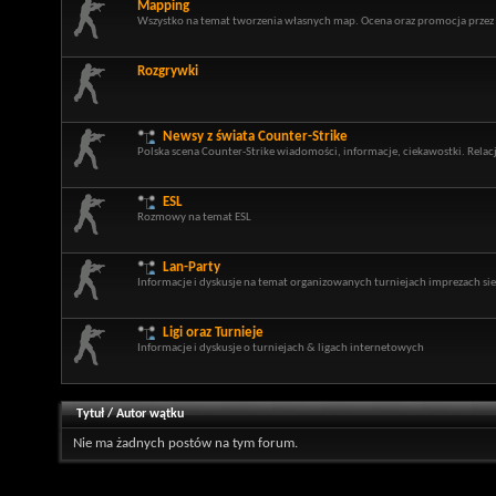
Mapping
Wszystko na temat tworzenia własnych map. Ocena oraz promocja prze
Rozgrywki
Newsy z świata Counter-Strike
Polska scena Counter-Strike wiadomości, informacje, ciekawostki. Relacj
ESL
Rozmowy na temat ESL
Lan-Party
Informacje i dyskusje na temat organizowanych turniejach imprezach si
Ligi oraz Turnieje
Informacje i dyskusje o turniejach & ligach internetowych
Tytuł
/
Autor wątku
Nie ma żadnych postów na tym forum.