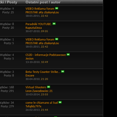
ki / Posty
Ostatni post / autor
Wątków: 9
VIDEO Reklama forum
Posty: 25
PRO57AR aKa zbakanyLou
18-01-2011,
22:42
Wątków: 8
Poradniki YOUTUBE.
Posty: 20
KupsztalJeza
30-07-2010,
09:05
Wątków: 1
VIDEO Reklama forum
Posty: 5
PRO57AR aKa zbakanyLou
18-01-2011,
22:42
Wątków: 4
CS2D - informacje Podstawowe
Posty: 5
JesIon
13-10-2010,
10:49
Wątków: 3
Beta-Testy Counter Strike...
Posty: 8
Encore
30-04-2010,
21:20
tków: 168
Virtual Shooters
Posty: 291
Leon Zawodowiec 21
10-03-2014,
23:03
Wątków: 34
come le chiamano al Sud
Posty: 279
Tvfq66z797x
26-02-2013,
21:44