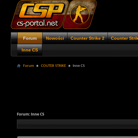
Forum
Nowości
Counter Strike 2
Counter Stri
Inne CS
Forum
COUTER STRIKE
Inne CS
Forum:
Inne CS