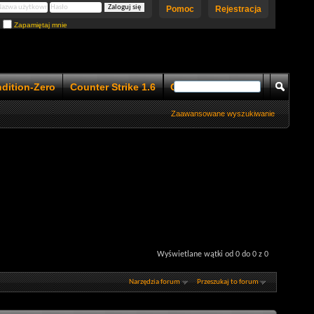
Pomoc
Rejestracja
Zapamiętaj mnie
ndition-Zero
Counter Strike 1.6
Counter Strike 1.5
Zaawansowane wyszukiwanie
Wyświetlane wątki od 0 do 0 z 0
Narzędzia forum
Przeszukaj to forum