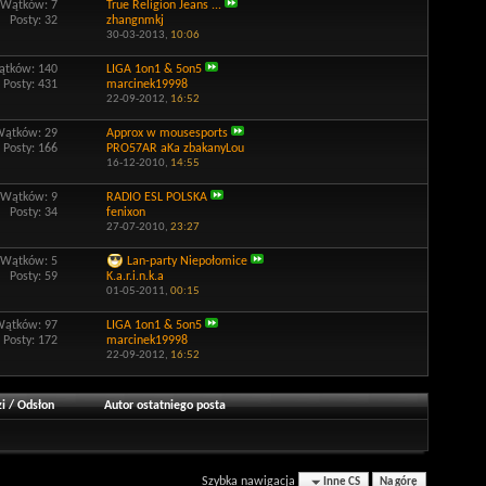
Wątków: 7
True Religion Jeans ...
Posty: 32
zhangnmkj
30-03-2013,
10:06
tków: 140
LIGA 1on1 & 5on5
Posty: 431
marcinek19998
22-09-2012,
16:52
Wątków: 29
Approx w mousesports
Posty: 166
PRO57AR aKa zbakanyLou
16-12-2010,
14:55
Wątków: 9
RADIO ESL POLSKA
Posty: 34
fenixon
27-07-2010,
23:27
Wątków: 5
Lan-party Niepołomice
Posty: 59
K.a.r.i.n.k.a
01-05-2011,
00:15
Wątków: 97
LIGA 1on1 & 5on5
Posty: 172
marcinek19998
22-09-2012,
16:52
i
/
Odsłon
Autor ostatniego posta
Szybka nawigacja
Inne CS
Na górę