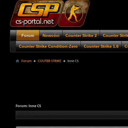
Forum
Nowości
Counter Strike 2
Counter Stri
Counter Strike Condition-Zero
Counter Strike 1.6
C
Forum
COUTER STRIKE
Inne CS
Forum:
Inne CS