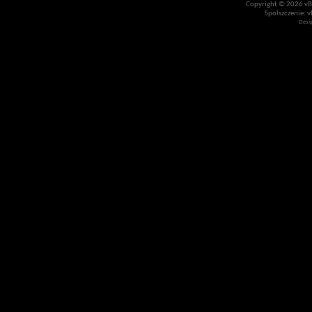
Copyright © 2026 vBul
Spolszczenie: v
Desi