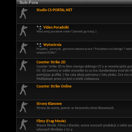
Sub-Fora
Studio CS-PORTAL.NET
Video Poradniki
Masz swój poradnik video? Zamieść go tutaj ;) .
Wytwórnia
Projekty , pomysły , gotowe ciekawe prace ? Posiadasz coś takiego ? Jeżel
właśnie TUTAJ !
Counter Strike 2D
Counter Strike 2D to klon starego dobrego CS'a w rewelacyjnie gr
CS: 2D zawiera w sobie wszystko to co ma standardowy mod do Hal
pomijając grafikę :) Na całą akcję patrzymy z lotu ptaka. Gra ma 
Multiplayer przez co jest o wiele ciekawsza.
Counter Strike Online
Strony Klanowe
Strony do oceny, pomoc w tworzeniu stron klanowych.
Filmy (Frag Movie)
Wasze filmiki, Filmy z klanów, ocena waszych produkcji a także 
własnych filmików z Cs-a