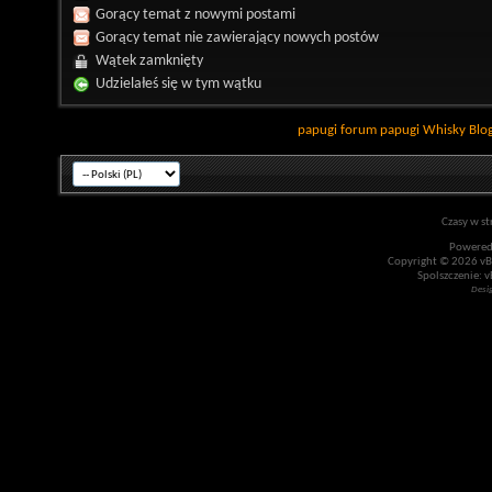
Gorący temat z nowymi postami
Gorący temat nie zawierający nowych postów
Wątek zamknięty
Udzielałeś się w tym wątku
papugi
forum papugi
Whisky
Blo
Czasy w st
Powered
Copyright © 2026 vBul
Spolszczenie: v
Desi