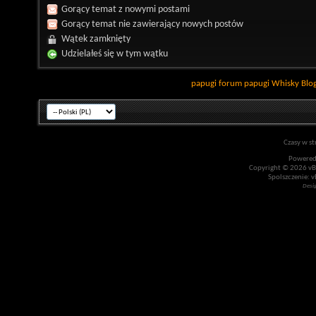
Gorący temat z nowymi postami
Gorący temat nie zawierający nowych postów
Wątek zamknięty
Udzielałeś się w tym wątku
papugi
forum papugi
Whisky
Blo
Czasy w st
Powered
Copyright © 2026 vBul
Spolszczenie: v
Desi