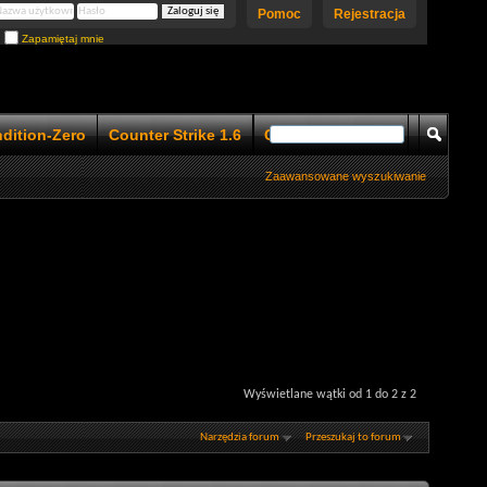
Pomoc
Rejestracja
Zapamiętaj mnie
ndition-Zero
Counter Strike 1.6
Counter Strike 1.5
Zaawansowane wyszukiwanie
Wyświetlane wątki od 1 do 2 z 2
Narzędzia forum
Przeszukaj to forum