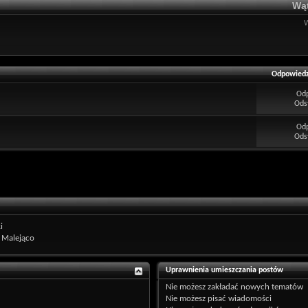
Wąt
Odpowiedz
Od
Ods
Od
Ods
i
Malejąco
Uprawnienia umieszczania postów
Nie możesz
zakładać nowych tematów
Nie możesz
pisać wiadomości