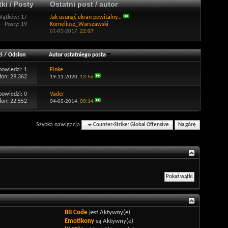
ki / Posty
Ostatni post / autor
Wątków: 17
Jak usunąć ekran powitalny...
Posty: 19
Korneliusz_Warszawski
01-03-2017,
22:07
i
/
Odsłon
Autor ostatniego posta
powiedzi:
1
Finke
łon: 29,362
19-11-2020,
13:56
powiedzi:
0
Vader
łon: 22,552
04-05-2014,
00:14
Szybka nawigacja
Counter-Strike: Global Offensive
Na górę
BB Code
jest
Aktywny(e)
Emotikony
są
Aktywny(e)