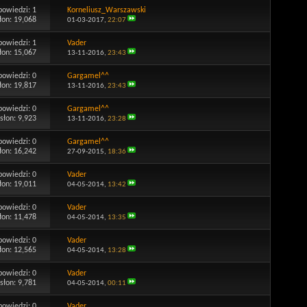
powiedzi:
1
Korneliusz_Warszawski
łon: 19,068
01-03-2017,
22:07
powiedzi:
1
Vader
łon: 15,067
13-11-2016,
23:43
powiedzi:
0
Gargamel^^
łon: 19,817
13-11-2016,
23:43
powiedzi:
0
Gargamel^^
słon: 9,923
13-11-2016,
23:28
powiedzi:
0
Gargamel^^
łon: 16,242
27-09-2015,
18:36
powiedzi:
0
Vader
łon: 19,011
04-05-2014,
13:42
powiedzi:
0
Vader
łon: 11,478
04-05-2014,
13:35
powiedzi:
0
Vader
łon: 12,565
04-05-2014,
13:28
powiedzi:
0
Vader
słon: 9,781
04-05-2014,
00:11
powiedzi:
0
Vader