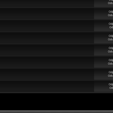
Ods
Od
Ods
Od
Od
Od
Ods
Od
Ods
Od
Ods
Od
Ods
Od
Od