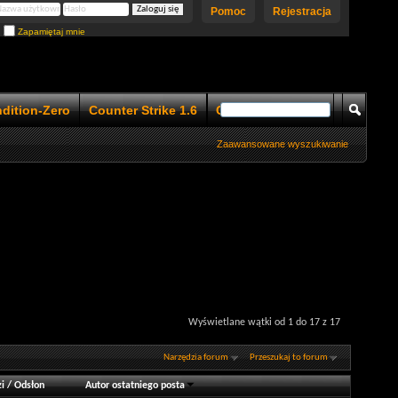
Pomoc
Rejestracja
Zapamiętaj mnie
ndition-Zero
Counter Strike 1.6
Counter Strike 1.5
Zaawansowane wyszukiwanie
Wyświetlane wątki od 1 do 17 z 17
Narzędzia forum
Przeszukaj to forum
i
/
Odsłon
Autor ostatniego posta