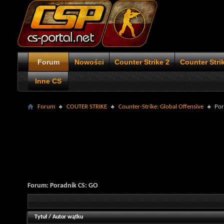
Forum
Nowości
Counter Strike 2
Counter Stri
Inne CS
Forum
COUTER STRIKE
Counter-Strike: Global Offensive
Por
Forum:
Poradnik CS: GO
Tytuł
/
Autor wątku