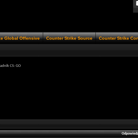
ke Global Offensive
Counter Strike Source
Counter Strike Co
adnik CS: GO
Odpowiedz