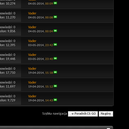
łon: 10,274
04-05-2014,
00:09
powiedzi:
0
Vader
łon: 11,270
04-05-2014,
00:08
powiedzi:
0
Vader
słon: 9,856
04-05-2014,
00:04
powiedzi:
0
Vader
łon: 12,395
03-05-2014,
23:42
powiedzi:
0
Vader
łon: 19,446
03-05-2014,
23:40
powiedzi:
0
Vader
łon: 17,710
19-04-2014,
15:18
powiedzi:
0
Vader
łon: 11,697
19-04-2014,
15:12
powiedzi:
0
Vader
słon: 9,729
19-04-2014,
14:43
Szybka nawigacja
Poradnik CS: GO
Na górę