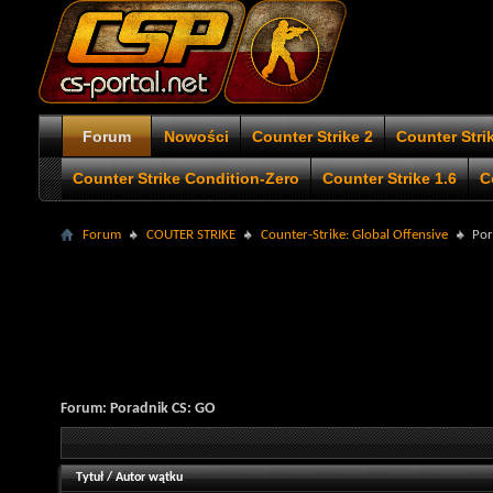
Forum
Nowości
Counter Strike 2
Counter Stri
Counter Strike Condition-Zero
Counter Strike 1.6
C
Forum
COUTER STRIKE
Counter-Strike: Global Offensive
Por
Forum:
Poradnik CS: GO
Tytuł
/
Autor wątku