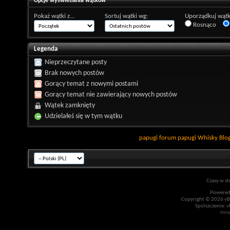
Opcje wyświetlania wątków
Pokaż wątki z...
Sortuj wątki wg:
Uporządkuj wątk
Rosnąco
Legenda
Nieprzeczytane posty
Brak nowych postów
Gorący temat z nowymi postami
Gorący temat nie zawierający nowych postów
Wątek zamknięty
Udzielałeś się w tym wątku
papugi
forum papugi
Whisky
Blo
Czasy w st
Powered
Copyright © 2026 vBul
Spolszczenie: v
Desi