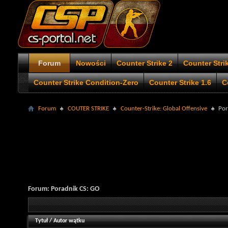
Forum
Nowości
Counter Strike 2
Counter Stri
Counter Strike Condition-Zero
Counter Strike 1.6
C
Forum
COUTER STRIKE
Counter-Strike: Global Offensive
Por
Forum:
Poradnik CS: GO
Tytuł
/
Autor wątku