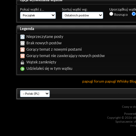
Opcje wyświetlania wątków
Pokaż wątki z...
Sortuj wątki wg:
Uporządkuj wątk
Rosnąco
Legenda
Nieprzeczytane posty
Brak nowych postów
Gorący temat z nowymi postami
Gorący temat nie zawierający nowych postów
Wątek zamknięty
Udzielałeś się w tym wątku
papugi
forum papugi
Whisky
Blo
Czasy w st
Powered
Copyright © 2026 vBul
Spolszczenie: v
Desi