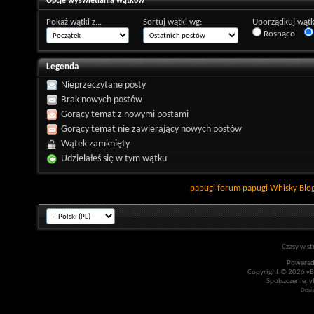
Opcje wyświetlania wątków
Pokaż wątki z...
Sortuj wątki wg:
Uporządkuj wątk
Rosnąco
Legenda
Nieprzeczytane posty
Brak nowych postów
Gorący temat z nowymi postami
Gorący temat nie zawierający nowych postów
Wątek zamknięty
Udzielałeś się w tym wątku
papugi
forum papugi
Whisky
Blo
Czasy w st
Powered
Copyright © 2026 vBul
Spolszczenie: v
Desi