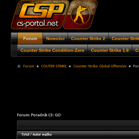
Forum
Nowości
Counter Strike 2
Counter Stri
Counter Strike Condition-Zero
Counter Strike 1.6
C
Forum
COUTER STRIKE
Counter-Strike: Global Offensive
Por
Forum:
Poradnik CS: GO
Tytuł
/
Autor wątku