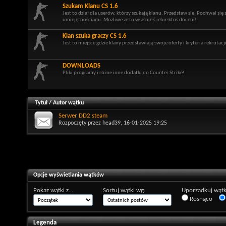
Szukam Klanu CS 1.6
Jest to dział dla userów, którzy szukają klanu. Przedstaw sie, Pochwal się
umiejętnościami. Możliwe że to właśnie Ciebie ktoś doceni!
Klan szuka graczy CS 1.6
Jest to miejsce gdzie klany przedstawiają swoje oferty i kryteria rekrutacji
DOWNLOADS
Pliki programy i różne inne dodatki do Counter Strike!
Tytuł
/
Autor wątku
Serwer DD2 steam
Rozpoczęty przez
head39
, 16-01-2025 19:25
Opcje wyświetlania wątków
Pokaż wątki z...
Sortuj wątki wg:
Uporządkuj wątk
Rosnąco
Legenda