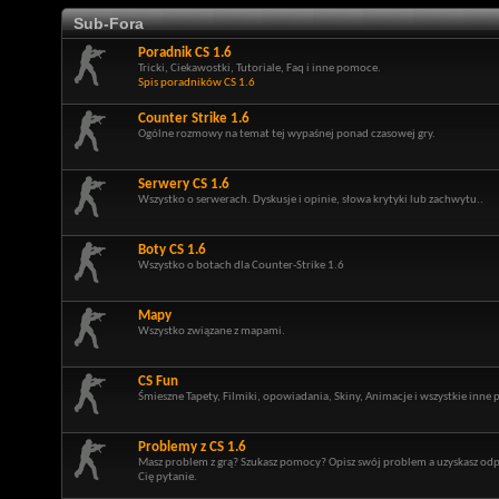
Sub-Fora
Poradnik CS 1.6
Tricki, Ciekawostki, Tutoriale, Faq i inne pomoce.
Spis poradników CS 1.6
Counter Strike 1.6
Ogólne rozmowy na temat tej wypaśnej ponad czasowej gry.
Serwery CS 1.6
Wszystko o serwerach. Dyskusje i opinie, słowa krytyki lub zachwytu..
Boty CS 1.6
Wszystko o botach dla Counter-Strike 1.6
Mapy
Wszystko związane z mapami.
CS Fun
Śmieszne Tapety, Filmiki, opowiadania, Skiny, Animacje i wszystkie inne 
Problemy z CS 1.6
Masz problem z grą? Szukasz pomocy? Opisz swój problem a uzyskasz od
Cię pytanie.