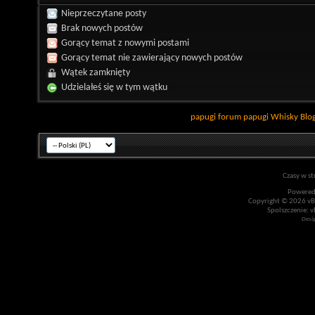
Nieprzeczytane posty
Brak nowych postów
Gorący temat z nowymi postami
Gorący temat nie zawierający nowych postów
Wątek zamknięty
Udzielałeś się w tym wątku
papugi
forum papugi
Whisky
Blo
Czasy w st
Powered
Copyright © 2026 vBul
Spolszczenie: v
Desi