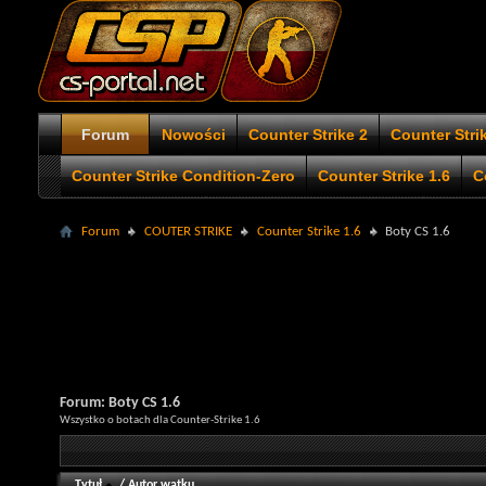
Forum
Nowości
Counter Strike 2
Counter Stri
Counter Strike Condition-Zero
Counter Strike 1.6
C
Forum
COUTER STRIKE
Counter Strike 1.6
Boty CS 1.6
Forum:
Boty CS 1.6
Wszystko o botach dla Counter-Strike 1.6
Tytuł
/
Autor wątku