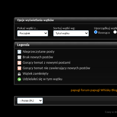
Opcje wyświetlania wątków
Pokaż wątki z...
Sortuj wątki wg:
Uporządkuj wątk
Rosnąco
Legenda
Nieprzeczytane posty
Brak nowych postów
Gorący temat z nowymi postami
Gorący temat nie zawierający nowych postów
Wątek zamknięty
Udzielałeś się w tym wątku
papugi
forum papugi
Whisky
Blo
Czasy w st