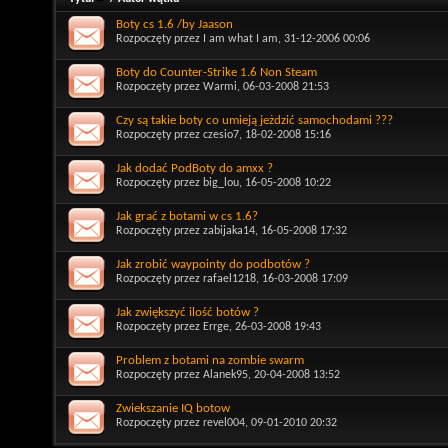
Boty cs 1.6 /by Jaason
Rozpoczęty przez
I am what I am
, 31-12-2006 00:06
Boty do Counter-Strike 1.6 Non Steam
Rozpoczęty przez
Warmi
, 06-03-2008 21:53
Czy są takie boty co umieją jeżdzić samochodami ???
Rozpoczęty przez
czesio7
, 18-02-2008 15:16
Jak dodać PodBoty do amxx ?
Rozpoczęty przez
big_lou
, 16-05-2008 10:22
Jak grać z botami w cs 1.6?
Rozpoczęty przez
zabijaka14
, 16-05-2008 17:32
Jak zrobić waypointy do podbotów ?
Rozpoczęty przez
rafael1218
, 16-03-2008 17:09
Jak zwiększyć ilość botów ?
Rozpoczęty przez
Errge
, 26-03-2008 19:43
Problem z botami na zombie swarm
Rozpoczęty przez
Alanek95
, 20-04-2008 13:52
Zwiekszanie IQ botow
Rozpoczęty przez
revel004
, 09-01-2010 20:32