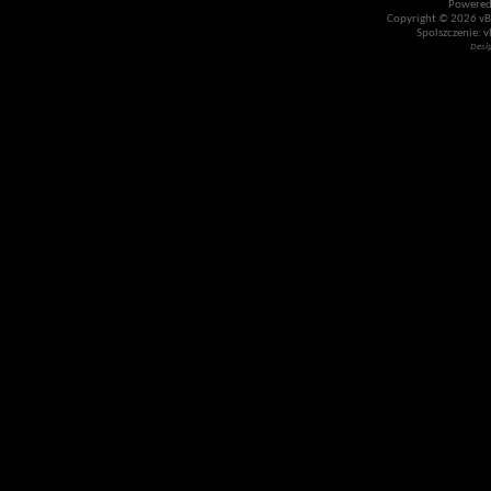
Powered
Copyright © 2026 vBul
Spolszczenie: v
Desi