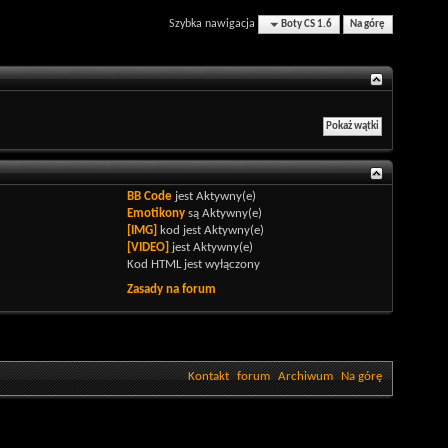
Szybka nawigacja
Boty CS 1.6
Na górę
BB Code
jest
Aktywny(e)
Emotikony
są
Aktywny(e)
[IMG]
kod jest
Aktywny(e)
[VIDEO]
jest
Aktywny(e)
Kod HTML jest
wyłączony
Zasady na forum
Kontakt
forum
Archiwum
Na górę