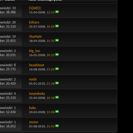
owiedzi:
33
[S]lAf[I]
łon: 38,986
15-04-2008,
12:53
owiedzi:
20
k3itaro
łon: 31,510
25-07-2008,
10:50
owiedzi:
19
ShaMaN
łon: 25,655
18-04-2008,
15:35
powiedzi:
2
big_lou
łon: 20,031
16-05-2008,
20:22
powiedzi:
8
headshoot
łon: 29,775
16-08-2008,
21:20
powiedzi:
2
norbi
łon: 20,420
05-01-2010,
21:28
powiedzi:
4
torpedosky
łon: 25,510
25-04-2008,
10:18
powiedzi:
1
baku
łon: 52,430
20-04-2008,
15:08
powiedzi:
1
JesIon
łon: 16,052
01-08-2010,
15:41