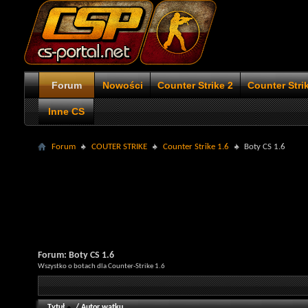
Forum
Nowości
Counter Strike 2
Counter Stri
Inne CS
Forum
COUTER STRIKE
Counter Strike 1.6
Boty CS 1.6
Forum:
Boty CS 1.6
Wszystko o botach dla Counter-Strike 1.6
Tytuł
/
Autor wątku