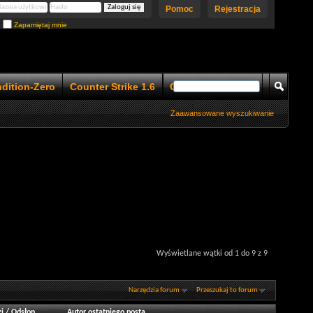
Pomoc
Rejestracja
Zapamiętaj mnie
ndition-Zero
Counter Strike 1.6
Counter Strike 1.5
Zaawansowane wyszukiwanie
Wyświetlane wątki od 1 do 9 z 9
Narzędzia forum
Przeszukaj to forum
i
/
Odsłon
Autor ostatniego posta