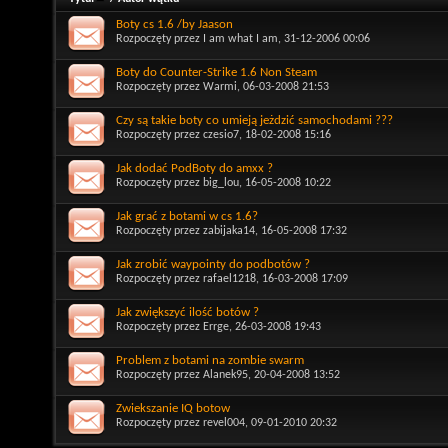
Boty cs 1.6 /by Jaason
Rozpoczęty przez
I am what I am
, 31-12-2006 00:06
Boty do Counter-Strike 1.6 Non Steam
Rozpoczęty przez
Warmi
, 06-03-2008 21:53
Czy są takie boty co umieją jeżdzić samochodami ???
Rozpoczęty przez
czesio7
, 18-02-2008 15:16
Jak dodać PodBoty do amxx ?
Rozpoczęty przez
big_lou
, 16-05-2008 10:22
Jak grać z botami w cs 1.6?
Rozpoczęty przez
zabijaka14
, 16-05-2008 17:32
Jak zrobić waypointy do podbotów ?
Rozpoczęty przez
rafael1218
, 16-03-2008 17:09
Jak zwiększyć ilość botów ?
Rozpoczęty przez
Errge
, 26-03-2008 19:43
Problem z botami na zombie swarm
Rozpoczęty przez
Alanek95
, 20-04-2008 13:52
Zwiekszanie IQ botow
Rozpoczęty przez
revel004
, 09-01-2010 20:32