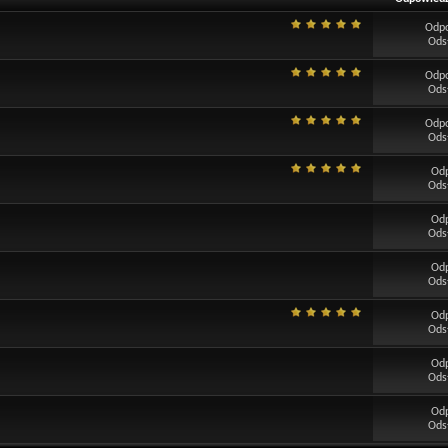
Odp
Ods
Odp
Ods
Odp
Ods
Od
Ods
Od
Ods
Od
Ods
Od
Ods
Od
Ods
Od
Ods