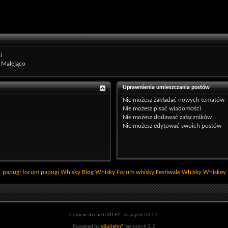
i
Malejąco
Uprawnienia umieszczania postów
Nie możesz
zakładać nowych tematów
Nie możesz
pisać wiadomości
Nie możesz
dodawać załączników
Nie możesz
edytować swoich postów
papugi
forum papugi
Whisky
Blog Whisky
Forum whisky
Festiwale Whisky
Whiskey
Czasy w strefie GMT +2. Teraz jest
08:23
.
Powered by
vBulletin®
Version 4.2.2