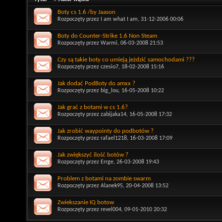
Boty cs 1.6 /by Jaason
Rozpoczęty przez
I am what I am
, 31-12-2006 00:06
Boty do Counter-Strike 1.6 Non Steam
Rozpoczęty przez
Warmi
, 06-03-2008 21:53
Czy są takie boty co umieją jeżdzić samochodami ???
Rozpoczęty przez
czesio7
, 18-02-2008 15:16
Jak dodać PodBoty do amxx ?
Rozpoczęty przez
big_lou
, 16-05-2008 10:22
Jak grać z botami w cs 1.6?
Rozpoczęty przez
zabijaka14
, 16-05-2008 17:32
Jak zrobić waypointy do podbotów ?
Rozpoczęty przez
rafael1218
, 16-03-2008 17:09
Jak zwiększyć ilość botów ?
Rozpoczęty przez
Errge
, 26-03-2008 19:43
Problem z botami na zombie swarm
Rozpoczęty przez
Alanek95
, 20-04-2008 13:52
Zwiekszanie IQ botow
Rozpoczęty przez
revel004
, 09-01-2010 20:32