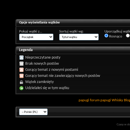
Opcje wyświetlania wątków
Pokaż wątki z...
Sortuj wątki wg:
Uporządkuj wątk
Rosnąco
Legenda
Nieprzeczytane posty
Brak nowych postów
Gorący temat z nowymi postami
Gorący temat nie zawierający nowych postów
Wątek zamknięty
Udzielałeś się w tym wątku
papugi
forum papugi
Whisky
Blo
Czasy w st