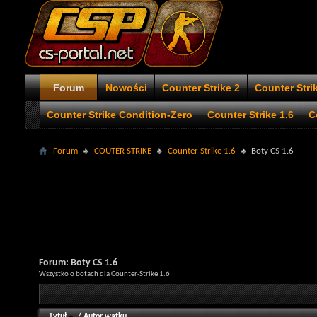
Forum
Nowości
Counter Strike 2
Counter Stri
Counter Strike Condition-Zero
Counter Strike 1.6
C
Forum
COUTER STRIKE
Counter Strike 1.6
Boty CS 1.6
Forum:
Boty CS 1.6
Wszystko o botach dla Counter-Strike 1.6
Tytuł
/
Autor wątku