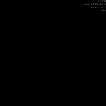
Powered
Copyright © 2026 vBul
Spolszczenie: v
Desi