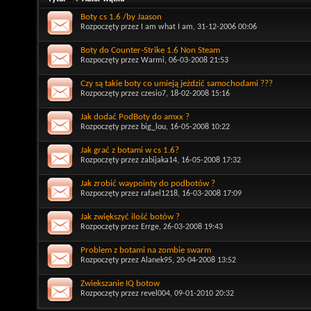
Boty cs 1.6 /by Jaason
Rozpoczęty przez
I am what I am
, 31-12-2006 00:06
Boty do Counter-Strike 1.6 Non Steam
Rozpoczęty przez
Warmi
, 06-03-2008 21:53
Czy są takie boty co umieją jeżdzić samochodami ???
Rozpoczęty przez
czesio7
, 18-02-2008 15:16
Jak dodać PodBoty do amxx ?
Rozpoczęty przez
big_lou
, 16-05-2008 10:22
Jak grać z botami w cs 1.6?
Rozpoczęty przez
zabijaka14
, 16-05-2008 17:32
Jak zrobić waypointy do podbotów ?
Rozpoczęty przez
rafael1218
, 16-03-2008 17:09
Jak zwiększyć ilość botów ?
Rozpoczęty przez
Errge
, 26-03-2008 19:43
Problem z botami na zombie swarm
Rozpoczęty przez
Alanek95
, 20-04-2008 13:52
Zwiekszanie IQ botow
Rozpoczęty przez
revel004
, 09-01-2010 20:32