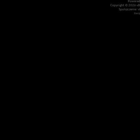
Powered
Copyright © 2026 vBul
Spolszczenie: v
Desi