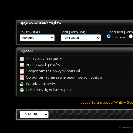
Opcje wyświetlania wątków
Pokaż wątki z...
Sortuj wątki wg:
Uporządkuj wątk
Rosnąco
Legenda
Nieprzeczytane posty
Brak nowych postów
Gorący temat z nowymi postami
Gorący temat nie zawierający nowych postów
Wątek zamknięty
Udzielałeś się w tym wątku
papugi
forum papugi
Whisky
Blo
Czasy w st