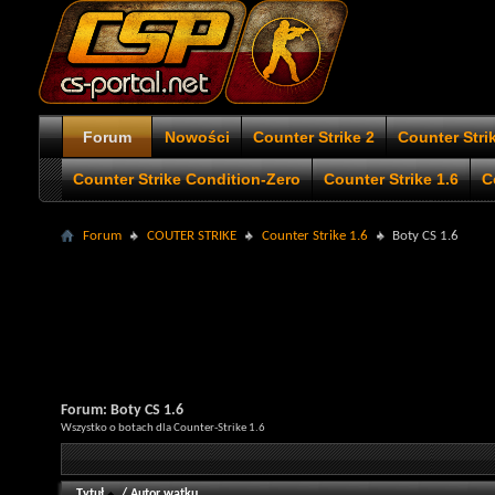
Forum
Nowości
Counter Strike 2
Counter Stri
Counter Strike Condition-Zero
Counter Strike 1.6
C
Forum
COUTER STRIKE
Counter Strike 1.6
Boty CS 1.6
Forum:
Boty CS 1.6
Wszystko o botach dla Counter-Strike 1.6
Tytuł
/
Autor wątku