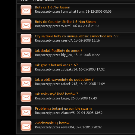
Boty cs 1.6 /by Jaason
Rozpoczęty przez
I am what I am
, 31-12-2006 00:06
Boty do Counter-Strike 1.6 Non Steam
Rozpoczęty przez
Warmi
, 06-03-2008 21:53
Czy są takie boty co umieją jeżdzić samochodami ???
Rozpoczęty przez
czesio7
, 18-02-2008 15:16
Jak dodać PodBoty do amxx ?
Rozpoczęty przez
big_lou
, 16-05-2008 10:22
Jak grać z botami w cs 1.6?
Rozpoczęty przez
zabijaka14
, 16-05-2008 17:32
Jak zrobić waypointy do podbotów ?
Rozpoczęty przez
rafael1218
, 16-03-2008 17:09
Jak zwiększyć ilość botów ?
Rozpoczęty przez
Errge
, 26-03-2008 19:43
Problem z botami na zombie swarm
Rozpoczęty przez
Alanek95
, 20-04-2008 13:52
Zwiekszanie IQ botow
Rozpoczęty przez
revel004
, 09-01-2010 20:32