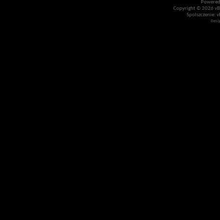
Powered
Copyright © 2026 vBul
Spolszczenie: v
Desi