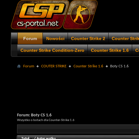
Forum
Nowości
Counter Strike 2
Counter Stri
Counter Strike Condition-Zero
Counter Strike 1.6
C
Forum
COUTER STRIKE
Counter Strike 1.6
Boty CS 1.6
Forum:
Boty CS 1.6
Wszystko o botach dla Counter-Strike 1.6
Tytuł
/
Autor wątku