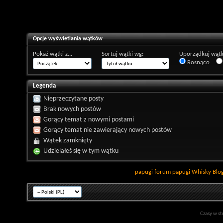
Opcje wyświetlania wątków
Pokaż wątki z...
Sortuj wątki wg:
Uporządkuj wątk
Rosnąco
Legenda
Nieprzeczytane posty
Brak nowych postów
Gorący temat z nowymi postami
Gorący temat nie zawierający nowych postów
Wątek zamknięty
Udzielałeś się w tym wątku
papugi
forum papugi
Whisky
Blo
Czasy w st