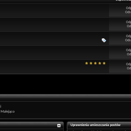
Od
Ods
Od
Od
Od
Ods
Od
Od
Od
Od
i
Malejąco
Uprawnienia umieszczania postów