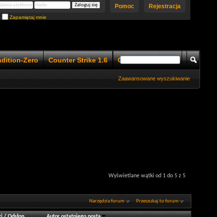
Pomoc
Rejestracja
Zapamiętaj mnie
ndition-Zero
Counter Strike 1.6
Counter Strike 1.5
Zaawansowane wyszukiwanie
Wyświetlane wątki od 1 do 5 z 5
Narzędzia forum
Przeszukaj to forum
i
/
Odsłon
Autor ostatniego posta