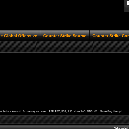
ke Global Offensive
Counter Strike Source
Counter Strike Co
ze świata konsoli. Rozmowy na temat: PSP, PSX, PS2, PS3, xbox360, NDS, Wii, GameBoy i innych
Odpowiedz