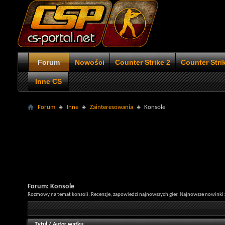
Forum
Nowości
Counter Strike 2
Counter Stri
Inne CS
Forum
Inne
Zainteresowania
Konsole
Forum:
Konsole
Rozmowy na temat konsoli. Recenzje, zapowiedzi najnowszych gier. Najnowsze nowinki 
Tytuł
/
Autor wątku