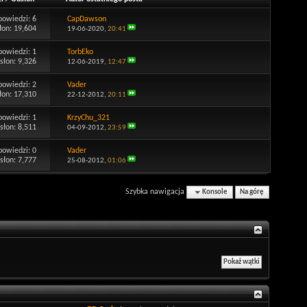
powiedzi:
6
CapDawson
łon: 19,604
19-06-2020,
20:41
powiedzi:
1
TorbEko
słon: 9,326
12-06-2019,
12:47
powiedzi:
2
Vader
łon: 17,310
22-12-2012,
20:11
powiedzi:
1
KrzyChu_321
słon: 8,511
04-09-2012,
23:59
powiedzi:
0
Vader
słon: 7,777
25-08-2012,
01:06
Szybka nawigacja
Konsole
Na górę