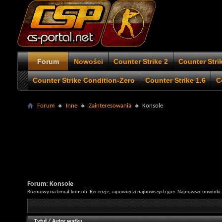
Forum
Nowości
Counter Strike 2
Counter Stri
Counter Strike Condition-Zero
Counter Strike 1.6
C
Forum
Inne
Zainteresowania
Konsole
Forum:
Konsole
Rozmowy na temat konsoli. Recenzje, zapowiedzi najnowszych gier. Najnowsze nowinki 
Tytuł
/
Autor wątku