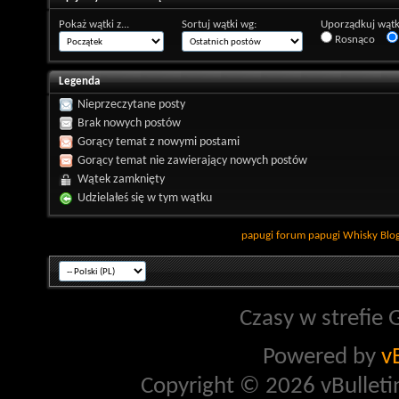
Pokaż wątki z...
Sortuj wątki wg:
Uporządkuj wątk
Rosnąco
Legenda
Nieprzeczytane posty
Brak nowych postów
Gorący temat z nowymi postami
Gorący temat nie zawierający nowych postów
Wątek zamknięty
Udzielałeś się w tym wątku
papugi
forum papugi
Whisky
Blo
Czasy w strefie 
Powered by
v
Copyright © 2026 vBulletin 