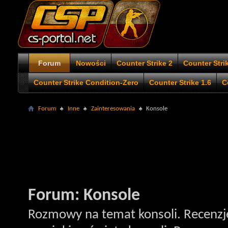
Forum
Nowości
Counter Strike 2
Counter Stri
Counter Strike Condition-Zero
Counter Strike 1.6
C
Forum
Inne
Zainteresowania
Konsole
Forum:
Konsole
Rozmowy na temat konsoli. Recenzje